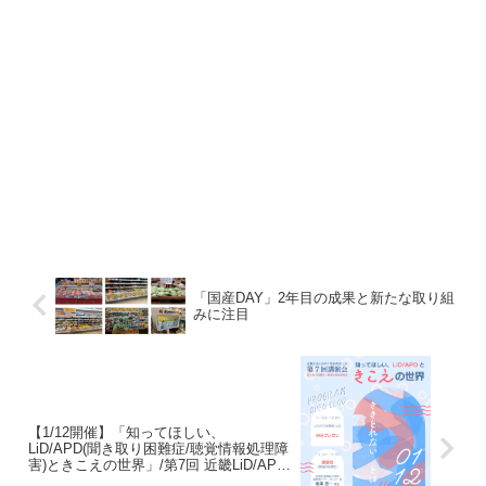
「国産DAY」2年目の成果と新たな取り組
みに注目
【1/12開催】「知ってほしい、
LiD/APD(聞き取り困難症/聴覚情報処理障
害)ときこえの世界」/第7回 近畿LiD/APD
当事者会主催講演会