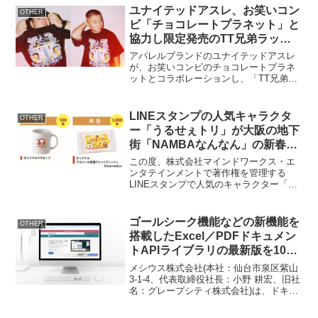
財団 あしながサンタ運営事務局日に
ユナイテッドアスレ、お笑いコン
OTHER
ち：2024年11月3日...
ビ「チョコレートプラネット」と
協力し限定発売のTT兄弟ラップT
シャツを製作
アパレルブランドのユナイテッドアスレ
が、お笑いコンビのチョコレートプラネ
ットとコラボレーションし、「TT兄弟ラ
ップTシャツ」の数量限定発売を発表しま
した。概要発売日：2024年8月25日(日
曜)10時より先着順販売URL： 価格：
LINEスタンプの人気キャラクタ
OTHER
6,000...
ー「うるせぇトリ」が大阪の地下
街「NAMBAなんなん」の新春フ
ェアに初参加!
この度、株式会社マインドワークス・エ
ンタテインメントで著作権を管理する
LINEスタンプで人気のキャラクター「う
るせぇトリ」が⼤阪、難波の地下街
「NAMBAなんなん」とコラボした新春フ
ェアの開催が決定いたしました。LINEス
ゴールシーク機能などの新機能を
OTHER
タンプの人気キャラ...
搭載したExcel／PDFドキュメン
トAPIライブラリの最新版を10月
23日にリリース
メシウス株式会社(本社：仙台市泉区紫山
3-1-4、代表取締役社長：小野 耕宏、旧社
名：グレープシティ株式会社)は、ドキュ
メントを生成・更新する開発支援APIライ
ブラリ「DioDocs(ディオドック) for Excel