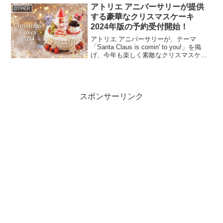
／for PDF」の2...
アトリエ アニバーサリーが提供
OTHER
する豪華なクリスマスケーキ
2024年版の予約受付開始！
アトリエ アニバーサリーが、テーマ
「Santa Claus is comin' to you!」を掲
げ、今年も楽しく素敵なクリスマスケー
キの予約受付を開始します。ケーキの種
類と魅力今年のクリスマスは「Santa
Claus is comin...
スポンサーリンク