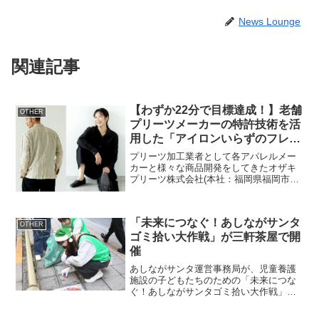
News Lounge
関連記事
【わずか22分で目標達成！】老舗
OTHER
プリーツメーカーの特許技術を活
用した「アイロンいらずのフレン
チリネンシャツ」がMakuakeに
プリーツ加工業者として各アパレルメー
て好発進
カーと様々な商品開発をしてきたオザキ
プリーツ株式会社(本社：福岡県福岡市、
取締役社長：尾崎 義行)は、「Makuake」
累計支援額1,697万円を突破した匠の技シ
リーズの第7弾を、2024年5月25日より...
「未来につなぐ！あしながサンタ
OTHER
ゴミ拾い大作戦」が三軒茶屋で開
催
あしながサンタ運営事務局が、児童養護
施設の子どもたちのための「未来につな
ぐ！あしながサンタゴミ拾い大作戦」を
三軒茶屋駅周辺で実施しました。活動概
要主催：一般財団法人 日本児童養護施設