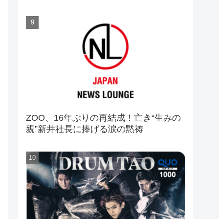
ZOO、16年ぶりの再結成！亡き“生みの
親”新井社長に捧げる涙の黙祷