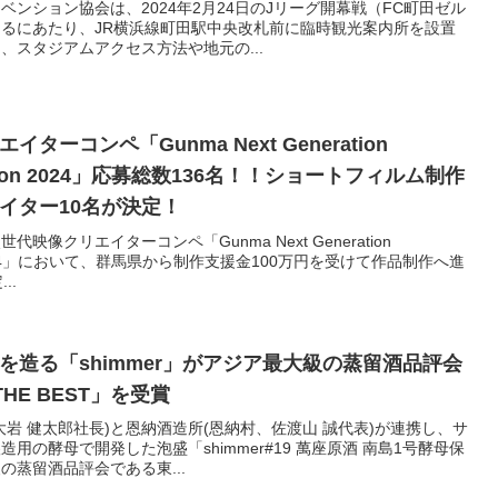
ンション協会は、2024年2月24日のJリーグ開幕戦（FC町田ゼル
えるにあたり、JR横浜線町田駅中央改札前に臨時観光案内所を設置
、スタジアムアクセス方法や地元の...
ーコンペ「Gunma Next Generation
etition 2024」応募総数136名！！ショートフィルム制作
イター10名が決定！
像クリエイターコンペ「Gunma Next Generation
tion 2024」において、群馬県から制作支援金100万円を受けて作品制作へ進
..
を造る「shimmer」がアジア最大級の蒸留酒品評会
THE BEST」を受賞
岩 健太郎社長)と恩納酒造所(恩納村、佐渡山 誠代表)が連携し、サ
用の酵母で開発した泡盛「shimmer#19 萬座原酒 南島1号酵母保
蒸留酒品評会である東...