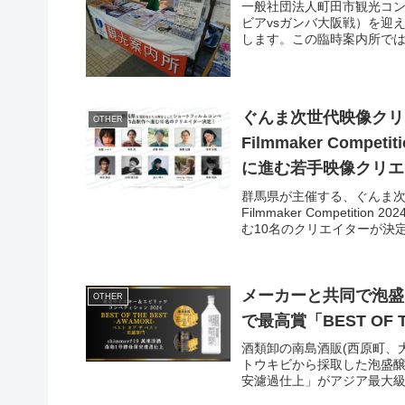
一般社団法人町田市観光コンベ
ビアvsガンバ大阪戦）を迎
します。この臨時案内所では
ぐんま次世代映像クリエイタ
OTHER
Filmmaker Comp
に進む若手映像クリエ
群馬県が主催する、ぐんま次世代映
Filmmaker Competi
む10名のクリエイターが決定.
メーカーと共同で泡盛
OTHER
で最高賞「BEST OF 
酒類卸の南島酒販(西原町、大
トウキビから採取した泡盛醸造
安濾過仕上」がアジア最大級の