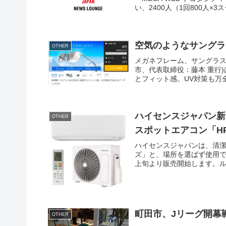
い、2400人（1回800人×
空気のようなサングラス A
OTHER
メガネフレーム、サングラス
市、代表取締役：藤本 重行
とフィット感。UV対策も万
ハイセンスジャパン新
OTHER
スポットエアコン「HP
ハイセンスジャパンは、清潔
ズ」と、場所を選ばず使用でき
上旬より販売開始します。ル
町田市、Jリーグ開幕
OTHER