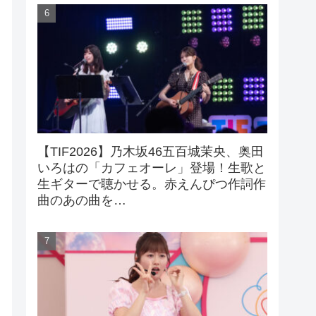
【TIF2026】乃木坂46五百城茉央、奥田
いろはの「カフェオーレ」登場！生歌と
生ギターで聴かせる。赤えんぴつ作詞作
曲のあの曲を…