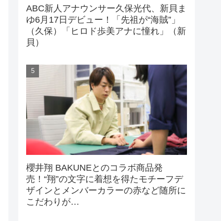
ABC新人アナウンサー久保光代、新貝ま
ゆ6月17日デビュー！「先祖が“海賊”」
（久保）「ヒロド歩美アナに憧れ」（新
貝）
櫻井翔 BAKUNEとのコラボ商品発
売！“翔”の文字に着想を得たモチーフデ
ザインとメンバーカラーの赤など随所に
こだわりが…