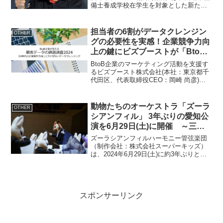
備士養成学校在学生を対象とした新たな
クラス「Technical College Series」を導
入することを発表しました。これは、
PlayStation(R)5／...
担当者の6割がデータクレンジン
OTHER
グの必要性を実感！企業競争力向
上の鍵にビズブーストが「BtoB
企業が抱える顧客データの課題調
BtoB企業のマーケティング活動を支援す
査2024」公開
るビズブースト株式会社(本社：東京都千
代田区、代表取締役CEO：岡崎 尚彦)
は、「BtoB企業が抱える顧客データの課
題調査2024～DX時代の企業競争力向上に
欠かせないデータクレンジング」を発表
動物たちのオーケストラ「ズーラ
OTHER
しまし...
シアンフィル」 3年ぶりの愛知公
演を6月29日(土)に開催 ～三世
代一緒に鑑賞できるシンフォニッ
ズーラシアンフィルハーモニー管弦楽団
ク童謡の世界～
（制作会社：株式会社スーパーキッズ）
は、2024年6月29日(土)に約3年ぶりとな
る愛知公演を東海市芸術劇場で開催いた
します。イベント概要開催日：2024年6月
29日(土)時間： - (1) 10:30開...
スポンサーリンク