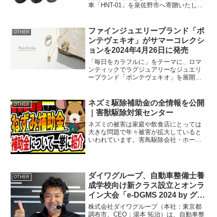
車「HNT-01」を泉佐野市へ寄贈いたしま
す。概要寄贈対象商品：電動アシスト自
転車「HNT-01」ブランド：YADEA（世界
最大級の電動二輪モビリティブランド）
ファインジュエリーブランド「ポ
OTHER
寄贈先：...
ンテヴェキオ」がサマーコレクシ
ョンを2024年4月26日に発売
「毎日をカラフルに」をテーマに、ロマ
ンティックでラグジュアリーなジュエリ
ーブランド「ポンテヴェキオ」を展開す
る株式会社 ポンテヴェキオ ホッタ(本
社：東京都港区、取締役社長：堀田 幸夫)
は、2024年4月26日(金)にサマーコレクシ
ネズミ駆除補助金の全情報を公開
OTHER
ョンを発...
｜害獣駆除対策センター
ネズミの被害は家庭や飲食店にとっては
大きな問題で年々被害が拡大していると
いわれています。害鳥駆除会社・ホーム
レスキュー株式会社の最新ブログ記事で
は、全都道府県にわたるネズミ駆除の補
助金情報を紹介しています。この記事で
は、ネズミ被害に直面して...
ダイワグループ、自動車整備士養
OTHER
成学校向け新クラス設立とオンラ
イン大会「e-DGMS 2024 by グラ
ンツーリスモ」を開催
株式会社ダイワグループ（本社：東京都
調布市、CEO：湯本 拓治）は、自動車整