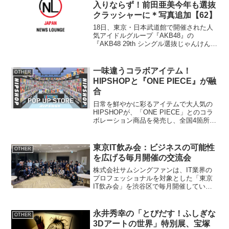
て...
入りならず！前田亜美今年も選抜
クラッシャーに＊写真追加【62】
18日、東京・日本武道館で開催された人
気アイドルグループ『AKB48』の
『AKB48 29th シングル選抜じゃんけん大
会』Dブロック3回戦で“ゆうこ”大島優子
（23、チームK）と“あーみん”前田亜美
（17、チームA）が対戦し、あーみんが
一味違うコラボアイテム！
OTHER
ベ...
HIPSHOPと『ONE PIECE』が融
合
日常を鮮やかに彩るアイテムで大人気の
HIPSHOPが、「ONE PIECE」とのコラ
ボレーション商品を発売し、全国4箇所で
期間限定のPOP UP STOREを開催しま
す。概要ブランド名：HIPSHOPコラボレ
ーション商品名：HIPSHOP ...
東京IT飲み会：ビジネスの可能性
OTHER
を広げる毎月開催の交流会
株式会社サムシングファンは、IT業界の
プロフェッショナルを対象とした「東京
IT飲み会」を渋谷区で毎月開催していま
す。次回のイベントは2024年4月10日に
予定されており、ビジネスチャンスやキ
ャリアアップの機会を提供します。IT業
永井秀幸の「とびだす！ふしぎな
OTHER
界をつなぐ交...
3Dアートの世界」特別展、宝塚