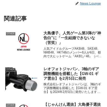
News Lounge
関連記事
大島優子、人気ゲーム第3弾の“神
OTHER
告白”に「一生結婚できないな
（苦笑）」
人気アイドルグループAKB48、SKE48、
NMB48、HKT48のメンバー8人が6日、都
内で大ヒットゲーム『AKB1／48』（バン
ダイナムコゲームス）第3弾 製作発表記
者会見を行った。登場メンバーはAKB48
の高橋みなみ(21、チームA)...
レオフォトジャパン、3軸のギア
OTHER
調整機能を搭載した【GW-01 ギ
ア雲台】を2月5日に発売
株式会社レオフォトジャパンは、3軸のギ
ア調整機能を搭載した【GW-01 ギア雲
台】を2024年2月5日に発売いたします。
3軸ギアで微調整が簡単従来製品のギア調
整は2軸のみ。今回発売する【GW-01】は
チルト軸、パン軸、スウィング軸の3軸全
【じゃんけん選抜】大島優子選抜
OTHER