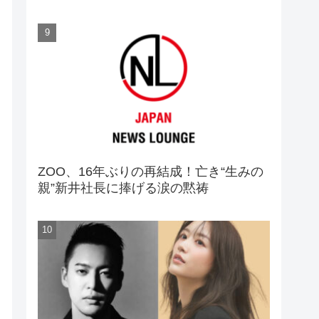
ZOO、16年ぶりの再結成！亡き“生みの
親”新井社長に捧げる涙の黙祷