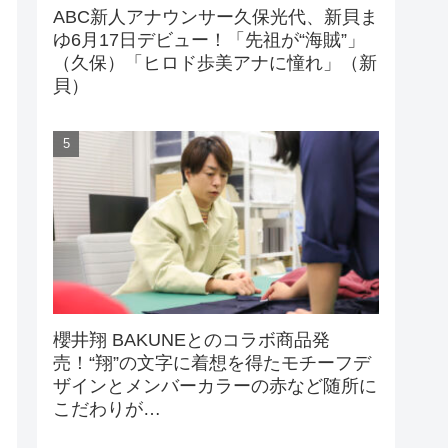
ABC新人アナウンサー久保光代、新貝ま
ゆ6月17日デビュー！「先祖が“海賊”」
（久保）「ヒロド歩美アナに憧れ」（新
貝）
櫻井翔 BAKUNEとのコラボ商品発
売！“翔”の文字に着想を得たモチーフデ
ザインとメンバーカラーの赤など随所に
こだわりが…