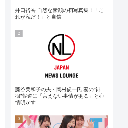
井口裕香 自然な素顔の初写真集！「こ
れが私だ！」と自信
藤谷美和子の夫・岡村俊一氏 妻の“徘
徊”報道に「言えない事情がある」と心
情明かす