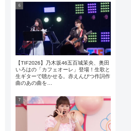
【TIF2026】乃木坂46五百城茉央、奥田
いろはの「カフェオーレ」登場！生歌と
生ギターで聴かせる。赤えんぴつ作詞作
曲のあの曲を…