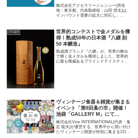
12/15～1/14に放映
株式会社アクセラリージェンシー(所在
地：東京都、代表取締役：山田 啓太)は、
インバウンド需要の拡大に対応し、
Googleマイビジネスの初期設定や運用改
善を通じてビジネスの成長をサポートす
るMEO(Map Engine Optimizatio...
世界的コンテストで金メダルを獲
OTHER
得！熟成50年の日本酒『八継 刻
50 本醸造』
熟成酒ブランド『八継』が、世界の舞台
で輝く金メダルを獲得しました。世界的
に最も権威あるブラインドテイスティン
グ審査会IWCでの金メダル獲得世界的な
ワイン・日本酒コンテスト「IWC(インタ
ーナショナル・ワイン・チャレンジ)」
は、1984年に設...
ヴィンテージ食器＆雑貨が集まる
OTHER
イベント「第9回蚤の市」開催！
池袋「GALLERY M」にて
7/20(土)21(日)の2日間限り！
株式会社Vios INTERNATIONAL(代表：鬼
定 龍夫)が運営する、世界中から買い付け
たヴィンテージ雑貨が特別に集まる2日間
限りのイベント「第9回蚤の市」を、2024