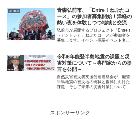
年7月20日(土)21日(日)に「GALLERY M～
ヴェニスの商...
青森弘前市、「Entre！ねぷたコ
OTHER
ース」の参加者募集開始！津軽の
熱い夜を体験しつつ地域と交流
弘前市が展開するプロジェクト「Entre！
（アントレ）」ねぷたコースが参加者を
募集します。イベント概要イベント名：
Entre！（アントレ）ねぷたコース募集対
象：青森県外在住で、主に20代から40代
の方定員：20名参加費：社会人 22,000...
令和6年能登半島地震の課題と災
OTHER
害対策について～専門家からの提
言を公開～
自然災害被災者支援促進連絡会が、能登
半島地震の被災地の現状と復興に向けた
課題、そして未来の災害対策についての
提言を公開しました。概要シンポジウム
名: ミニシンポジウム「令和6年能登半島
地震で見えてきた課題と今後の災害対策
に向けて」詳細: 2...
スポンサーリンク