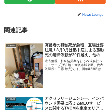
News Lounge
関連記事
高齢者の孤独死が急増、夏場は要
OTHER
注意！8月9月は熱中症による孤独
死の清掃依頼が20件越え、他の月
5倍
遺品整理・特殊清掃業を行う株式会社ベ
ストサーブ(所在地：大阪市城東区、代表
取締役：工藤 敏光)では、例年8月9月は熱
中症による高齢者の孤独死が増えます。
さらに近年の強烈な猛暑が影響して、孤
独死の後の特殊清掃の依頼が毎日のよう
に入っています。...
アクセラリージェンシー、インバ
OTHER
ウンド需要に応えるMEOサービ
スに関するTVCMを東京エリアで