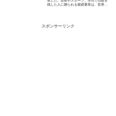
表した。芸術やスポーツ、学問で功績を
残した人に贈られる紫綬褒章は、世界に
『ニッポンの歌謡曲』を響かせた歌手の
由紀さおり（65）や俳優・三浦友和
（60）ら29人（うち女性７人）が受章す
ることとなった。...
スポンサーリンク