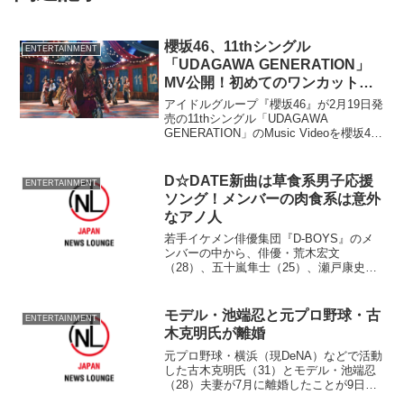
櫻坂46、11thシングル
ENTERTAINMENT
「UDAGAWA GENERATION」
MV公開！初めてのワンカット撮
影に挑戦
アイドルグループ『櫻坂46』が2月19日発
売の11thシングル「UDAGAWA
GENERATION」のMusic Videoを櫻坂46
オフィシャルYouTubeチャンネルで公開
した。二期生・森田ひかるがセンターを
務めている。
D☆DATE新曲は草食系男子応援
ENTERTAINMENT
ソング！メンバーの肉食系は意外
なアノ人
若手イケメン俳優集団『D-BOYS』のメ
ンバーの中から、俳優・荒木宏文
（28）、五十嵐隼士（25）、瀬戸康史
（23）、堀井新太（19）で結成されたユ
ニット『D☆DATE』が8日、神奈川・ラ
ゾーナ川崎ルーファ広場にて、新曲
モデル・池端忍と元プロ野球・古
ENTERTAINMENT
『Love Heav...
木克明氏が離婚
元プロ野球・横浜（現DeNA）などで活動
した古木克明氏（31）とモデル・池端忍
（28）夫妻が7月に離婚したことが9日、
分かった。 2人は2005年7月に結婚。06