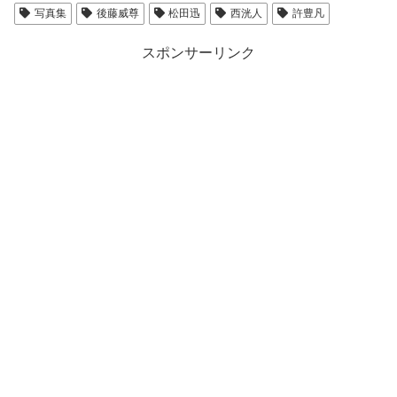
写真集
後藤威尊
松田迅
西洸人
許豊凡
スポンサーリンク