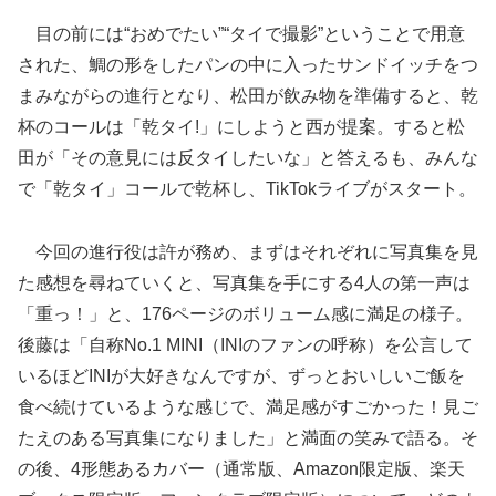
目の前には“おめでたい”“タイで撮影”ということで用意
された、鯛の形をしたパンの中に入ったサンドイッチをつ
まみながらの進行となり、松田が飲み物を準備すると、乾
杯のコールは「乾タイ!」にしようと西が提案。すると松
田が「その意見には反タイしたいな」と答えるも、みんな
で「乾タイ」コールで乾杯し、TikTokライブがスタート。
今回の進行役は許が務め、まずはそれぞれに写真集を見
た感想を尋ねていくと、写真集を手にする4人の第一声は
「重っ！」と、176ページのボリューム感に満足の様子。
後藤は「自称No.1 MINI（INIのファンの呼称）を公言して
いるほどINIが大好きなんですが、ずっとおいしいご飯を
食べ続けているような感じで、満足感がすごかった！見ご
たえのある写真集になりました」と満面の笑みで語る。そ
の後、4形態あるカバー（通常版、Amazon限定版、楽天