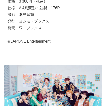
価格：3 300円（税込）
仕様：A 4判変形・並製・176P
撮影：桑島智輝
発行：ヨシモトブックス
発売：ワニブックス
©LAPONE Entertainment