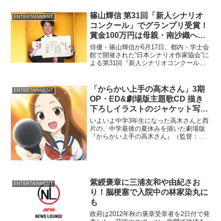
年1月に
篠山輝信 第31回「新人シナリオ
ENTERTAINMENT
コンクール」でグランプリ受賞！
賞金100万円は母親・南沙織へ
「プレゼントをと思います」
俳優・篠山輝信が6月17日、都内・学士会
館で開催された“日本シナリオ作家協会”に
よる第31回『新人シナリオコンクール』
授賞式に作品『島』がグランプリにあた
る入選をしたことから出席。その喜びを
語った。 『島』は2022年4月4日発売
「からかい上手の高木さん」3期
ENTERTAINMENT
の“月刊シ...
OP・ED&劇場版主題歌CD 描き
下ろしイラストのジャケット写
真！高木さんと一緒に口ずさみた
いよいよ中学3年生になった高木さんと西
くなる
片の、中学最後の夏休みを描いた劇場版
『からかい上手の高木さん』（監督：赤
城博昭／配給：東宝映像事業部）が、6月
10日より全国公開となる。
紫綬褒章に三浦友和や由紀さお
ENTERTAINMENT
り！脳梗塞で入院中の林家染丸に
も
政府は2012年秋の褒章受章者を2日付で発