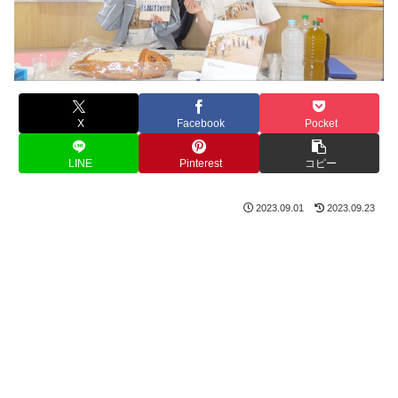
X
Facebook
Pocket
LINE
Pinterest
コピー
2023.09.01
2023.09.23