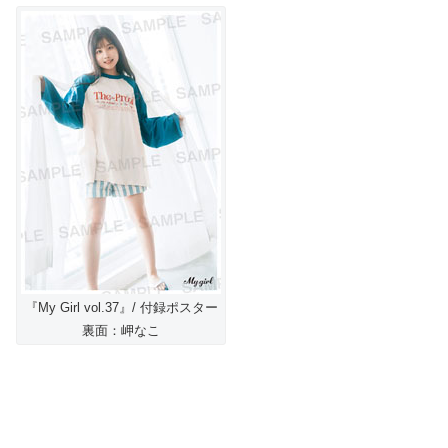
『My Girl vol.37』/ 付録ポスター
裏面：岬なこ