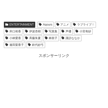
ENTERTAINMENT
Aqours
アニメ
ラブライブ！
井口裕香
伊波杏樹
写真集
声優
小宮有紗
小林愛香
斉藤朱夏
林鼓子
諏訪ななか
逢田梨香子
鈴代紗弓
スポンサーリンク