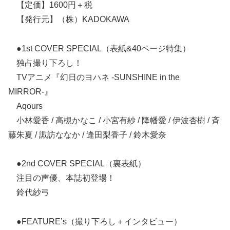
【定価】1600円＋税
【発行元】（株）KADOKAWA
●1st COVER SPECIAL（表紙&40ページ特集）
独占撮り下ろし！
TVアニメ『幻日のヨハネ -SUNSHINE in the
MIRROR-』
Aqours
小林愛香 / 高槻かなこ / 小宮有紗 / 降幡愛 / 伊波杏樹 / 斉
藤朱夏 / 諏訪ななか / 逢田梨香子 / 鈴木愛奈
●2nd COVER SPECIAL（裏表紙）
注目の声優、本誌初登場！
鈴代紗弓
●FEATURE’s（撮り下ろし＋インタビュー）