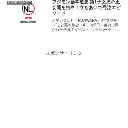
り、将棋、音楽、バイクなど多趣味。さ
フジモン藤本敏史 第1子女児帝王
ENTERTAINMENT
ら...
切開を告白！立ちあいで号泣エピ
ソード
お笑いコンビ『FUJIWARA』の“フジモ
ン”こと藤本敏史（41）が8日、都内で開
かれた子育てイベント『パパパーク in 六
本木ヒルズ』に出演し、第1子女児の誕生
を振り返った。 この日は、妻のタレン
ト木下優樹菜（24）が6日に出産した第1
子...
スポンサーリンク