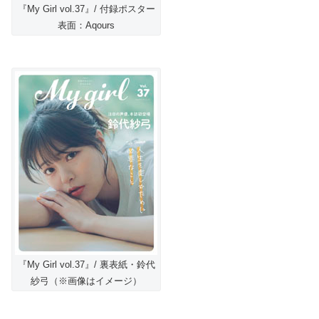
『My Girl vol.37』/ 付録ポスター
表面：Aqours
『My Girl vol.37』/ 裏表紙・鈴代
紗弓（※画像はイメージ）