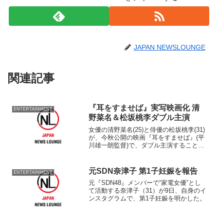
JAPAN NEWSLOUNGE
関連記事
『耳をすませば』実写映画化 清
ENTERTAINMENT
野菜名＆松坂桃李ダブル主演
女優の清野菜名(25)と俳優の松坂桃李(31)
が、今秋公開の映画『耳をすませば』(平
川雄一朗監督)で、ダブル主演することが
14日、わかった。 同日、テレビ朝日が
報じて
元SDN奈津子 第1子妊娠を報告
ENTERTAINMENT
元『SDN48』メンバーで“家電女優”とし
て活動する奈津子（31）が9日、自身のイ
ンスタグラムで、第1子妊娠を明かした。