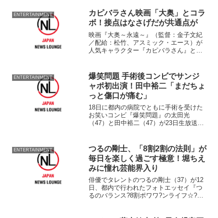
カピバラさん映画「大奥」とコラ
ENTERTAINMENT
ボ！接点はなさげだが共通点が
映画『大奥～永遠～』（監督：金子文紀
／配給：松竹、アスミック・エース）が
人気キャラクター『カピバラさん』とコ
ラボすることが分かった。 カピバラさ
んとは動物のカピバラをモチーフにした
ゆる可愛いいキャラクター。『ホワイト
爆笑問題 手術後コンビでサンジ
ENTERTAINMENT
さん』や『リーゼントくん...
ャポ初出演！田中裕二「まだちょ
っと傷口が痛む」
18日に都内の病院でともに手術を受けた
お笑いコンビ『爆笑問題』の太田光
（47）と田中裕二（47）が23日生放送の
情報バラエティ番組『サンデー・ジャポ
ン』（TBS系、日曜・午前9時54分～）に
出演した。 声帯ポリープの手術を受け
つるの剛士、「8割2割の法則」が
ENTERTAINMENT
た太田は田中よ...
毎日を楽しく過ごす極意！堀ちえ
みに憧れ芸能界入り
俳優でタレントのつるの剛士（37）が12
日、都内で行われたフォトエッセイ『つ
るのバランス?8割ポワワ?ンライフ☆?』
（Sony Magazines）の発売記念握手会＆
サイン会を行った。 仕事も忙しく、釣