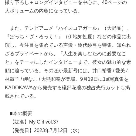
撮り下ろし＋ロングインタビューを中心に、40ページの
大ボリュームの内容になっている。
また、テレビアニメ『ハイスコアガール』（大野晶）、
『ぼっち・ざ・ろっく！』（伊地知虹夏）などの作品に出
演し、今注目を集めている声優・鈴代紗弓を特集。知られ
ざるプライベートから、「人生を楽しむために必要なこ
と」をテーマにしたインタビューまで、彼女の魅力的な素
顔に迫っている。そのほか最新号には、井口裕香 / 愛美 /
林鼓子 / 岬なこ / 大熊和奏が登場。9月19日に1st写真集を
KADOKAWAから発売する礒部花凜の独占先行カットも掲
載されている。
■本の概要
【誌名】My Girl vol.37
【発売日】2023年7月12日（水）