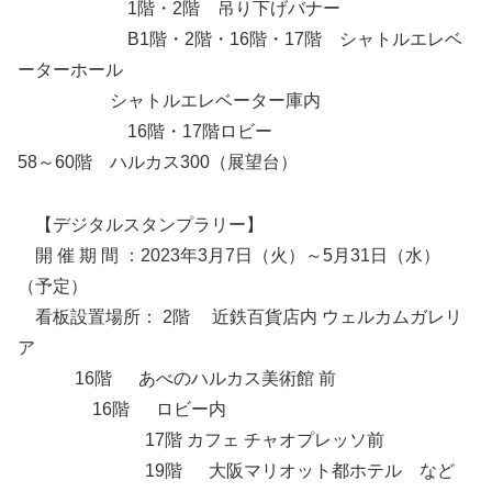
1階・2階 吊り下げバナー
B1階・2階・16階・17階 シャトルエレベ
ーターホール
シャトルエレベーター庫内
16階・17階ロビー
58～60階 ハルカス300（展望台）
【デジタルスタンプラリー】
開 催 期 間 ：2023年3月7日（火）～5月31日（水）
（予定）
看板設置場所： 2階 近鉄百貨店内 ウェルカムガレリ
ア
16階 あべのハルカス美術館 前
16階 ロビー内
17階 カフェ チャオプレッソ前
19階 大阪マリオット都ホテル など