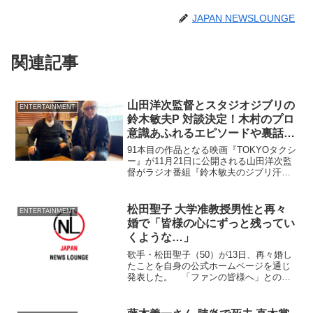
JAPAN NEWSLOUNGE
関連記事
山田洋次監督とスタジオジブリの
ENTERTAINMENT
鈴木敏夫P 対談決定！木村のプロ
意識あふれるエピソードや裏話、
倍賞の唯一無二の魅力など…
91本目の作品となる映画『TOKYOタクシ
ー』が11月21日に公開される山田洋次監
督がラジオ番組『鈴木敏夫のジブリ汗ま
みれ』で、スタジオジブリの鈴木敏夫プ
ロデューサーの特別対談が放送されるこ
とが決定した。【二人の貴重な2ショット
松田聖子 大学准教授男性と再々
ENTERTAINMENT
写真】が解禁となった。
婚で「皆様の心にずっと残ってい
くような…」
歌手・松田聖子（50）が13日、再々婚し
たことを自身の公式ホームページを通じ
発表した。 「ファンの皆様へ」とのタ
イトルで、署名入りで掲載され、「いつ
もあたたかい応援をありがとうございま
す。私、松田聖子は、本日6月13日に大学