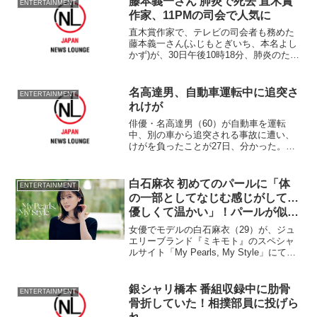
藤本義一さん 肺炎で死去 直木賞
ENTERTAINMENT
准教授の一般男性...
作家、11PMの司会で人気に
直木賞作家で、テレビの司会者も務めた
藤本義一さん(ふじもとぎいち、本名よし
かず)が、30日午後10時18分、肺炎のため
兵庫県西宮市の病院で亡くなった。79歳
だった。 藤本さんは1933年、大阪府堺
市出身。大阪府立大経済学部在学中から
名高達男、自動車運転中に追突さ
ENTERTAINMENT
シナリオ...
れけが
俳優・名高達男（60）が自動車を運転
中、別の車から追突される事故に遭い、
けがを負ったことが27日、分かった。同
日放送の『FNNスピーク』（フジテレビ
系、月?金曜・午前11時30分?）が報じ
た。 事故は26日の東京・品川区で起こ
白石麻衣 初めてのパールに「体
ENTERTAINMENT
ったといい、名...
の一部としてなじむ感じがして…
優しくて温かい」！パールが似合
う女性は「綺麗な人、自立してる
女優でモデルの白石麻衣（29）が、ジュ
大人の女性」
エリーブランド『ミキモト』のスペシャ
ルサイト「My Pearls, My Style」にて新
コンテンツ「STORY 02 白石麻衣 ― A
Day with Mikimoto」に登場する。同コン
テンツは...
銀シャリ橋本 番組収録中に肋骨
ENTERTAINMENT
骨折していた！相撲部員に投げら