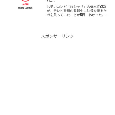
れ…
お笑いコンビ『銀シャリ』の橋本直(32)
が、テレビ番組の収録中に肋骨を折るケ
ガを負っていたことが5日、わかった。
橋本は10月26日、関西テレビの情報番組
『よ～いドン！』のロケで、大学の相撲
部員と相撲で対戦。投げられた際に右胸
を強打し、その...
スポンサーリンク