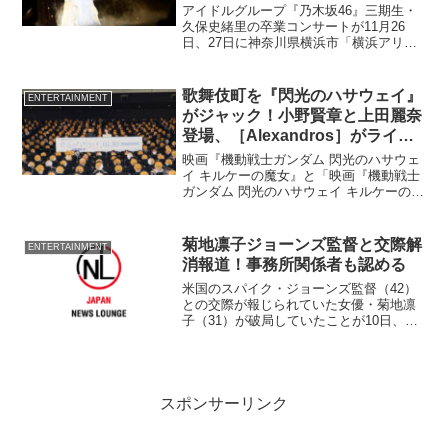
里を愛してくれて…」
アイドルグループ『乃木坂46』三期生・
久保史緒里の卒業コンサートが11月26
日、27日に神奈川県横浜市「横浜アリー
ナ」で開催された。その模様を約5000文
字のオフィシャルレポートと写真40枚で
お送りします。
歌舞伎町を『閃光のハサウェイ』
ENTERTAINMENT
がジャック！小野賢章と上田麗奈
登場、［Alexandros］がライブ
推定4,000人が熱狂
映画『機動戦士ガンダム 閃光のハサウェ
イ キルケーの魔女』と「映画『機動戦士
ガンダム 閃光のハサウェイ キルケーの魔
女』公開直前記念 閃光のセンコウ決起集
会」の2つのイベントが1月8日東京・新宿
で行われ、推定4,000人が熱狂した。
菊地凛子ジョーンズ監督と交際解
ENTERTAINMENT
消報道！事務所関係者も認める
米国のスパイク・ジョーンズ監督（42）
との交際が報じられていた女優・菊地凛
子（31）が破局していたことが10日、分
かった。 2人は2009年にジョーンズ監督
が映画『かいじゅうたちのいるところ』
のキャンペーンで来日した際、関係者を
通じて知り合...
スポンサーリンク