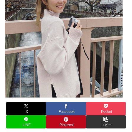
X
Facebook
Pocket
LINE
Pinterest
コピー