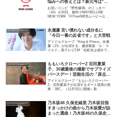
悩みへの答えとは？新元号は“自
歩”？
お笑いコンビ『野性爆弾』のくっきー
（43）が20日、都内でMAYBELLINE
NEW YORK『FITme!WEBムービー公開
記念イベント』に登場した。 日本ロレ
アル株式会社が昨年10月から発売してい
る、14色展開の
永瀬廉 言い慣れない成分名に
ENTERTAINMENT
「今日一番の反省です」と大苦戦
アイドルグループ『King & Prince』永瀬
廉（23）が出演する、健栄製薬「ル・マ
イルド」新テレビCM「化粧水は成分で選
ぼう」篇が 10月1日より放映開始され
る。
ももいろクローバーZ 百田夏菜
ENTERTAINMENT
子、30歳最後の撮影でサプライズ
バースデー！芸能生活の「原点」
は…？
アイドルグループ『ももいろクローバー
Z』百田夏菜子が出演するダート競馬の祭
典「JBC」（11月3日に開催）新
CM「BREEDER」篇を9月17日より放送
開始する。百田が“ブリーダー（支えにな
っている方）”に対して伝えたい一言と
乃木坂46 久保史緒里 乃木坂目指
ENTERTAINMENT
は…。
すきっかけの曲から乃木坂愛が詰
まった選曲！乃木坂46の久保史緒