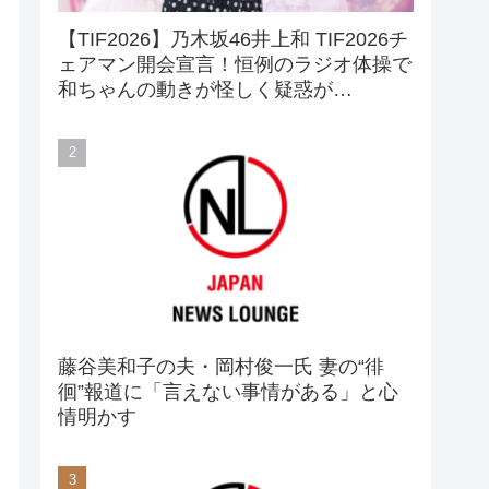
【TIF2026】乃木坂46井上和 TIF2026チ
ェアマン開会宣言！恒例のラジオ体操で
和ちゃんの動きが怪しく疑惑が…
藤谷美和子の夫・岡村俊一氏 妻の“徘
徊”報道に「言えない事情がある」と心
情明かす