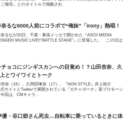
「ご報告」とのタイトルで掲載され
奈るな6000人前にコラボで“俺妹”「irony」熱唱！
奈るなが20日、千葉・幕張メッセで開かれた『ASCII MEDIA
ry DENGEKI MUSIC LIVE!!“BATTLE STAGE”』に登場した。 この日は
ンチョコにジンギスカンへの目覚め！？山田杏奈、久
上とワイワイとトーク
杏奈（18）、久間田琳加（17）、『NON STYLE』井上裕介
be公式サイトとTwitterで展開されている『ガチャガーナ』新プロモーシ
回は、CMキャラ...
の声優・谷口節さん死去…自転車に乗っているときに体