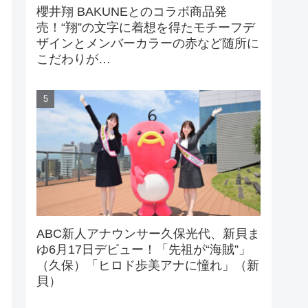
櫻井翔 BAKUNEとのコラボ商品発
売！“翔”の文字に着想を得たモチーフデ
ザインとメンバーカラーの赤など随所に
こだわりが…
ABC新人アナウンサー久保光代、新貝ま
ゆ6月17日デビュー！「先祖が“海賊”」
（久保）「ヒロド歩美アナに憧れ」（新
貝）