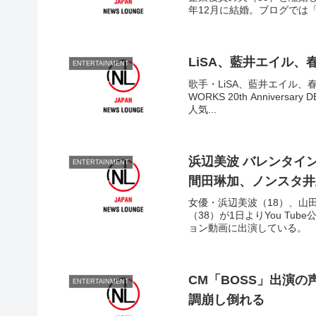
年12月に結婚。ブログでは
LiSA、藍井エイル、春
ENTERTAINMENT
歌手・LiSA、藍井エイル、春
WORKS 20th Anniversa
人気...
浜辺美波 バレンタイ
ENTERTAINMENT
間田琳加、ノンスタ井
女優・浜辺美波（18）、山田
（38）が1日よりYou Tu
ョン動画に出演している。 今
CM「BOSS」出演
ENTERTAINMENT
調崩し倒れる