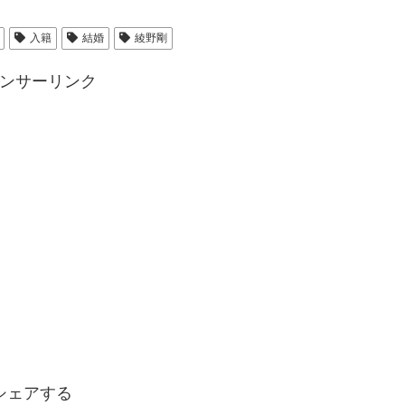
入籍
結婚
綾野剛
ンサーリンク
シェアする