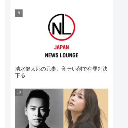
清水健太郎の元妻、覚せい剤で有罪判決
下る