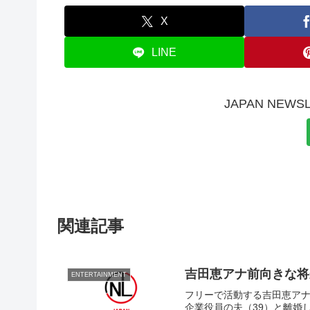
X
LINE
JAPAN NE
関連記事
吉田恵アナ前向きな将
ENTERTAINMENT
フリーで活動する吉田恵アナ
企業役員の夫（39）と離婚