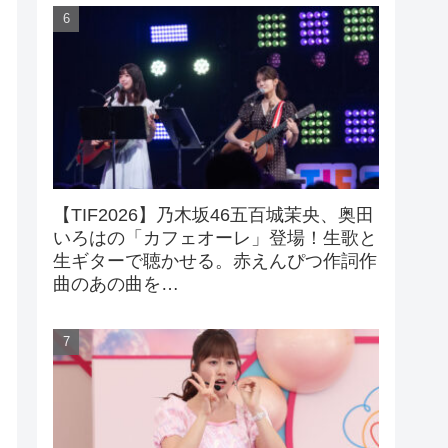
【TIF2026】乃木坂46五百城茉央、奥田
いろはの「カフェオーレ」登場！生歌と
生ギターで聴かせる。赤えんぴつ作詞作
曲のあの曲を…