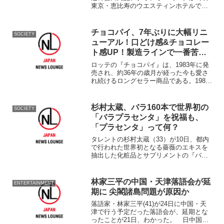
東京・恵比寿のウエスティンホテルで開
催された『第49回ギャラクシー賞』でDJ
パーソナリティ賞に輝き贈賞式に登壇し
た。 吉田アナは1999年同社に入社し、
チョコパイ、7年ぶりに大幅リニ
SOCIETY
音楽、ア...
ューアル！口どけ感&チョコレー
ト感UP！製造ラインで一番苦労
したポイントは？
ロッテの『チョコパイ』は、1983年に発
売され、約36年の歳月が経った今も愛さ
れ続けるロングセラー商品である。1983
年に長期保存できないケーキのようなお
いしさをいつでもどこでも食べられるよ
うにと開発した“半生菓子”ロッテの『チョ
杉村太蔵、バラ160本で世界初の
SOCIETY
コパイ』が...
「バラプラセンタ」を祝福も、
「プラセンタ」って何？
タレントの杉村太蔵（33）が10日、都内
で行われた世界初となる薔薇のエキスを
抽出した化粧品とサプリメントの『バラ
プラセンタ』（株式会社銀座トマト）発
表記念記者会見に、160本の薔薇を持って
登場した。 植物にあるプラセンタ（胎
林家三平の中国・天津落語会が延
ENTERTAINMENT
座）と呼ばれる小...
期に 尖閣諸島問題が原因か
落語家・林家三平(41)が24日に中国・天
津で行う予定だった落語会が、延期とな
ったことが21日、わかった。 日中国交