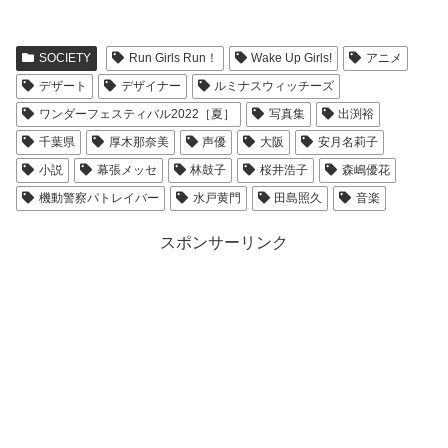
SOCIETY
Run Girls Run！
Wake Up Girls!
アニメ
デザート
デザイナー
ルミナスウィッチーズ
ワンダーフェスティバル2022［夏］
写真集
出渕裕
千葉県
厚木那奈美
声優
大阪
安月名莉子
小説
幕張メッセ
林鼓子
桜井浩子
森嶋優花
機動警察パトレイバー
水戸黄門
田島照久
音楽
スポンサーリンク