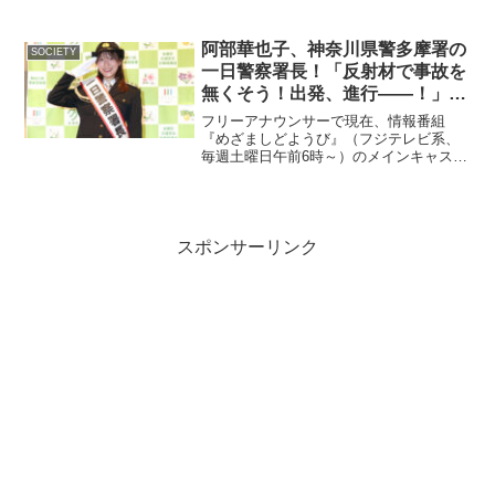
正常化40周年の記念行事の一環として開
催予定だったが、中国側主催者は、延期
の理由を「中国語通訳の確保が間に合わ
阿部華也子、神奈川県警多摩署の
SOCIETY
なかった」と説...
一日警察署長！「反射材で事故を
無くそう！出発、進行――！」と
号令
フリーアナウンサーで現在、情報番組
『めざましどようび』（フジテレビ系、
毎週土曜日午前6時～）のメインキャスタ
ーを務めている阿部華也子が9月22日神奈
川県川崎市多摩警察署の1日警察署長を務
めた。
スポンサーリンク