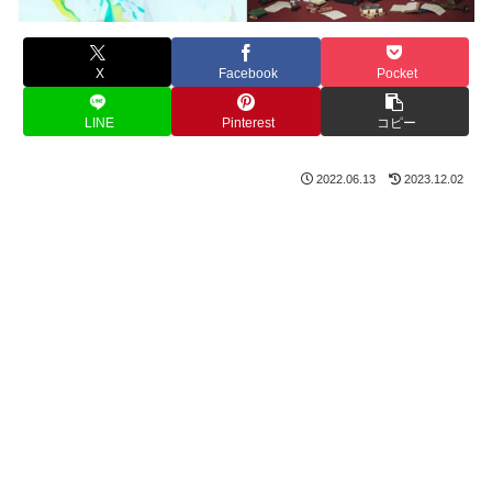
X
Facebook
Pocket
LINE
Pinterest
コピー
2022.06.13
2023.12.02