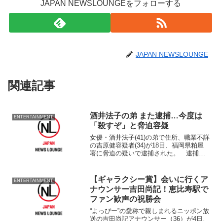
JAPAN NEWSLOUNGEをフォローする
JAPAN NEWSLOUNGE
関連記事
酒井法子の弟 また逮捕…今度は
ENTERTAINMENT
「殺すぞ」と脅迫容疑
女優・酒井法子(41)の弟で住所、職業不詳
の吉原健容疑者(34)が18日、福岡県粕屋
署に脅迫の疑いで逮捕された。 逮捕容
疑は、6月26日に福岡県古賀市の国道3号
で、古賀市内の男性会社員(44)に拳銃のよ
うなものを突き出し、「殺すぞ」などと
【ギャラクシー賞】会いに行くア
ENTERTAINMENT
脅...
ナウンサー吉田尚記！恵比寿駅で
ファン歓声の祝勝会
“よっぴー”の愛称で親しまれるニッポン放
送の吉田尚記アナウンサー（36）が4日、