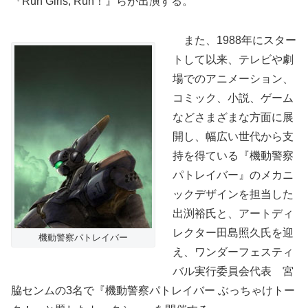
『Run Girls, Run！』らが出演する。
また、1988年にスター
トして以来、テレビや劇
場でのアニメーション、
コミック、小説、ゲーム
などさまざまな方面に展
開し、幅広い世代から支
持を得ている『機動警察
パトレイバー』のメカニ
ックデザインを担当した
出渕裕氏と、アートディ
レクター田島照久氏を迎
機動警察パトレイバー
え、ワンダーフェスティ
バル実行委員会代表 宮
脇センムの3名で『機動警察パトレイバー ぶっちゃけトー