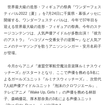
世界最大級の造形・フィギュアの祭典『ワンダーフェス
ティバル2022［夏］』を7月24日に千葉県・幕張メッセに
開催する。ワンダーフェスティバルは、今年で37年目を
迎える世界最大級の造形・フィギュアの祭典。今年のステ
ージコンテンツは、人気声優アイドルが多数出演！『彼方
のアストラ』『ハコヅメ〜交番女子の逆襲〜』など人気ア
ニメのテーマソングを歌うアニソンシンガー・安月名莉子
が登場。
今月からアニメ『連盟空軍航空魔法音楽隊ルミナスウィ
ッチーズ』がスタートとなり、ここで声優を務める9名に
よるガールズユニット『ルミナスウィッチーズ』、次世代
7人組声優アイドルユニット『泡沫のクロワジエール』、
テレビアニメ『Wake Up, Girls！』の声優を務める林鼓
子、森嶋優花、厚木那奈美の3名による声優ユニット