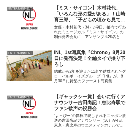
【ミス・サイゴン】木村花代、
ENTERTAINMENT
「いろんな形の愛がある」！山崎
育三郎、「子どもの頃から見てい
た」
女優・木村花代（34）が9日、都内で行わ
れたミュージカル『ミス・サイゴン』の
制作発表会見に、アンサンブル29名と他
のプリンシパル10名の40名とともに出席
した。 『劇団四季』退団後、第2弾とな
る出演舞台に挑む木村は、「初参加させ
INI、1st写真集『Chrono』8月30
ENTERTAINMENT
ていただきま...
日に発売決定！全編タイで撮り下
ろし
結成から2年を迎えた11名で結成されたグ
ローバルボーイズグループ『INI』が、8
月30日に待望のファースト写真集
『Chrono（読み方 クロノ）』（発売：株
式会社ワニブックス）を発売する。全編
タイで撮り下ろしの他、座談会、パーソ
【ギャラクシー賞】会いに行くア
ENTERTAINMENT
ナルQ&A ...
ナウンサー吉田尚記！恵比寿駅で
ファン歓声の祝勝会
“よっぴー”の愛称で親しまれるニッポン放
送の吉田尚記アナウンサー（36）が4日、
東京・恵比寿のウエスティンホテルで開
催された『第49回ギャラクシー賞』でDJ