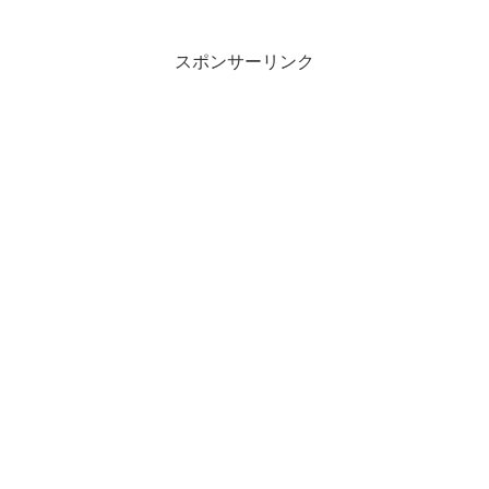
いるジャニーズJr.内の6人組ユニット「美
少年」浮所飛貴（20）の場面写真が解禁
にな...
スポンサーリンク