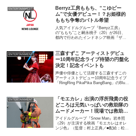
パーソナリティ賞に輝き贈賞式に登壇し
た。 吉田アナは1999年同社に入社し、
Berryz工房ももち、“こゆビー
ENTERTAINMENT
音楽、ア...
ム”で女優デビュー！？お姫様的
ももち争奪のバトル希望
人気アイドルグループ『Berryz工房』
の“ももち”こと嗣永桃子（20）が26日、
都内で行われたインドネシア映画『ザ・
レイド』（監督：ギャレス・エヴァンス
／配給：角川映画）の来日記念イベント
に、キャストのイコ・ウワイス（29）、
三森すずこ アーティストデビュ
ENTERTAINMENT
ヤヤン・ルヒ...
ー10周年記念ライブ待望の円盤化
決定！記念イベントも
声優や俳優として活躍する三森すずこの
アーティストデビュー10周年記念ライブ
「RingRing PikaPika BangBang」のBlu-
rayが、4月3日に発売される。
「モエカレ」出演の浮所飛貴の役
ENTERTAINMENT
どころは元気いっぱいの救助隊の
ムードメーカー！現場では救助隊
員全員にあだ名命名で一体感も
アイドルグループ『Snow Man』岩本照
（29）が主演する映画『モエカレはオレ
ンジ色』（監督；村上正典／■配給；松⽵
株式会社）に、後輩消防士役で出演して