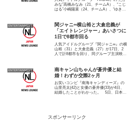
みな”高橋みなみ（21、チームA）、“こじ
はる”小嶋陽菜（24、チームA）、“ゆきり
ん”柏木由紀（20、チームB）、“まゆゆ”渡
辺麻友（18、チームB）が23日、都内で
『2012年 JASRAC賞』...
関ジャニ∞横山裕と大倉忠義が
ENTERTAINMENT
「エイトレンジャー」あいさつに
1日で8都市回る
人気アイドルグループ『関ジャニ∞』の横
山裕（31）と大倉忠義（27）が17日、2
人で計8都市を回り、同グループ主演映画
『エイトレンジャー』大ヒット記念舞台
あいさつを敢行した。 横山が札幌、福
岡、広島、大倉が東京、浜松、名古屋、
南キャン山ちゃんが蒼井優と結
ENTERTAINMENT
大阪、岡山を訪...
婚！わずか交際2ヶ月
お笑いコンビ『南海キャンディーズ』の
山里亮太(42)と女優の蒼井優(33)が4日、
結婚したことがわかった。 5日、日本テ
レビが報じており、今月3日に
スポンサーリンク