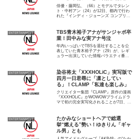
俳優・藤岡弘、（66）とモデルでタレン
ト・中村アン（24）が12日、都内で行わ
れた『インディ・ジョーンズ コンプリー
ト・アドベンチャーズ』（パラマウン
ト・ジャパン）ブルーレイBOX発売記念
イベントに出席した。 シリーズの大フ
TBS青木裕子アナがサンジャポ卒
ENTERTAINMENT
ァンと話す藤岡は...
業！田中みな実アナ号泣
年内いっぱいでTBSを退社することを公
表していた青木裕子アナ（29）が、レギ
ュラー出演していた情報バラエティ番組
『サンデー・ジャポン』（TBS系、日
曜・午前9時54分～）を卒業した。 青木
アナは入社年から7年半にわたり同番組を
染谷将太「XXXHOLiC」実写版で
ENTERTAINMENT
盛り上げ続け、...
四月一日君尋に「凛としてい
る」！CLAMP「私達も楽しみ」
クリエイター集団『CLAMP』原作の漫画
『XXXHOLiC』がWOWOWプライムドラ
マで初の完全実写化されることが7日、同
社から発表された。 キャストは対価を
支払えばどんな願いでもかなえてくれ
る“ミセ”の女主人・壱原侑子を女優・杏
たかみなショートヘアで総選
ENTERTAINMENT
（26）が...
挙“燃える”勢い！ゆきりん「ギャ
ル男」とも
人気アイドルグループ『AKB48』の“たか