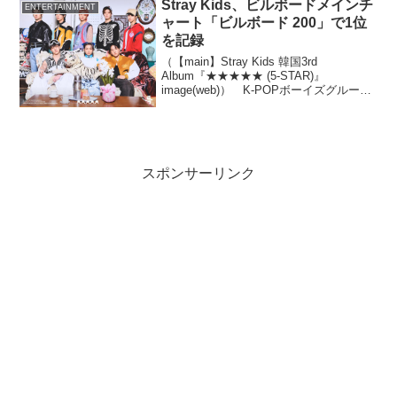
が、この日は、そんな悪天候がうそのよ
Stray Kids、ビルボードメインチ
ENTERTAINMENT
うに晴れ渡ること...
ャート「ビルボード 200」で1位
を記録
（【main】Stray Kids 韓国3rd
Album『★★★★★ (5-STAR)』
image(web)） K-POPボーイズグループ
『Stray Kids』（読み : ストレイキッズ）
の6月2日に発売された韓国3rd
Album『★...
スポンサーリンク