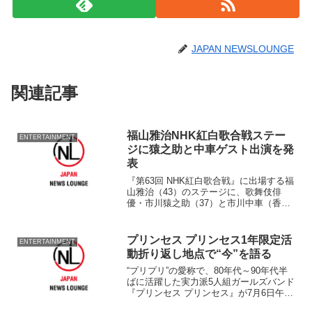
JAPAN NEWSLOUNGE
関連記事
福山雅治NHK紅白歌合戦ステー
ENTERTAINMENT
ジに猿之助と中車ゲスト出演を発
表
『第63回 NHK紅白歌合戦』に出場する福
山雅治（43）のステージに、歌舞伎俳
優・市川猿之助（37）と市川中車（香川
照之、47）が友情出演することが、分か
った。 20日に神奈川・パシフィコ横浜
で開催中の10日間公演『福山☆冬の大感
プリンセス プリンセス1年限定活
ENTERTAINMENT
謝祭 HO...
動折り返し地点で“今”を語る
“プリプリ”の愛称で、80年代～90年代半
ばに活躍した実力派5人組ガールズバンド
『プリンセス プリンセス』が7月6日午後
10時から放送される生放送のラジオ番組