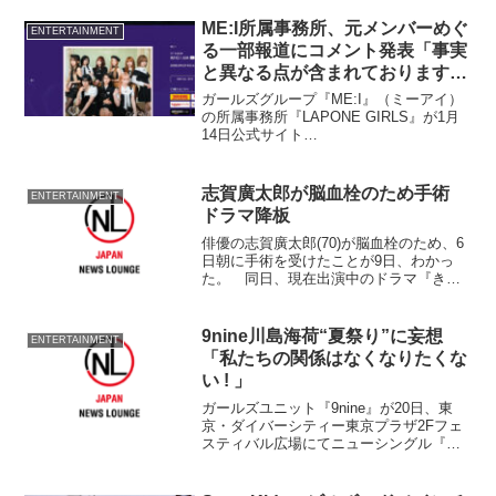
『プリンセス プリンセスのオールナイト
ニッポンGOLD』（ニッポン放送）に登
ME:I所属事務所、元メンバーめぐ
ENTERTAINMENT
場する...
る一部報道にコメント発表「事実
と異なる点が含まれております」
【コメント全文掲載】
ガールズグループ『ME:I』（ミーアイ）
の所属事務所『LAPONE GIRLS』が1月
14日公式サイト
（https://laponegirls.jp/news/detail/58）を
更新。2025年12月末をもって契約を終了
した元ME:IのCOCORO（加藤心）に関す
志賀廣太郎が脳血栓のため手術
ENTERTAINMENT
る報道を受けコメントを発表した。
ドラマ降板
俳優の志賀廣太郎(70)が脳血栓のため、6
日朝に手術を受けたことが9日、わかっ
た。 同日、現在出演中のドラマ『きの
う何食べた？』(テレビ東京系、金曜・深
夜0時12分～)の
9nine川島海荷“夏祭り”に妄想
ENTERTAINMENT
「私たちの関係はなくなりたくな
い ! 」
ガールズユニット『9nine』が20日、東
京・ダイバーシティー東京プラザ2Fフェ
スティバル広場にてニューシングル『流
星のくちづけ』リリースを記念したイベ
ントを開催した。 前日は台風となった