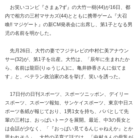
お笑いコンビ『さまぁ?ず』の大竹一樹(44)が16日、都
内で相方の三村マサカズ(44)とともに携帯ゲーム『大召
喚!! マジゲート』の新CM発表会に出席し、第1子となる男
児の名前を明かした。
先月26日、大竹の妻でフジテレビの中村仁美アナウン
サー(32)が、第1子を出産。
大竹は、「辰年に生まれたか
ら、名前は龍臣(りゅうじん)に。亀井静香さんに似てま
す」と、ベテラン政治家の名を挙げ、笑いを誘った。
17日付の日刊スポーツ、スポーツニッポン、デイリー
スポーツ、スポーツ報知、サンケイスポーツ、東京中日ス
ポーツ各紙が報じており、1男1女を持ち、パパとして先
輩の三村は、おっぱいトークを展開。最近、中3の長女と
は会話が少なく、「『おっぱい見てるんじゃねえか』とか
思われそう」、大竹の子育て話では、「中村さんの母乳が