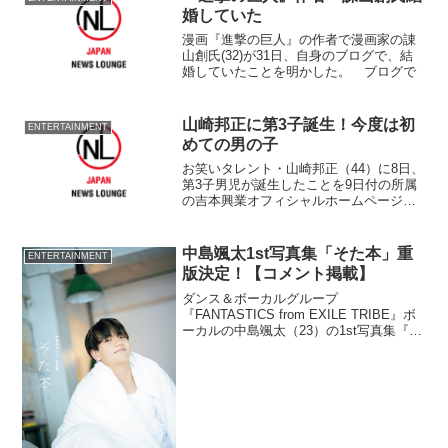
月12...
婚していた
漫画『進撃の巨人』の作者で漫画家の諌
山創氏(32)が31日、自身のブログで、結
婚していたことを明かした。 ブログで
山崎邦正に第3子誕生！今度は初
ENTERTAINMENT
めての男の子
お笑いタレント・山崎邦正（44）に8日、
第3子男児が誕生したことを9日付の所属
の吉本興業オフィシャルホームページを
通じて発表された。 夫人は、8日午前4
時1分、2938グラムの男の子を出産したと
いい
中島颯太1st写真集「そた本」重
ENTERTAINMENT
版決定！【コメント掲載】
ダンス＆ボーカルグループ
『FANTASTICS from EXILE TRIBE』ボ
ーカルの中島颯太（23）の1st写真集『そ
た本』が大好評につき、〈通常カバー
版〉、〈楽天ブックス限定カバー版〉、
〈mu-mo限定カバー版（マガジンボック
ス付...