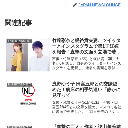
JAPAN NEWSLOUNGE
関連記事
竹達彩奈と梶裕貴夫妻、ツイッタ
ENTERTAINMENT
ーとインスタグラムで第1子妊娠
を報告！直筆の文面を立場で若干
変える心配りも
声優・竹達彩奈（33）と梶裕貴（36）夫
妻が6月30日、自身のツイッターとインス
タグラムを更新し、連名の書面を添付し
て、第1子妊娠を報告した。
浅野ゆう子 田宮五郎との交際認
ENTERTAINMENT
めた！病床の相手気遣い「静かに
見守って」
女優・浅野ゆう子(51)が12日、俳優・田
宮五郎(45)との交際を認め、マスコミ各社
に書面で発表した。 11日発売の『女性
自身』(光文社)で、2人の交際が報じら
れ、浅野は田宮を「私のよき理解者」と
し、事実上交際を認めた。だが、田宮は4
『進撃の巨人』作者・諌山創氏結
ENTERTAINMENT