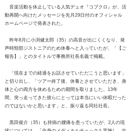
音楽活動を休止している人気デュオ『コブクロ』が、活
動再開へ向けたメッセージを先月29日付のオフィシャル
ホームページで発表された。
昨年8月に小渕健太郎（35）の高音が出にくくなり、発
声時頸部ジストニアのため休養へと入っていたが、「【ご
報告】」とのタイトルで事務所社長名義で
掲載。
「現在までの経過をお話させていただこうと思います」
と切り出し、「ツアー終了後、休養とさせていただき、身
体と心の両方を休めるための期間を取りました。13年
間、突っ走ってきた彼らにとっては本当にいい休暇だった
のではないかと思います」と、振り返る同社社長。
黒田俊介（35）も持病の腰痛を患っていたが、2人の現
状については、「全身のメディカルチェックも実施し、次