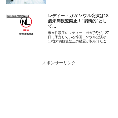
レディー・ガガ ソウル公演は18
ENTERTAINMENT
歳未満観覧禁止！“扇情的”とし
て…
米女性歌手のレディー・ガガ(26)が、27
日に予定している韓国・ソウル公演が、
18歳未満観覧禁止の措置が取られたこと
が2日、わかった。 映画や公演内容を審
議する韓国の『映像物等級委員会』が、
「扇情的」として、2日までに決定。
スポンサーリンク