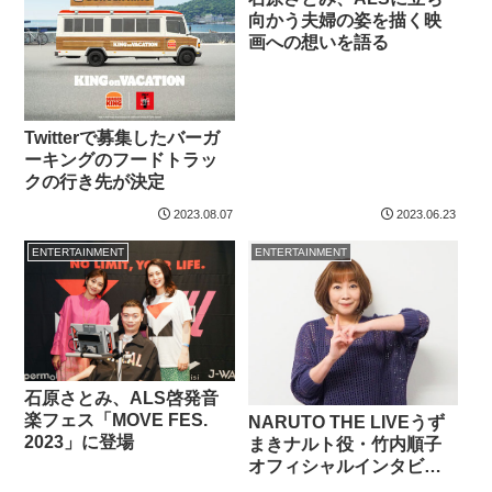
向かう夫婦の姿を描く映
画への想いを語る
Twitterで募集したバーガ
ーキングのフードトラッ
クの行き先が決定
2023.08.07
2023.06.23
ENTERTAINMENT
ENTERTAINMENT
石原さとみ、ALS啓発音
楽フェス「MOVE FES.
NARUTO THE LIVEうず
2023」に登場
まきナルト役・竹内順子
オフィシャルインタビュ
ー