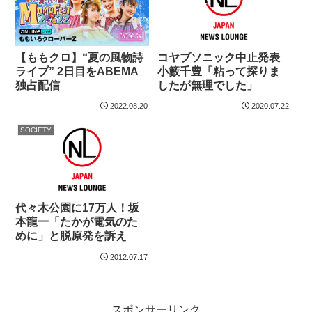
【ももクロ】“夏の風物詩
コヤブソニック中止発表
ライブ” 2日目をABEMA
小籔千豊「粘って探りま
独占配信
したが無理でした」
2022.08.20
2020.07.22
SOCIETY
代々木公園に17万人！坂
本龍一「たかが電気のた
めに」と脱原発を訴え
2012.07.17
スポンサーリンク