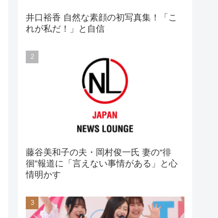
井口裕香 自然な素顔の初写真集！「こ
れが私だ！」と自信
藤谷美和子の夫・岡村俊一氏 妻の“徘
徊”報道に「言えない事情がある」と心
情明かす