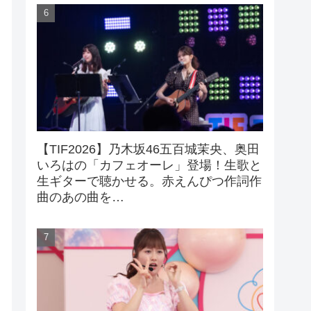
【TIF2026】乃木坂46五百城茉央、奥田
いろはの「カフェオーレ」登場！生歌と
生ギターで聴かせる。赤えんぴつ作詞作
曲のあの曲を…