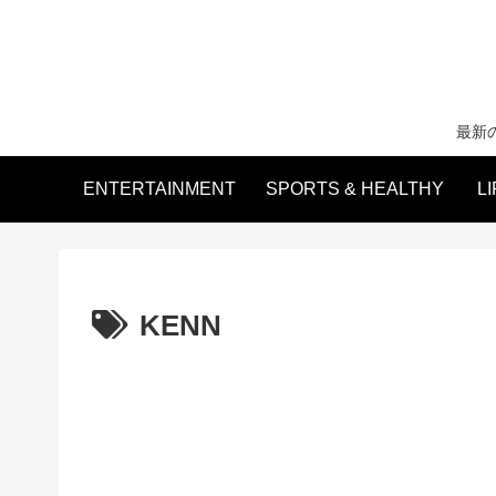
最新
ENTERTAINMENT
SPORTS & HEALTHY
L
KENN