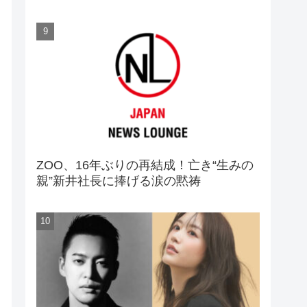
ZOO、16年ぶりの再結成！亡き“生みの
親”新井社長に捧げる涙の黙祷