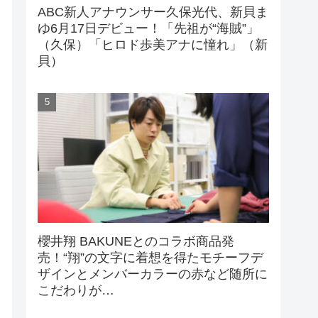
ABC新人アナウンサー久保光代、新貝ま
ゆ6月17日デビュー！「先祖が“海賊”」
（久保）「ヒロド歩美アナに憧れ」（新
貝）
櫻井翔 BAKUNEとのコラボ商品発
売！“翔”の文字に着想を得たモチーフデ
ザインとメンバーカラーの赤など随所に
こだわりが…