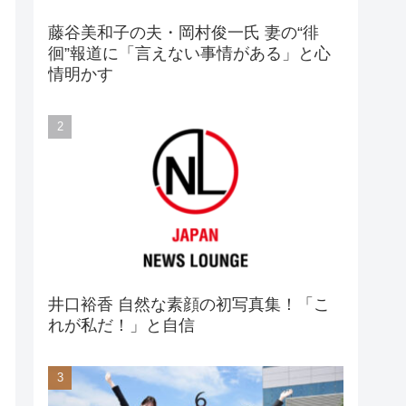
藤谷美和子の夫・岡村俊一氏 妻の“徘
徊”報道に「言えない事情がある」と心
情明かす
井口裕香 自然な素顔の初写真集！「こ
れが私だ！」と自信