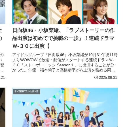
全
日向坂46・小坂菜緒、「ラブストーリーの作
の
品出演は初めてで挑戦の一歩」！連続ドラマ
Ｗ-３０に出演【
の
アイドルグループ『日向坂46』小坂菜緒が10月31午後11時
小
よりWOWOWで放送・配信がスタートする連続ドラマＷ-
原警
３０「ストロボ・エッジ Season１」に出演することが分
長
かった。俳優・福本莉子と高橋恭平がW主演を務める同ド
ラマの新たなキャストと特報映像が解禁された。
.21
2025.08.31
ENTERTAINMENT