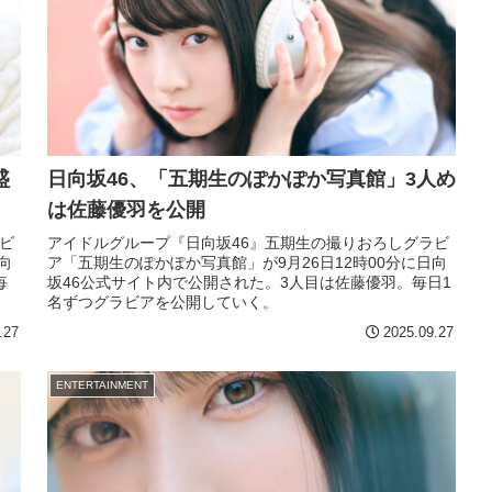
盛
日向坂46、「五期生のぽかぽか写真館」3人め
は佐藤優羽を公開
ビ
アイドルグループ『日向坂46』五期生の撮りおろしグラビ
向
ア「五期生のぽかぽか写真館」が9月26日12時00分に日向
毎
坂46公式サイト内で公開された。3人目は佐藤優羽。毎日1
名ずつグラビアを公開していく。
.27
2025.09.27
ENTERTAINMENT