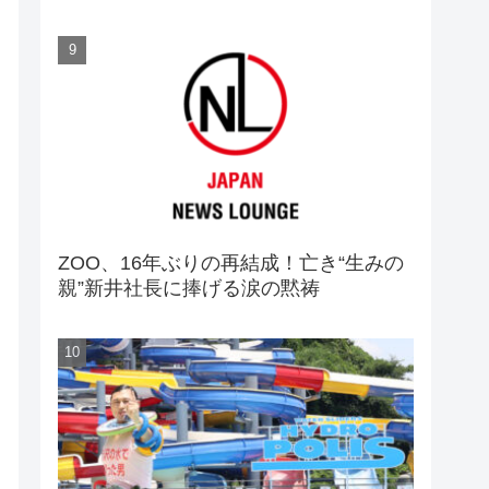
ZOO、16年ぶりの再結成！亡き“生みの
親”新井社長に捧げる涙の黙祷