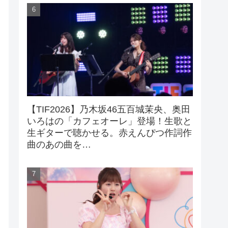
【TIF2026】乃木坂46五百城茉央、奥田
いろはの「カフェオーレ」登場！生歌と
生ギターで聴かせる。赤えんぴつ作詞作
曲のあの曲を…