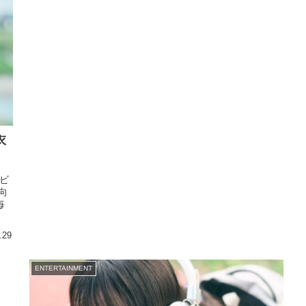
衣
ビ
向
毎
.29
ENTERTAINMENT