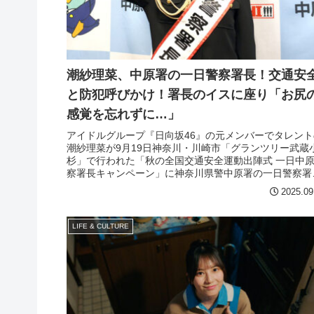
潮紗理菜、中原署の一日警察署長！交通安
と防犯呼びかけ！署長のイスに座り「お尻
感覚を忘れずに…」
アイドルグループ『日向坂46』の元メンバーでタレント
潮紗理菜が9月19日神奈川・川崎市「グランツリー武蔵
杉」で行われた「秋の全国交通安全運動出陣式 一日中
察署長キャンペーン」に神奈川県警中原署の一日警察署
として制服姿で登壇。
2025.09
LIFE & CULTURE