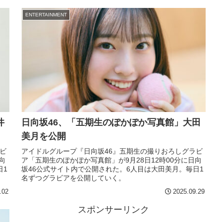
ENTERTAINMENT
井
日向坂46、「五期生のぽかぽか写真館」大田
美月を公開
ビ
アイドルグループ『日向坂46』五期生の撮りおろしグラビ
向
ア「五期生のぽかぽか写真館」が9月28日12時00分に日向
日1
坂46公式サイト内で公開された。6人目は大田美月。毎日1
名ずつグラビアを公開していく。
.02
2025.09.29
スポンサーリンク