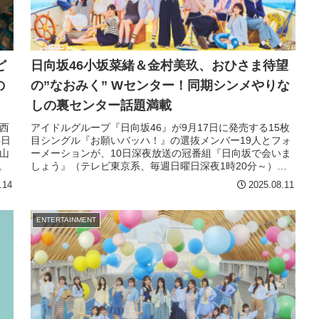
ど
日向坂46小坂菜緒＆金村美玖、おひさま待望
の
の”なおみく” Wセンター！同期シンメやりな
しの裏センター話題満載
西
アイドルグループ『日向坂46』が9月17日に発売する15枚
4日
目シングル『お願いバッハ！』の選抜メンバー19人とフォ
山
ーメーションが、10日深夜放送の冠番組『日向坂で会いま
。
しょう』（テレビ東京系、毎週日曜日深夜1時20分～）で
発表された。
.14
2025.08.11
ENTERTAINMENT