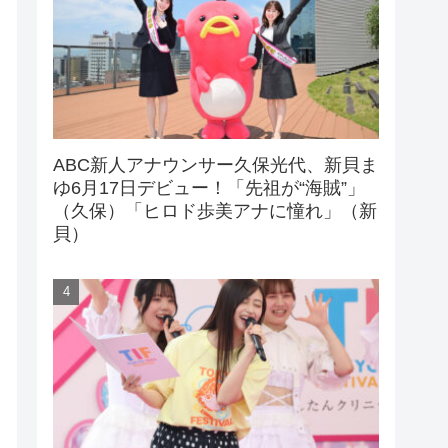
ABC新人アナウンサー久保光代、新貝ま
ゆ6月17日デビュー！「先祖が“海賊”」
（久保）「ヒロド歩美アナに憧れ」（新
貝）