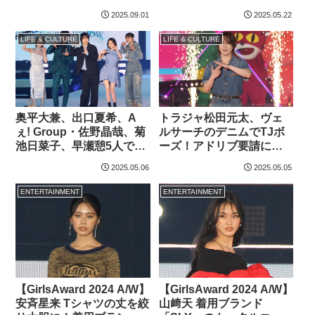
典へ！爆買い2人で26万円
2025.09.01
2025.05.22
LIFE & CULTURE
LIFE & CULTURE
奥平大兼、出口夏希、A
トラジャ松田元太、ヴェ
ぇ! Group・佐野晶哉、菊
ルサーチのデニムでTJボ
池日菜子、早瀬憩5人でラ
ーズ！アドリブ要請に
ンウェイ！出口は背中を
「いつもの松田元太、い
2025.05.06
2025.05.05
大胆に開いたミニワンピ
つものTJ的なオーラ
で…
を…」
ENTERTAINMENT
ENTERTAINMENT
【GirlsAward 2024 A/W】
【GirlsAward 2024 A/W】
安⻫星来 Tシャツの丈を絞
山﨑天 着用ブランド