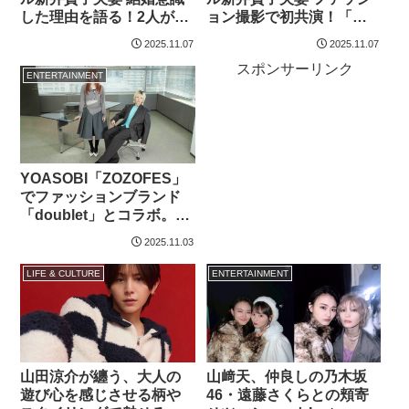
した理由を語る！2人が選
ョン撮影で初共演！「撮
ぶ「今年の漢字」など未
影で手を重ねあっている
2025.11.07
2025.11.07
公開インタビューも公開
とだんだん彼の体温
スポンサーリンク
が…」
ENTERTAINMENT
YOASOBI「ZOZOFES」
でファッションブランド
「doublet」とコラボ。受
注販売が11月3日午前11：
2025.11.03
59まで…
LIFE & CULTURE
ENTERTAINMENT
山田涼介が纏う、大人の
山﨑天、仲良しの乃木坂
遊び心を感じさせる柄や
46・遠藤さくらとの頬寄