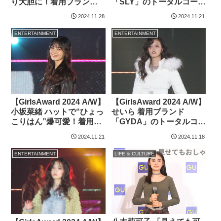
り大胆に！着用ブランド
「SLY」のトータルコーデ
「SLY」の【値段と詳細デ
ィネイト【値段と詳細デ
2024.11.28
2024.11.21
ータ】
ータ】
ENTERTAINMENT
ENTERTAINMENT
【GirlsAward 2024 A/W】
【GirlsAward 2024 A/W】
小坂菜緒 ハットで“ひょっ
せいら 着用ブランド
こりはん”爆可愛！着用ブ
「GYDA」のトータルコー
ランド「spinns」の【値
ディネイト【値段と詳細
2024.11.21
2024.11.18
段と詳細データ】
データ】
ENTERTAINMENT
LIFE & CULTURE