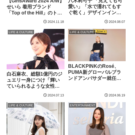
八木莉可子 「見えても可
【GirlsAward 2024 A/W】
愛い」「水で濡れてもす
せいら 着用ブランド
ぐ乾く」デザインインナ
「Top of the Hill」のトー
ー！「観音様にお会いし
タルコーディネイト【値
2024.11.18
2024.08.07
たよう」と拝んだ初共演
段と詳細データ】
は…
LIFE & CULTURE
LIFE & CULTURE
BLACKPINKのRosé、
PUMA新グローバルブラ
白石麻衣、総額1億円のジ
ンドアンバサダー就任！
ュエリー身につけ「輝い
「プーマファミリーに加
ていられるような女性
わることができて、とて
に」【ジュエリー内訳】
2024.07.13
2024.06.19
も嬉しく思います」
LIFE & CULTURE
ENTERTAINMENT