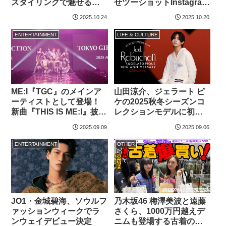
スタイリングで魅せる冬
せツーショットInstagram
の新作ルームウェア公開
に掲載！藤吉夏鈴とのツ
2025.10.24
2025.10.20
ーショットも
ENTERTAINMENT
LIFE & CULTURE
ME:I『TGC』のメインア
山田涼介、ジェラート ピ
ーティストとして登場！
ケの2025秋冬シーズンコ
新曲『THIS IS ME:I』披露
レクションモデルに初起
やランウェイデビューも
用！撮影のオフショット
2025.09.09
2025.09.06
を公式インスタで…
ENTERTAINMENT
OTHER
JO1・金城碧海、ソウルフ
乃木坂46 梅澤美波と遠藤
ァッションウィークでラ
さくら、1000万円越えデ
ンウェイデビュー決定
ニムも登場する古着の祭