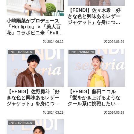
【FENDI】佐々木希「好
きな色と興味あるレザー
小嶋陽菜がプロデュース
ジャケット」を身につけ
「Her lip to」 × 「美人百
【ファッション詳報】
花」コラボビニ傘「Full
Of Love Umbrella」を販
2024.06.12
2024.03.29
売
ENTERTAINMENT
ENTERTAINMENT
【FENDI】佐野勇斗「好
【FENDI】藤田ニコル
きな色と興味あるレザー
「髪をかき上げるような
ジャケット」を身につけ
クール系に挑戦したい」
【ファッション詳報】
【ファッション詳報】
2024.03.29
2024.03.29
ENTERTAINMENT