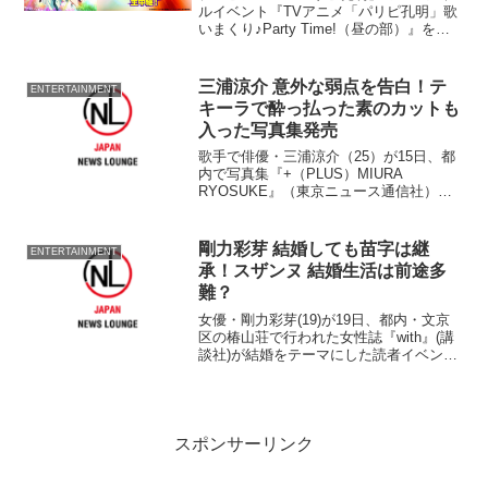
ルイベント『TVアニメ「パリピ孔明」歌
いまくり♪Party Time!（昼の部）』を幕
張国際研修センター シンポジウムホール
からアニマックスで独占生中継する。9月
4日（日）15：25から話題沸騰の楽曲満
三浦涼介 意外な弱点を告白！テ
ENTERTAINMENT
載...
キーラで酔っ払った素のカットも
入った写真集発売
歌手で俳優・三浦涼介（25）が15日、都
内で写真集『+（PLUS）MIURA
RYOSUKE』（東京ニュース通信社）発
売記念イベントを開催し、500人が集結し
た。 特撮ドラマ『仮面ライダーOOO』
のアンク役でブレークし、今年7月にはア
剛力彩芽 結婚しても苗字は継
ENTERTAINMENT
ーティ...
承！スザンヌ 結婚生活は前途多
難？
女優・剛力彩芽(19)が19日、都内・文京
区の椿山荘で行われた女性誌『with』(講
談社)が結婚をテーマにした読者イベント
『第4回ウエディング塾(キャンプ)』に、
タレント・スザンヌ(25)らとともにウェデ
ィングドレス姿で出席した。 20代の...
スポンサーリンク