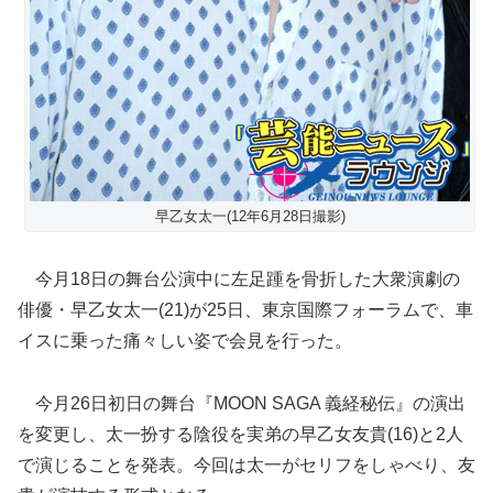
早乙女太一(12年6月28日撮影)
今月18日の舞台公演中に左足踵を骨折した大衆演劇の
俳優・早乙女太一(21)が25日、東京国際フォーラムで、車
イスに乗った痛々しい姿で会見を行った。
今月26日初日の舞台『MOON SAGA 義経秘伝』の演出
を変更し、太一扮する陰役を実弟の早乙女友貴(16)と2人
で演じることを発表。今回は太一がセリフをしゃべり、
友