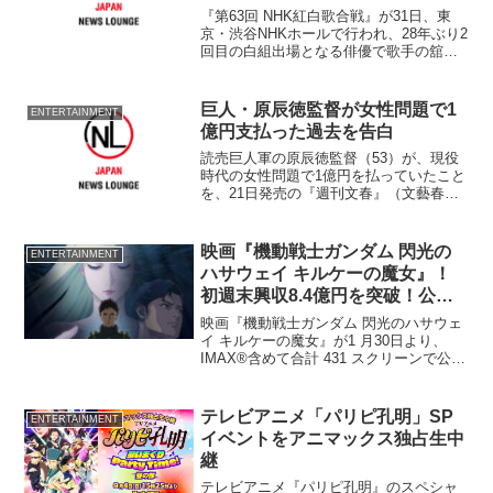
『第63回 NHK紅白歌合戦』が31日、東
京・渋谷NHKホールで行われ、28年ぶり2
回目の白組出場となる俳優で歌手の舘ひ
ろし（62）が登場した。 自身が所属す
る石原プロモーションの創始者・石原裕
次郎さんの没後25年にあたる今年、裕次
巨人・原辰徳監督が女性問題で1
ENTERTAINMENT
郎さんの...
億円支払った過去を告白
読売巨人軍の原辰徳監督（53）が、現役
時代の女性問題で1億円を払っていたこと
を、21日発売の『週刊文春』（文藝春
秋）が報じた。 同誌では、「原監督が
元暴力団員に1億円払っていた」との見出
しで掲載し、原監督側が反社会的勢力に
映画『機動戦士ガンダム 閃光の
ENTERTAINMENT
利益供与をしたと
ハサウェイ キルケーの魔女』！
初週末興収8.4億円を突破！公開
記念PVとモビルスーツ解禁
映画『機動戦士ガンダム 閃光のハサウェ
イ キルケーの魔女』が1 月30日より、
IMAX®含めて合計 431 スクリーンで公開
された。初週の週末興収は第 1 章『機動
戦士ガンダム 閃光のハサウェイ』比
162%となる8.4億円を突破する好調な滑
テレビアニメ「パリピ孔明」SP
ENTERTAINMENT
り出しとなっている。
イベントをアニマックス独占生中
継
テレビアニメ『パリピ孔明』のスペシャ