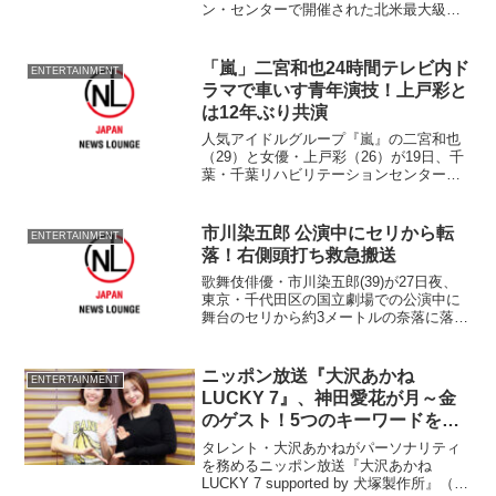
ン・センターで開催された北米最大級の
アニメイベント『Anime Expo 2012』に
公式ゲストとして招待された、音楽プロ
デューサーで作詞・作曲家である梶浦由
「嵐」二宮和也24時間テレビ内ド
ENTERTAINMENT
記の...
ラマで車いす青年演技！上戸彩と
は12年ぶり共演
人気アイドルグループ『嵐』の二宮和也
（29）と女優・上戸彩（26）が19日、千
葉・千葉リハビリテーションセンター
で、25、26日の両日に放送される『24時
間テレビ35 愛は地球を救う』（日本テレ
ビ系）内で放送されるスペシャルドラマ
市川染五郎 公演中にセリから転
ENTERTAINMENT
『車イスで...
落！右側頭打ち救急搬送
歌舞伎俳優・市川染五郎(39)が27日夜、
東京・千代田区の国立劇場での公演中に
舞台のセリから約3メートルの奈落に落下
し、救急車で都内の病院に搬送され
た。 事故が起きたのは午後6時すぎに開
演し、約40分後。染五郎がモダンな和装
ニッポン放送『大沢あかね
ENTERTAINMENT
姿で、舞台中央で...
LUCKY 7』、神田愛花が月～金
のゲスト！5つのキーワードを軸
に人生ストーリーに迫る5日間
タレント・大沢あかねがパーソナリティ
を務めるニッポン放送『大沢あかね
LUCKY 7 supported by 犬塚製作所』（毎