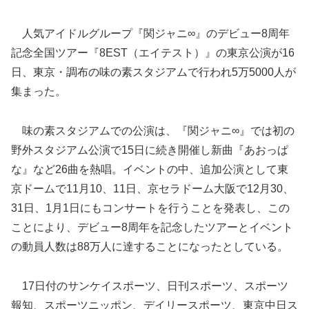
人気アイドルグループ『関ジャニ∞』のデビュー8周年
記念全国ツアー『8EST（エイテスト）』の東京公演が16
日、東京・調布の味の素スタジアムで行われ5万5000人が
集まった。
味の素スタジアムでの公演は、『関ジャニ∞』では初の
野外スタジアム公演で15日に続き開催し新曲『あおっぱ
な』など26曲を熱唱。イベントの中、追加公演として東
京ドームで11月10、11日、京セラドーム大阪で12月30、
31日、1月1日にもコンサートを行うことを発表し、この
ことにより
、デビュー8周年を記念したツアーとイベント
の動員人数は88万人に達することになったとしている。
17日付のサンケイスポーツ、日刊スポーツ、スポーツ
報知、スポーツニッポン、デイリースポーツ、東京中日ス