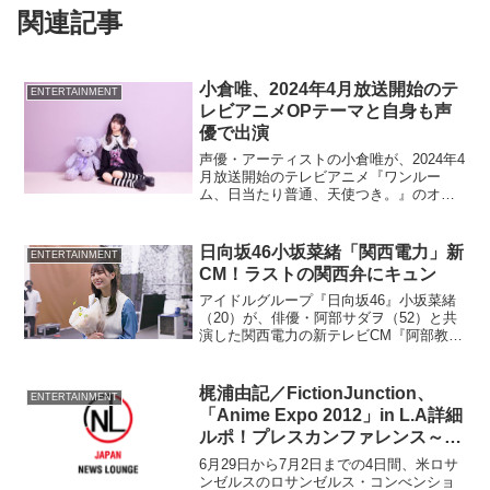
関連記事
小倉唯、2024年4月放送開始のテ
ENTERTAINMENT
レビアニメOPテーマと自身も声
優で出演
声優・アーティストの小倉唯が、2024年4
月放送開始のテレビアニメ『ワンルー
ム、日当たり普通、天使つき。』のオー
プニングテーマを担当する。
日向坂46小坂菜緒「関西電力」新
ENTERTAINMENT
CM！ラストの関西弁にキュン
アイドルグループ『日向坂46』小坂菜緒
（20）が、俳優・阿部サダヲ（52）と共
演した関西電力の新テレビCM『阿部教授
の冬支度』篇、『教授 冬の電力を考え
る』篇が、10月15日より関西エリア2府4
県（大阪府、京都府、兵庫県、和歌山
梶浦由記／FictionJunction、
ENTERTAINMENT
県、奈良県、...
「Anime Expo 2012」in L.A詳細
ルポ！プレスカンファレンス～サ
イン会
6月29日から7月2日までの4日間、米ロサ
ンゼルスのロサンゼルス・コンべンショ