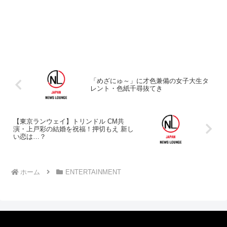
「めざにゅ～」に才色兼備の女子大生タ
レント・色紙千尋抜てき
【東京ランウェイ】トリンドル CM共
演・上戸彩の結婚を祝福！押切もえ 新し
い恋は…？
ホーム
ENTERTAINMENT