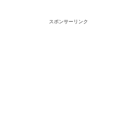
週月曜〜金曜 21時50分〜21時57分）で
は、5月4日〜5月8日のゲストとして、フ
リーアナウンサーの神田愛花をゲストに
迎える。
スポンサーリンク