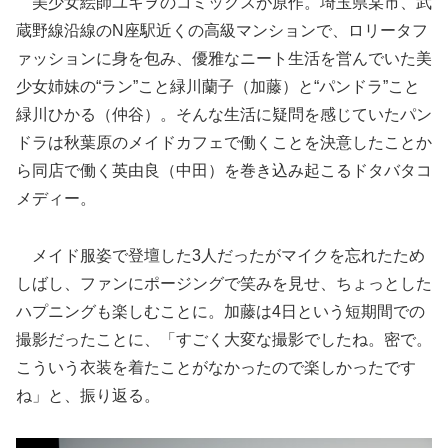
美少女絵師ユキヲのコミックスが原作。埼玉県某市、武
蔵野線沿線のN座駅近くの高級マンションで、ロリータフ
ァッションに身を包み、優雅なニート生活を営んでいた美
少女姉妹の“ラン”こと緑川蘭子（加藤）と“パンドラ”こと
緑川ひかる（仲谷）。そんな生活に疑問を感じていたパン
ドラは秋葉原のメイドカフェで働くことを決意したことか
ら同店で働く英由良（中田）を巻き込み起こる
ドタバタコ
メディー。
メイド服姿で登壇した3人だったがマイクを忘れたため
しばし、ファンにポージングで笑みを見せ、ちょっとした
ハプニングも楽しむことに。加藤は4日という短期間での
撮影だったことに、「すごく大変な撮影でしたね。密で。
こういう衣装を着たことがなかったので楽しかったです
ね」と、振り返る。