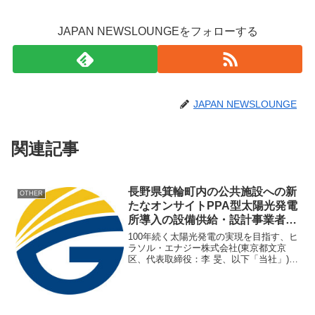
JAPAN NEWSLOUNGEをフォローする
JAPAN NEWSLOUNGE
関連記事
長野県箕輪町内の公共施設への新
OTHER
たなオンサイトPPA型太陽光発電
所導入の設備供給・設計事業者と
して選定
100年続く太陽光発電の実現を目指す、ヒ
ラソル・エナジー株式会社(東京都文京
区、代表取締役：李 旻、以下「当社」)
は、当社が参加した応募共同企業体
「82Link 箕輪町脱炭素プロジェクト」(以
下「当コンソーシアム」)の一員として、
「令和6年...