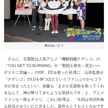
舞台あいさつ
さらに、主題歌は人気アニメ『機動戦艦ナデシコ』の
『YOU GET TO BURNING』や『聖闘士星矢～冥王ハー
デス十二宮編～』のOP、EDを歌った松澤に、山本監督が
『ナデシコ』のLDを持つほどというファンぶりからコラ
ボが決まったといい、加藤も「まさか主題歌を歌ってくれ
るなんて、神が降りてきたような気持ちです」と、アニメ
ファンな一面もチラリ。これに松澤は、「今回は作詞作曲
も担当させていただきました。原作もとてもコミカルです