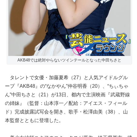
AKB48では絶対やらないツインテールとなった中田ちさと
タレントで女優・加藤夏希（27）と人気アイドルグル
ープ『AKB48』の“なかやん”仲谷明香（20）、“ちぃちゃ
ん”中田ちさと（21）が13日、都内で主演映画『武蔵野線
の姉妹』（監督：山本淳一／配給：アイエス・フィール
ド）完成披露試写会を開き、歌手・松澤由美（38）、山
本監督とともに登壇した。