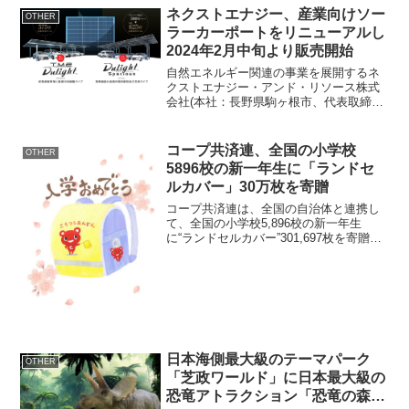
ネクストエナジー、産業向けソー
OTHER
ラーカーポートをリニューアルし
2024年2月中旬より販売開始
自然エネルギー関連の事業を展開するネ
クストエナジー・アンド・リソース株式
会社(本社：長野県駒ヶ根市、代表取締役
社長：伊藤 敦、以下「当社」)は、1月19
日に販売を開始したN型セルを用いた、高
出力タイプの両面発電太陽電池モジュー
コープ共済連、全国の小学校
OTHER
ル採用の2種類...
5896校の新一年生に「ランドセ
ルカバー」30万枚を寄贈
コープ共済連は、全国の自治体と連携し
て、全国の小学校5,896校の新一年生
に“ランドセルカバー”301,697枚を寄贈し
ました。また、本取組は2015年度から継
続しており、今年度で10年連続での贈呈
となります。ランドセルカバーで子ども
たちを...
日本海側最大級のテーマパーク
OTHER
「芝政ワールド」に日本最大級の
恐竜アトラクション「恐竜の森」