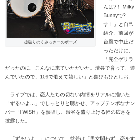
んは?！ Milky
Bunnyで?
す！」と自己
紹介。前回が
台風で中止だ
掟破りのくみっきーのポーズ
っただけに、
「完全ゲリラ
だったのに、こんなに来ていただいた。渋谷で育って、遊
んでいたので、109で歌えて嬉しい」と喜びもひとしお。
ライブでは、恋人たちの切ない内情をリアルに描いた
「ずるいよ…」でしっとりと聴かせ、アップテンポなナン
バー「I WISH」を熱唱し、渋谷を盛り上げる幅の広さを
披露した。
「ずるいよ…」について、益若は「男女問わず、恋をす