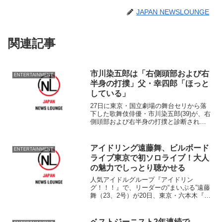
JAPAN NEWSLOUNGE
関連記事
市川染五郎は「右側頭部および右
ENTERTAINMENT
半身の打撲」父・幸四郎「ほっと
している」
27日に東京・国立劇場の舞台セリから落
下した歌舞伎俳優・市川染五郎(39)が、右
側頭部および右半身の打撲と診断された
ことが28日、わかった。 27日午後6時
37分頃に舞台セリから3メートル下に転落
した染五郎のケガの状況は、28日午前2時
アイドリング遠藤舞、ビルボード
ENTERTAINMENT
30...
ライブ東京で初ソロライブ！大人
の魅力でしっとり聴かせる
人気アイドルグループ『アイドリン
グ！！！』で、リーダーの“まいぷる”遠藤
舞（23、2号）が20日、東京・六本木『東
京ミッドタウン』ガーデンテラス4Fにあ
る『ビルボードライブ東京』で初のソロ
ライブ「『舞』＠BillboardTokyo」を行
ベストジーニスト2年連続で