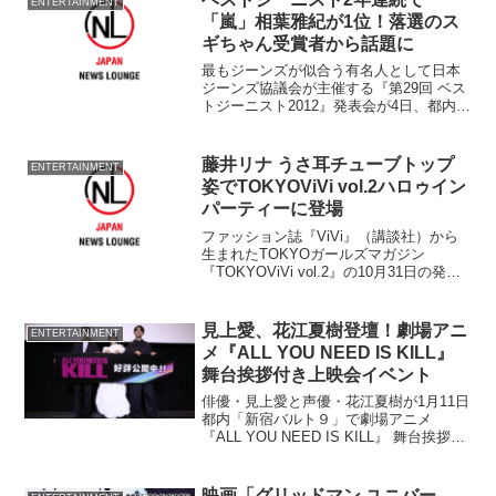
ENTERTAINMENT
っ...
「嵐」相葉雅紀が1位！落選のス
ギちゃん受賞者から話題に
最もジーンズが似合う有名人として日本
ジーンズ協議会が主催する『第29回 ベス
トジーニスト2012』発表会が4日、都内で
開催された。 一般選出男性部門1位は一
般投票で7125票を獲得した人気アイドル
グループ『嵐』の相葉雅紀（29）が2年連
藤井リナ うさ耳チューブトップ
ENTERTAINMENT
続で...
姿でTOKYOViVi vol.2ハロゥイン
パーティーに登場
ファッション誌『ViVi』（講談社）から
生まれたTOKYOガールズマガジン
『TOKYOViVi vol.2』の10月31日の発売
を記念して同月30日、都内で
『TOKYOViVi vol.2』ローンチパーティ
が開催された。 『TOKYOViV...
見上愛、花江夏樹登壇！劇場アニ
ENTERTAINMENT
メ『ALL YOU NEED IS KILL』
舞台挨拶付き上映会イベント
俳優・見上愛と声優・花江夏樹が1月11日
都内「新宿バルト９」で劇場アニメ
『ALL YOU NEED IS KILL』 舞台挨拶付
き上映会に秋本賢一郎監督とともに登壇
した。イベントでは本作の魅力や見どこ
ろや制作時のエピソードなど、ここでし
映画「グリッドマン ユニバー