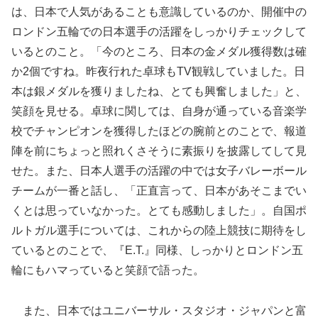
は、日本で人気があることも意識しているのか、開催中の
ロンドン五輪での日本選手の活躍をしっかりチェックして
いるとのこと。「今のところ、日本の金メダル獲得数は確
か2個ですね。昨夜行れた卓球もTV観戦していました。日
本は銀メダルを獲りましたね、とても興奮しました」と、
笑顔を見せる。卓球に関しては、自身が通っている音楽学
校でチャンピオンを獲得したほどの腕前とのことで、報道
陣を前にちょっと照れくさそうに素振りを披露してして見
せた。また、日本人選手の活躍の中では女子バレーボール
チームが一番と話し、「正直言って、日本があそこまでい
くとは思っていなかった。とても感動しました」。自国ポ
ルトガル選手については、これからの陸上競技に期待をし
ているとのことで、『E.T.』同様、しっかりとロンドン五
輪にもハマっていると笑顔で語った。
また、日本ではユニバーサル・スタジオ・ジャパンと富