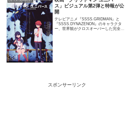
ENTERTAINMENT
か聞けない貴重なトークを繰り広げた。
ス」ビジュアル第2弾と特報が公
開
テレビアニメ『SSSS.GRIDMAN』と
『SSSS.DYNAZENON』のキャラクタ
ー、世界観がクロスオーバーした完全オ
リジナルの劇場アニメ『グリッドマン ユ
ニバース』（監督：雨宮哲／配給：東宝
映像事業部）が、2023年3月24日に全国
公...
スポンサーリンク