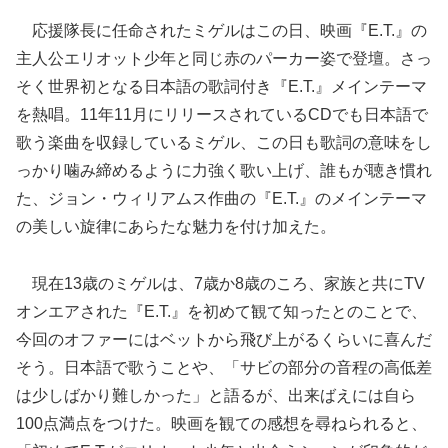
応援隊長に任命されたミゲルはこの日、映画『E.T.』の
主人公エリオット少年と同じ赤のパーカー姿で登壇。さっ
そく世界初となる日本語の歌詞付き『E.T.』メインテーマ
を熱唱。11年11月にリリースされているCDでも日本語で
歌う楽曲を収録しているミゲル、この日も歌詞の意味をし
っかり噛み締めるように力強く歌い上げ、誰もが聴き慣れ
た、ジョン・ウィリアムス作曲の『E.T.』のメインテーマ
の美しい旋律にあらたな魅力を付け加えた。
現在13歳のミゲルは、7歳か8歳のころ、家族と共にTV
オンエアされた『E.T.』を初めて観て知ったとのことで、
今回のオファーにはベットから飛び上がるくらいに喜んだ
そう。日本語で歌うことや、「サビの部分の音程の高低差
は少しばかり難しかった」と語るが、出来ばえには自ら
100点満点をつけた。映画を観ての感想を尋ねられると、