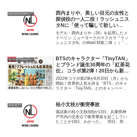
れ、ブロックムービー『ブロックタウ
ン』が上映された。 資源エネルギー庁
『ブロックタウン』製作委員会が製作。
西内まりや、美しい目元の女性と
ENTERTAINMENT
日本のエネルギー政策...
探偵役の一人二役！ラッシュニス
タNに「使って騙して欲しい
（笑）」
モデル・西内まりや（26）を起用したメ
イベリン ニューヨークのマスカラ『ラッ
シュニスタN』のWebCM第二弾（（「#
だませマスカラ 実は塗ってます！篇」
「#だませマスカラ 探偵も今⽇から
篇」））が1月17日より公開された。
BTSのキャラクター「TinyTAN」
ENTERTAINMENT
とブランド誕生30周年の「紅茶花
伝」 コラボ第2弾！20日から新テ
レビCMやTwitterキャンペーン
2022年コラボ第2弾が6月20日（月）から
開始！世界的人気を誇る「BTS」のキャ
ラクター「TinyTAN」とのキャンペー
ン！新テレビCMやTwitterキャンペーン、
「紅茶花伝」オリジナル「TinyTAN」コ
ラボアイテムプレゼントなど盛り...
桂小文枝が衝突事故
SOCIETY
落語家の桂小文枝(68)が13日、兵庫県神
戸市内の交差点で衝突事故を起こしてい
たことが19日、わかった。 同日、所属
の吉本興業が