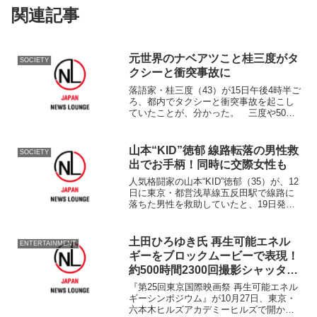
関連記事
元世界のナベアツこと桂三度がタ
SOCIETY
クシーと衝突事故に
落語家・桂三度（43）が15日午後4時半ご
ろ、都内でタクシーと衝突事故を起こし
ていたことが、分かった。 三度や50代
の男性タクシー運転手にけがはなかった
と
山本“KID”徳郁 線路転落の男性救
SOCIETY
出でお手柄！同時に交際女性も
人気格闘家の山本“KID”徳郁（35）が、12
日に東京・都営浅草線五反田駅で線路に
落ちた男性を救助していたと、19日発売
の『女性セブン』（小学館）が報じてい
る。 線路に落ちた男性は、額から血を
流し、動かなかったそうだが、そこに颯
土田ひろゆき氏 再生可能エネル
ENTERTAINMENT
爽とKIDが...
ギーをブロックムービーで表現！
約500時間2300回撮影シャッター
数
『第25回東京国際映画祭 再生可能エネル
ギーシンポジウム』が10月27日、東京・
六本木ヒルズアカデミーヒルズで開か