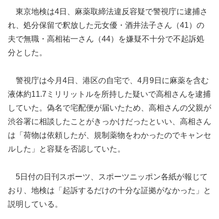
東京地検は4日、麻薬取締法違反容疑で警視庁に逮捕さ
れ、処分保留で釈放した元女優・酒井法子さん（41）の
夫で無職・高相祐一さん（44）を嫌疑不十分で不起訴処
分とした。
警視庁は今月4日、港区の自宅で、4月9日に麻薬を含む
液体約11.7ミリリットルを所持した疑いで高相さんを逮捕
していた。偽名で宅配便が届いたため、高相さんの父親が
渋谷署に相談したことがきっかけだったといい
、高相さん
は「荷物は依頼したが、規制薬物をわかったのでキャンセ
ルした」と容疑を否認していた。
5日付の日刊スポーツ、スポーツニッポン各紙が報じて
おり、地検は「起訴するだけの十分な証拠がなかった」と
説明している。