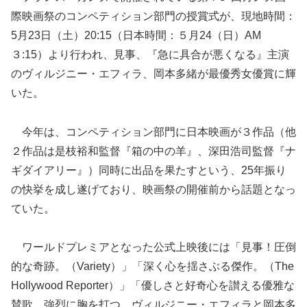
際映画祭のコンペティション部門の授賞式が、現地時間：
5月23日（土）20:15（日本時間：５月24（日）AM
３:15）より行われ、見事、『急に具合が悪くなる』主演
のヴィルジニー・エフィラ、岡本多緒が最優秀女優賞に輝
いた。
今年は、コンペティション部門に日本映画が３作品（他
２作品は是枝裕和監督『箱の中の羊』、深田浩司監督『ナ
ギダイアリー』）同時に出品を果たすという、25年振り
の快挙を成し遂げており、映画祭の開催前から話題となっ
ていた。
ワールドプレミアとなった公式上映後には「見事！圧倒
的な奇跡。（Variety）」「深く心を揺さぶる傑作。（The
Hollywood Reporter）」「優しさと好奇心を讃える優雅な
賛歌。強烈に胸を打つ。ヴィルジニー・エフィラと岡本多