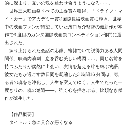
的に深まり、互いの魂を通わせ合うようになる⋯⋯。
世界三大映画祭すべての主要賞を獲得、『ドライブ・マ
イ・カー』でアカデミー賞®国際長編映画賞に輝き、世界
中の映画ファンが待望していた濱口竜介監督の最新作が本
作で3 度目のカンヌ国際映画祭コンペティション部門に選
出された。
練り上げられた会話の応酬、複雑でいて説得力ある人間
関係、映画内演劇、息を呑む美しい構図……。同じ名前を
持つふたりが偶然に出会い、友情を超える絆を結ぶ物語。
彼女たちが過ごす数日間を凝縮した3 時間16 分間は、観
る者の魂をも浄化し、人生を変えてゆく。人生でたった一
度きりの、魂の邂逅――。強く心を揺さぶる、比類なき傑
作が誕生した。
【作品概要】
タイトル：急に具合が悪くなる