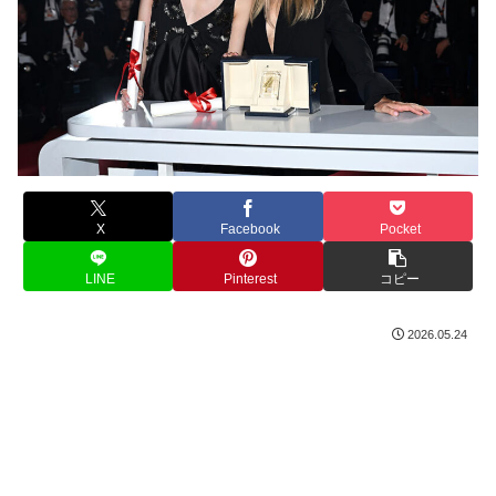
X
Facebook
Pocket
LINE
Pinterest
コピー
2026.05.24