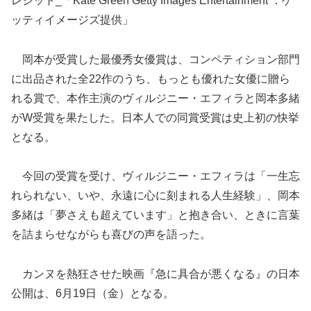
レジット_「Kate Green Getty Images Entertainment ：ゲ
ッティイメージズ提供」
岡本が受賞した最優秀女優賞は、コンペティション部門
に出品された全22作のうち、もっとも優れた女優に贈ら
れる賞で、本作主演のヴィルジニー・エフィラと岡本多緒
がW受賞を果たした。日本人での同賞受賞は史上初の快挙
となる。
今回の受賞を受け、ヴィルジニー・エフィラは「一生忘
れられない、いや、永遠に心に刻まれる人生経験」、岡本
多緒は「夢さえも超えています」と抱き合い、ときに言葉
を詰まらせながらも喜びの声を語った。
カンヌを熱狂させた映画『急に具合が悪くなる』の日本
公開は、6月19日（金）となる。