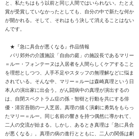
と、私たちはもう以前と同じ人間ではいられない。たとえ
賞が受賞していなかったとしても、自分の中で新たな何か
が開かれる。そして、それはもう決して消えることはない
んです。
★『急に具合が悪くなる』作品情報
パリ郊外の介護施設「⾃由の庭」の施設長であるマリー
＝ルー・フォンテーヌは⼊居者を⼈間らしくケアすること
を理想としつつ、人手不足やスタッフの無理解などに悩ま
されている。そんな中、マリー＝ルーは森崎真理という日
本人の演出家に出会う。がん闘病中の真理が演出するの
は、自閉スペクトラム症の孫・智樹と行動を共にする俳
優・清宮吾朗の一人芝居。真理の描く演劇に勇気をもらっ
たマリー＝ルー。同じ名前の響きを持つ偶然に導かれて、
二人の交流が始まる。しかし、あるとき真理は「急に具合
が悪くなる」。真理の病の進行とともに、二人の関係は劇