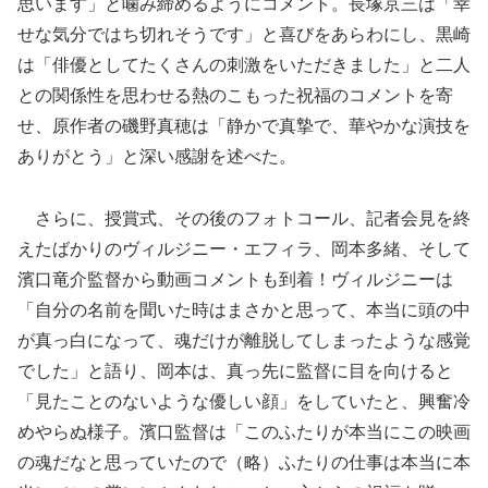
思います」と噛み締めるようにコメント。長塚京三は「幸
せな気分ではち切れそうです」と喜びをあらわにし、黒崎
は「俳優としてたくさんの刺激をいただきました」と二人
との関係性を思わせる熱のこもった祝福のコメントを寄
せ、原作者の磯野真穂は「静かで真摯で、華やかな演技を
ありがとう」と深い感謝を述べた。
さらに、授賞式、その後のフォトコール、記者会見を終
えたばかりのヴィルジニー・エフィラ、岡本多緒、そして
濱口竜介監督から動画コメントも到着！ヴィルジニーは
「自分の名前を聞いた時はまさかと思って、本当に頭の中
が真っ白になって、魂だけが離脱してしまったような感覚
でした」と語り、岡本は、真っ先に監督に目を向けると
「見たことのないような優しい顔」をしていたと、興奮冷
めやらぬ様子。濱口監督は「このふたりが本当にこの映画
の魂だなと思っていたので（略）ふたりの仕事は本当に本