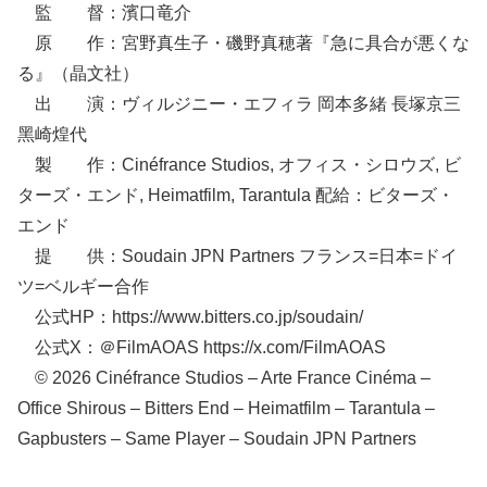
監 督：濱⼝⻯介
原 作：宮野真⽣⼦・磯野真穂著『急に具合が悪くな
る』（晶⽂社）
出 演：ヴィルジニー・エフィラ 岡本多緒 ⻑塚京三
⿊崎煌代
製 作：Cinéfrance Studios, オフィス・シロウズ, ビ
ターズ・エンド, Heimatfilm, Tarantula 配給：ビターズ・
エンド
提 供：Soudain JPN Partners フランス=⽇本=ドイ
ツ=ベルギー合作
公式HP：https://www.bitters.co.jp/soudain/
公式X：＠FilmAOAS https://x.com/FilmAOAS
© 2026 Cinéfrance Studios – Arte France Cinéma –
Office Shirous – Bitters End – Heimatfilm – Tarantula –
Gapbusters – Same Player – Soudain JPN Partners