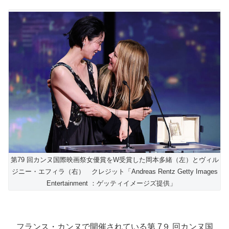
第79 回カンヌ国際映画祭⼥優賞をW受賞した岡本多緒（左）とヴィル
ジニー・エフィラ（右） クレジット「Andreas Rentz Getty Images
Entertainment ：ゲッティイメージズ提供」
フランス・カンヌで開催されている第 7９ 回カンヌ国