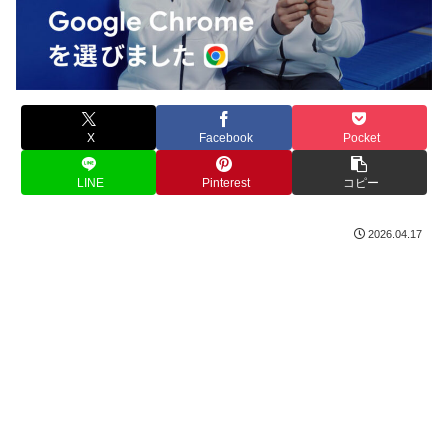
X
Facebook
Pocket
LINE
Pinterest
コピー
2026.04.17