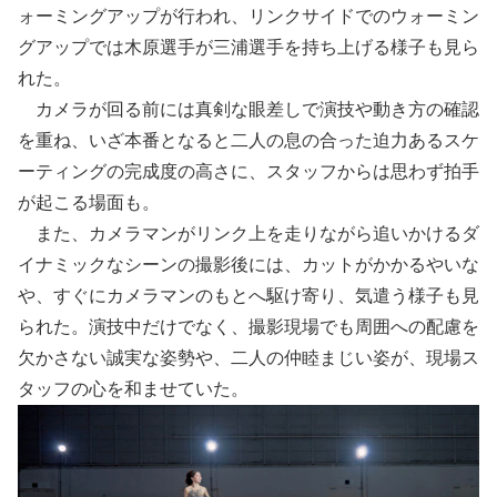
ォーミングアップが行われ、リンクサイドでのウォーミン
グアップでは木原選手が三浦選手を持ち上げる様子も見ら
れた。
カメラが回る前には真剣な眼差しで演技や動き方の確認
を重ね、いざ本番となると二人の息の合った迫力あるスケ
ーティングの完成度の高さに、スタッフからは思わず拍手
が起こる場面も。
また、カメラマンがリンク上を走りながら追いかけるダ
イナミックなシーンの撮影後には、カットがかかるやいな
や、すぐにカメラマンのもとへ駆け寄り、気遣う様子も見
られた。演技中だけでなく、撮影現場でも周囲への配慮を
欠かさない誠実な姿勢や、二人の仲睦まじい姿が、現場ス
タッフの心を和ませていた。