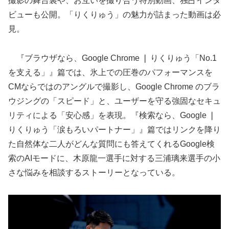
撮影の舞台裏や、お互いを撮り合う特別動画、独占インタ
ビューも公開。「りくりゅう」の魅力が詰まった動画は必
見。
『ブラウザなら、Google Chrome ❘ りくりゅう「No.1
を支える」』篇では、氷上での圧巻のパフォーマンスを
CMならではのアングルで撮影し、Google Chrome のブラ
ウジングの「スピード」と、ユーザーを守る強固なセキュ
リティによる「安心感」を表現。『検索なら、Google ❘
りくりゅう「涙もろいパートナー」』篇ではリンクを降り
た自然体な二人がどんな質問にも答えてくれるGoogle検
索のAIモードに、木原龍一選手に対する三浦璃来選手の小
さな悩みを相談するストーリーとなっている。