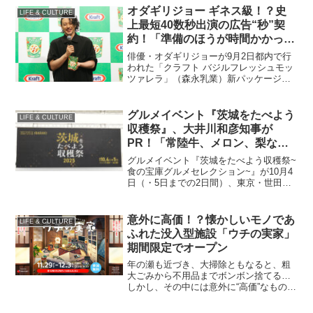
オダギリジョー ギネス級！？史
LIFE & CULTURE
上最短40数秒出演の広告“秒”契
約！「準備のほうが時間かかって
る」吹き出し笑い
俳優・オダギリジョーが9月2日都内で行
われた「クラフト バジルフレッシュモッ
ツァレラ」（森永乳業）新パッケージ発
表会に出席した。「秒速イタリアン」と
いうタグラインを広げるため、「秒」を
強調したイベントに、オダギリジョーさ
グルメイベント『茨城をたべよう
LIFE & CULTURE
んもたびたび噴き出すほど。
収穫祭』、大井川和彦知事が
PR！「常陸牛、メロン、梨など
ブランド化も…」
グルメイベント『茨城をたべよう収穫祭~
食の宝庫グルメセレクション~』が10月4
日（・5日までの2日間）、東京・世田谷
区「駒沢オリンピック公園【中央広
場】」で行われた。ミシュラン等の掲載
店や、茨城県民が愛する「地元最強グル
意外に高価！？懐かしいモノであ
LIFE & CULTURE
メ」など総勢 70 を超える茨城…
ふれた没入型施設「ウチの実家」
期間限定でオープン
年の瀬も近づき、大掃除ともなると、粗
大ごみから不用品までボンボン捨てる…
しかし、その中には意外に“高価”なもの
も。そんな自宅や実家にある不要品の価
値を可視化した没入型施設「ウチの実