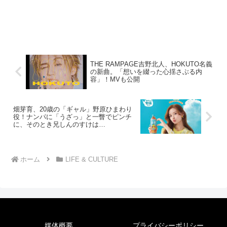
THE RAMPAGE吉野北人、HOKUTO名義
の新曲。「想いを綴った心揺さぶる内
容」！MVも公開
畑芽育、20歳の「ギャル」野原ひまわり
役！ナンパに「うざっ」と一瞥でピンチ
に、そのとき兄しんのすけは…
ホーム
LIFE & CULTURE
媒体概要
プライバシーポリシー