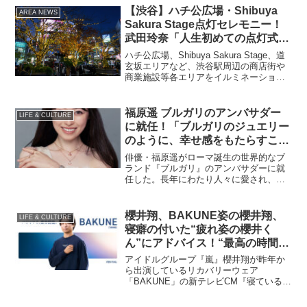
【渋谷】ハチ公広場・Shibuya
AREA NEWS
Sakura Stage点灯セレモニー！
武田玲奈「人生初めての点灯式で
とてもワクワクします！」
ハチ公広場、Shibuya Sakura Stage、道
玄坂エリアなど、渋谷駅周辺の商店街や
商業施設等各エリアをイルミネーション
で繋ぐ｢SHIBUYA WINTER
ILLUMINATION 2023-2024
COLLECTIONS｣が1...
福原遥 ブルガリのアンバサダー
LIFE & CULTURE
に就任！「ブルガリのジュエリー
のように、幸せ感をもたらすこと
のできる、内なる魅力をたずさ
俳優・福原遥がローマ誕生の世界的なブ
え…」
ランド『ブルガリ』のアンバサダーに就
任した。長年にわたり人々に愛され、春
に芽吹く花々のように美しく開花した福
原が、新たにブルガリ ファミリーの一員
としてブルガリのアンバサダーたちと名
櫻井翔、BAKUNE姿の櫻井翔、
LIFE & CULTURE
を連ねることになった。
寝癖の付いた“疲れ姿の櫻井く
ん”にアドバイス！“最高の時間の
有効活用”は…
アイドルグループ『嵐』櫻井翔が昨年か
ら出演しているリカバリーウェア
「BAKUNE」の新テレビCM『寝ている時
間を有効に』篇（30秒、15秒）が10月2
日よりオンエア開始される。