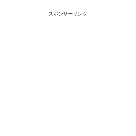
家」が11月29日から12月3日の5日間限定
で、原宿にオープ...
スポンサーリンク