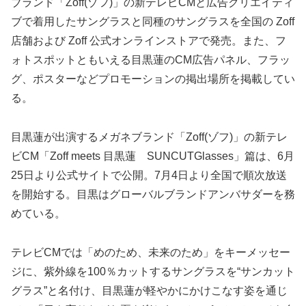
ブランド「Zoff(ゾフ)」の新テレビCMと広告クリエイティ
ブで着用したサングラスと同種のサングラスを全国の Zoff
店舗および Zoff 公式オンラインストアで発売。また、フ
ォトスポットともいえる目黒蓮のCM広告パネル、フラッ
グ、ポスターなどプロモーションの掲出場所を掲載してい
る。
目黒蓮が出演するメガネブランド「Zoff(ゾフ)」の新テレ
ビCM「Zoff meets 目黒蓮 SUNCUTGlasses」篇は、6月
25日より公式サイトで公開。7月4日より全国で順次放送
を開始する。目黒はグローバルブランドアンバサダーを務
めている。
テレビCMでは「めのため、未来のため」をキーメッセー
ジに、紫外線を100％カットするサングラスを“サンカット
グラス”と名付け、目黒蓮が軽やかにかけこなす姿を通じ