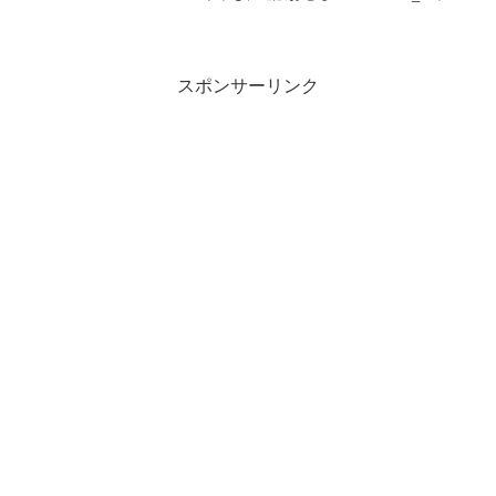
中おせち二段重」（冷凍二段重）を発売
する。和・洋・中の料理が1つのお重に詰
まったバラエティ豊かな内容となってい
る。
スポンサーリンク