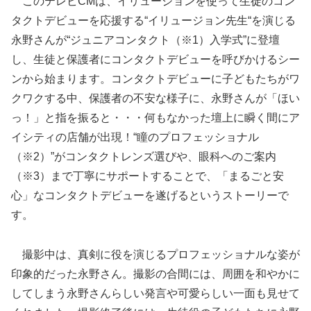
このテレビCMは、イリュージョンを使って生徒のコン
タクトデビューを応援する“イリュージョン先生“を演じる
永野さんが“ジュニアコンタクト（※1）入学式”に登壇
し、生徒と保護者にコンタクトデビューを呼びかけるシー
ンから始まります。コンタクトデビューに子どもたちがワ
クワクする中、保護者の不安な様子に、永野さんが「ほい
っ！」と指を振ると・・・何もなかった壇上に瞬く間にア
イシティの店舗が出現！“瞳のプロフェッショナル
（※2）”がコンタクトレンズ選びや、眼科へのご案内
（※3）まで丁寧にサポートすることで、「まるごと安
心」なコンタクトデビューを遂げるというストーリーで
す。
撮影中は、真剣に役を演じるプロフェッショナルな姿が
印象的だった永野さん。撮影の合間には、周囲を和やかに
してしまう永野さんらしい発言や可愛らしい一面も見せて