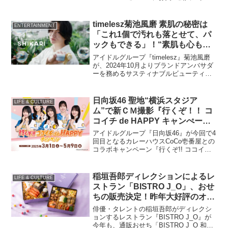
シャイン池崎とともに出演する新CM「ぶ
っとび集合」篇が8月19日よりオンエアさ
れる。
timelesz菊池風磨 素肌の秘密は
ENTERTAINMENT
「これ1個で汚れも落とせて、パ
ックもできる」！“素肌も心も躍
った”瞬間は…
アイドルグループ『timelesz』菊池風磨
が、2024年10月よりブランドアンバサダ
ーを務めるサスティナブルビューティー
ブランド「SHIKARI」の新テレビ
CM「躍れ、素肌。」篇（15秒/30秒）が
11月20日より公開。
日向坂46 聖地“横浜スタジア
LIFE & CULTURE
ム”で新ＣＭ撮影『行くぞ！！ コ
コイチ de HAPPY キャンぺー
ン』第1弾
アイドルグループ『日向坂46』が今回で4
回目となるカレーハウスCoCo壱番屋との
コラボキャンペーン『行くぞ!! ココイチ
de HAPPYキャンぺーン』が3月1日から5
月9日まで開催される。
稲垣吾郎ディレクションによるレ
LIFE & CULTURE
ストラン「BISTRO J_O」、おせ
ちの販売決定！昨年大好評のオリ
ジナルレシピも…
俳優・タレントの稲垣吾郎がディレクシ
ョンするレストラン『BISTRO J_O』が
今年も、通販おせち「BISTRO J_O 和洋