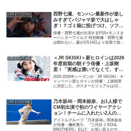
西野七瀬、モンハン最新作が楽し
LIFE & CULTURE
みすぎてパジャマ姿で大はしゃ
ぎ！？ゴミ箱に投げつけ、ソファ
ーにダイブ…
俳優・西野七瀬が出演するPS5×モンスタ
ーハンターワイルズ 特別映像「西野七瀬
は眠れない」篇が2月14日より全国で放映
開始される。「リアルに私もいちハンタ
ー」と自認する西野の「モンハン愛」に
あふれたコンテンツ！CM、インタビュ
＜JR SKISKI＞新ヒロインは2026
LIFE & CULTURE
ー、あの人と対談も…。
年度前期の朝ドラ俳優・上坂樹
里！「実感は湧いてなくて、すご
くフワフワした気持ちで…」
2025-2026年シーズンの「JR SKISKI」キ
ャンペーン新ヒロインが俳優・上坂樹里
に決定した。ポスタービジュアルは12月
15日より、上坂が出演する新CM「今だけ
は青い冬。」準備篇は同日より公開さ
れ、18日より放映される。
乃木坂46・岡本姫奈、お1人様で
LIFE & CULTURE
CM初出演で初のワイヤーアクシ
ョン！チームに入れたい2人の乃
木坂の先輩は…
アイドルグループ『乃木坂46』岡本姫奈
が俳優・磯村勇斗、『三代目 J SOUL
BROTHERS』ELLY、お笑い芸人のサン