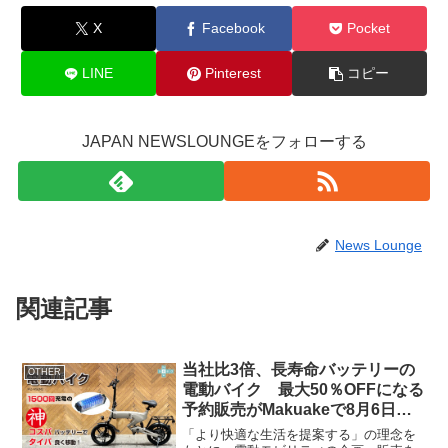
X
Facebook
Pocket
LINE
Pinterest
コピー
JAPAN NEWSLOUNGEをフォローする
News Lounge
関連記事
当社比3倍、長寿命バッテリーの
OTHER
電動バイク 最大50％OFFになる
予約販売がMakuakeで8月6日開
始
「より快適な生活を提案する」の理念を