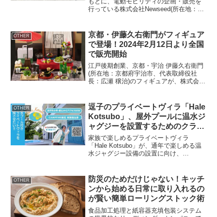
もとに、電動モビリティの企画・販売を
行っている株式会社Newseed(所在地：東
京都多摩市、代表：佐々木 寛暁)は、新商
品である電動バイク(特定小型原動機付自
転車)の予約販売受付を、応援購入サイト
京都・伊藤久右衛門がフィギュア
OTHER
「Mak...
で登場！2024年2月12日より全国
で販売開始
江戸後期創業、京都・宇治 伊藤久右衛門
(所在地：京都府宇治市、代表取締役社
長：広瀬 穣治)のフィギュアが、株式会社
リーメント(所在地：東京都千代田区、代
表取締役社長：大竹 廣和)より、全国の玩
具・雑貨店、キャラクターショップ等に
逗子のプライベートヴィラ「Hale
OTHER
て、2024...
Kotsubo」、屋外プールに温水ジ
ャグジーを設置するためのクラウ
ドファンディングを開始
家族で楽しめるプライベートヴィラ
「Hale Kotsubo」が、通年で楽しめる温
水ジャグジー設備の設置に向け、
CAMPFIREでクラウドファンディングに
挑戦しています。ヴィラの概要施設名：
Hale Kotsubo所在地：神奈川県逗子市小
防災のためだけじゃない！キッチ
OTHER
坪6...
ンから始める日常に取り入れるの
が賢い簡単ローリングストック術
食品加工処理と紙容器充填包装システム