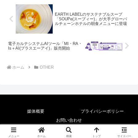
EARTH LABELのサステナブルスープ
「SOUPe(スープィー)」が大手グローバ
ルチェーンホテルの朝食メニューに登場
電子カルテシステムAIツール「MI・RA・
Is＋AI(プラスエーアイ)」販売開始
ホーム
OTHER
媒体概要
プライバシーポリシー
お問い合わせ
© 2025 News Lounge.
メニュー
ホーム
検索
トップ
サイドバー