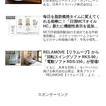
の世界的なリーディング・カンパニーで
ある、日本テトラパック株式会社は、料
理研究家で防災士の島本美由紀先生にご
協力いただき、家庭によくある食料品と
ローリングストックを日常に取り入れる
毎日を脂肪燃焼タイムに変えてく
OTHER
のに便利なロングライフ紙...
れる相棒に！「日清MCTオイル
HC」新たに機能性表示を追加し
発売 ～「BMIが高めの方の日常
MCT(中鎖脂肪酸油)の主成分である中鎖
活動時の脂肪の燃焼を高める」～
脂肪酸は、ココナッツやパームフルーツ
などのヤシ科植物の種子、牛乳や母乳に
も含まれている成分です。古くからMCT
は病院食などに活用され、近年では健康
機能に着目した一般生活者向けの商品や
RELAMOVE【リラムーブ】から
OTHER
飲食店でのメニュー...
「回転スイングソファ RKS-90」
「電動ソファ RDS-150」が登場!
「ともに、未来を切拓く」をパーパスに
掲げる株式会社山善は、家具ブランド
「RELAMOVE【リラムーブ】」より、
「回転スイングソファ RKS-90」「電動
ソファ RDS-150」を新発売いたします。
リラムーブ、電動式の「回転スイングソ
ファ R...
スポンサーリンク