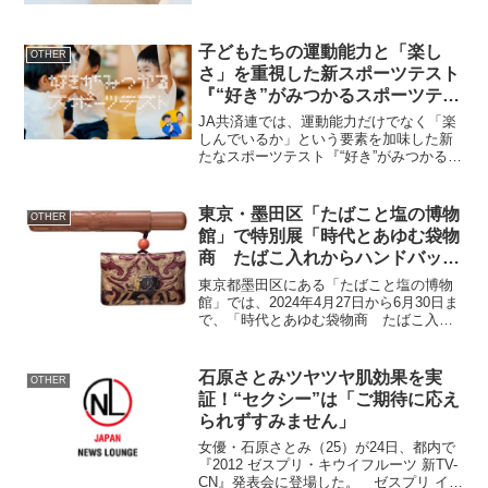
ダ フイエマウンテン」を10月25日(金)よ
り販売しております。この度来年の干支
「巳」にちなんだ「みのりの珈琲」を
子どもたちの運動能力と「楽し
OTHER
2024年1...
さ」を重視した新スポーツテスト
『“好き”がみつかるスポーツテス
ト』、特設Webサイト公開
JA共済連では、運動能力だけでなく「楽
しんでいるか」という要素を加味した新
たなスポーツテスト『“好き”がみつかるス
ポーツテスト』の特設Webサイトを12月
26日に公開しました。イベント概要開設
日：2023年12月26日URL：主催：JA共
東京・墨田区「たばこと塩の博物
OTHER
済...
館」で特別展「時代とあゆむ袋物
商 たばこ入れからハンドバッグ
まで」開催
東京都墨田区にある「たばこと塩の博物
館」では、2024年4月27日から6月30日ま
で、「時代とあゆむ袋物商 たばこ入れ
からハンドバッグまで」と題した特別展
を開催します。この展覧会は、江戸から
昭和初期にかけての袋物の歴史とその技
石原さとみツヤツヤ肌効果を実
OTHER
術の進化、社会...
証！“セクシー”は「ご期待に応え
られずすみません」
女優・石原さとみ（25）が24日、都内で
『2012 ゼスプリ・キウイフルーツ 新TV-
CN』発表会に登場した。 ゼスプリ イン