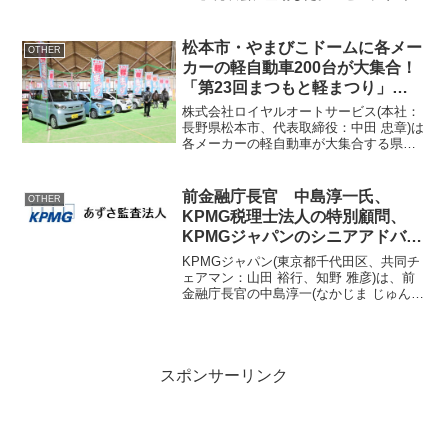
ターナショナル ジャパン株式会社が、い
きいきと明るく、キュートな笑顔で元気
を届けてくれるというイメージから、石
松本市・やまびこドームに各メー
OTHER
原を...
カーの軽自動車200台が大集合！
「第23回まつもと軽まつり」
4/13(土)・14(日)開催
株式会社ロイヤルオートサービス(本社：
長野県松本市、代表取締役：中田 忠章)は
各メーカーの軽自動車が大集合する県内
最大級の軽自動車の祭典「SBCくらしフ
ェア 第23回まつもと軽まつり」を2024年
4月13日(土)・14日(日)の2日間、信州...
前金融庁長官 中島淳一氏、
OTHER
KPMG税理士法人の特別顧問、
KPMGジャパンのシニアアドバイ
ザーに就任
KPMGジャパン(東京都千代田区、共同チ
ェアマン：山田 裕行、知野 雅彦)は、前
金融庁長官の中島淳一(なかじま じゅんい
ち)氏が、2024年3月1日よりKPMG税理士
法人の特別顧問、ならびにKPMGジャパ
ンのシニアアドバイザーに就任したこ
と...
スポンサーリンク