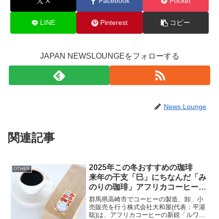
X
Facebook
Pocket
LINE
Pinterest
コピー
JAPAN NEWSLOUNGEをフォローする
News Lounge
関連記事
2025年この冬おすすめの珈琲
OTHER
来年の干支「巳」にちなんだ「み
のりの珈琲」アフリカコーヒーの
新鋭「ルワンダ フイエマウンテ
群馬県高崎市でコーヒーの製造、卸、小
ン」
売販売を行う株式会社大和屋(代表：平湯
聡)は、アフリカコーヒーの新鋭「ルワン