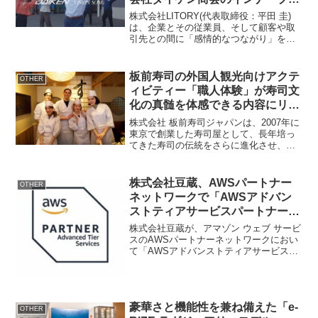
ンディングを強化
株式会社LITORY(代表取締役：平田 圭)
は、企業とその従業員、そして顧客や取
引先との間に「感情的なつながり」を生
み出す新サービス「VISION SONG」の提
供を開始しました。VISION SONGは、企
業のビジョン、ミッション、バリュ...
板前寿司の外国人観光向けアクテ
OTHER
ィビティー「職人体験」が寿司文
化の真髄を体感できる内容にリニ
ューアル！
株式会社 板前寿司ジャパンは、2007年に
東京で創業した寿司屋として、長年培っ
てきた寿司の伝統をさらに進化させ、
「寿司職人体験」をテーマにした「東京
SUSHI Making - Tour」を刷新いたしま
す。今回のリニューアルでは、よくあ
株式会社豆蔵、AWSパートナー
OTHER
る...
ネットワークで「AWSアドバン
ストティアサービスパートナー」
に昇格
株式会社豆蔵が、アマゾン ウェブ サービ
スのAWSパートナーネットワークにおい
て「AWSアドバンストティアサービスパ
ートナー」に昇格しました。株式会社豆
蔵 概要所在地： 東京都新宿区西新宿2-1-
1 新宿三井ビルディング34階設立：
200...
豪華さと機能性を兼ね備えた「e-
OTHER