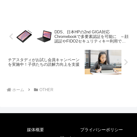
DDS、日本HPの2nd GIGA対応
Chromebookで多要素認証を可能に ～顔
認証やFIDO2セキュリティキー利用で教
育DXを支援～
チアスタディがお試し会員キャンペーン
を実施中！子供たちの読解力向上を支援
ホーム
OTHER
媒体概要
プライバシーポリシー