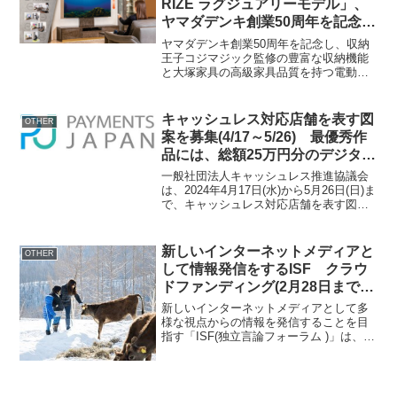
RIZE ラグジュアリーモデル」、
ヤマダデンキ創業50周年を記念し
て発売
ヤマダデンキ創業50周年を記念し、収納
王子コジマジック監修の豊富な収納機能
と大塚家具の高級家具品質を持つ電動昇
降テレビスタンド「e-RIZE／イーライズ
ラグジュアリーモデル」が誕生します。
製品概要名前： e-RIZE／イーライズ ラ
キャッシュレス対応店舗を表す図
OTHER
グジュ...
案を募集(4/17～5/26) 最優秀作
品には、総額25万円分のデジタル
ギフトを贈呈
一般社団法人キャッシュレス推進協議会
は、2024年4月17日(水)から5月26日(日)ま
で、キャッシュレス対応店舗を表す図案
を募集いたします。最優秀作品には、キ
ャッシュレス決済サービスやデジタルギ
フトをセットで、総額25万円分を贈呈い
新しいインターネットメディアと
OTHER
たしま...
して情報発信をするISF クラウ
ドファンディング(2月28日まで)
と市民記者募集を実施中
新しいインターネットメディアとして多
様な視点からの情報を発信することを目
指す「ISF(独立言論フォーラム )」は、
ISFの情報発信の量と質を維持するだけで
なく、新しい企画である「市民記者」シ
ステム導入などをさらに向上させるた
め、資金調達のク...