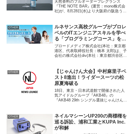
天然香料のフルオーダーフレグランス
『THE NOTE BAR』(運営：mono株式会
社)が、8月28日(水)より大阪府の阪急うめ
だ本店にてポップアップショップを開催
いたします。The Cool Dream■オーガニ
ックコスメ原料の輸入販売店...
ルネサンス高校グループがプロレ
OTHER
ベルのITエンジニアスキルを学べ
る「プログラミングコース」を開
始 ～株式会社divは「テックキ
ブロードメディア株式会社(本社：東京都
ャンプ高等学院」を2024年6月に
港区、代表取締役社長：橋本 太郎)は、子
会社の株式会社div(本社：東京都渋谷区、
開設～
代表取締役社長：石原 圭)が2024年6月に
開設予定の、プロレベルのITエンジニア
のスキルを身につける高校生向けエンジ
【じゃんけん大会】中村麻里子ベ
OTHER
ニ...
スト8進出！ライダースーツの松
原夏海破る
18日、東京・日本武道館で開催された人
気アイドルグループ『AKB48』の
『AKB48 29th シングル選抜じゃんけん大
会』ベスト16戦で“こまり”中村麻里子
（18、チーム4）と“なっつみぃ”松原夏海
（22、チームA）が対戦し、こまりがベ
ネイルマシーンUP200の商標権を
OTHER
ス...
巡る訴訟、浦和工業とKUPA Inc.
が和解