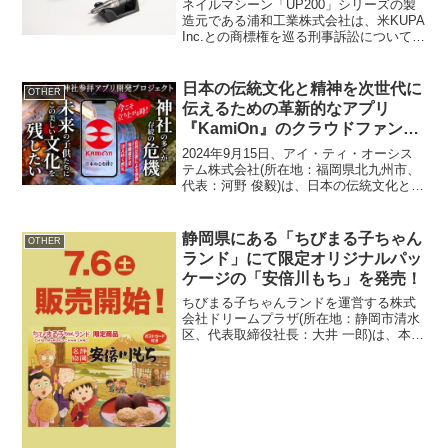
ネイルマシーン「UP200」シリーズの製
造元である浦和工業株式会社は、米KUPA
Inc.との商標権を巡る刑事訴訟について和
解が成立したことを発表しました。商標
権に関する訴訟の詳細ネイルマシーン
「UP200」の製造元、浦和工業(以下、
日本の伝統文化と精神を次世代に
OTHER
「UR...
伝えるための革新的なアプリ
『KamiOn』のクラウドファンデ
ィングを開始
2024年9月15日、アイ・ティ・オーシス
テム株式会社(所在地：福岡県北九州市、
代表：河野 俊毅)は、日本の伝統文化と精
神を次世代に伝えるための革新的なアプ
リ『KamiOn』の開発資金を調達するクラ
ウドファンディングを開始します。
静岡県にある「ちびまる子ちゃん
OTHER
『Kami...
ランド」にて限定オリジナルパッ
ケージの「安倍川もち」を発売！
ちびまる子ちゃんランドを運営する株式
会社ドリームプラザ(所在地：静岡市清水
区、代表取締役社長：大井 一郎)は、本館
「SEA-side」3階にある「ちびまる子ち
ゃんランド」にて、限定オリジナルパッ
ケージの安倍川もちを発売しました。
【新発売】ち...