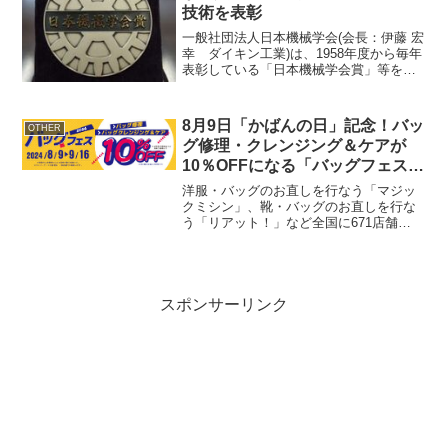
技術を表彰
一般社団法人日本機械学会(会長：伊藤 宏
幸 ダイキン工業)は、1958年度から毎年
表彰している「日本機械学会賞」等を決
定いたしました。これからの日本の機械
工学を担う技術者・研究者、並びに日本
の機械工学に関する最先端の研究・技
8月9日「かばんの日」記念！バッ
OTHER
術、及びそれらを...
グ修理・クレンジング＆ケアが
10％OFFになる「バッグフェス」
を9月16日まで開催
洋服・バッグのお直しを行なう「マジッ
クミシン」、靴・バッグのお直しを行な
う「リアット！」など全国に671店舗
(2024年2月末現在)を展開する、イオング
ループのリフォームスタジオ株式会社(以
下当社、本社：千葉県千葉市美浜区、代
表取締役社長：...
スポンサーリンク