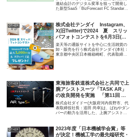
連結会計のデジタル変革を狙って開発し
た新型SaaS「BizForecast FC Standard
Edition」をリリースします。概要詳細：
「BizForecast FC Standard Editi...
株式会社テンダイ Instagram、
OTHER
X(旧Twitter)で2024 夏 スリッ
パフォトコンテストを6月3日(月)
からスタート！
楽天等の通販サイトを中心に生活雑貨の
卸・販売を行う株式会社テンダイ(本社：
東京都中央区日本橋箱崎町、代表取締役
社長：本間 淑浩)は、これから暑くなる夏
のシーズンに合わせ、6月3日(月)～7月7
日(日)23:59まで、『2024 夏 スリッ
パ...
東海旅客鉄道株式会社と共同で上
OTHER
腕アシストスーツ「TASK AR」
の改良開発を実施 「第11回 東
京 労働安全衛生展」にて展示
株式会社ダイドー(大阪府河内長野市、代
表取締役社長：追田 尚幸)は、ばねやダン
パーの動力を活用した、上腕アシストス
ーツTASK ARを更にブラッシュアップす
るため、東海旅客鉄道株式会社と共同開
発を行い、最新モデル『TASK AR Type
2023年度「日本機械学会賞」等
OTHER
...
が決定！機械工学の最先端研究・