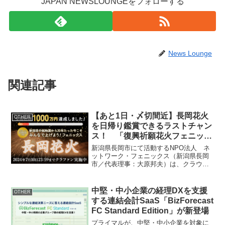
JAPAN NEWSLOUNGEをフォローする
News Lounge
関連記事
【あと1日・〆切間近】長岡花火
OTHER
を日帰り鑑賞できるラストチャン
ス！ 「復興祈願花火フェニック
ス」支援総額1000万円を達成～
新潟県長岡市にて活動するNPO法人 ネ
20周年の節目に能登への願いも込
ットワーク・フェニックス（新潟県長岡
市／代表理事：大原邦夫）は、クラウド
めたクラウドファンディング7月
ファンディングを通じて「復興祈願花火
10日終了～
フェニックス 2024」の協賛金を募るプロ
ジェクトで支援総額1000万円を達成しま
中堅・中小企業の経理DXを支援
OTHER
した。目標で...
する連結会計SaaS「BizForecast
FC Standard Edition」が新登場
プライマルが、中堅・中小企業を対象に