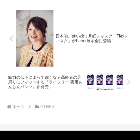
日本初、使い捨て月経ディスク「Flexデ
ィスク」がFem+展示会に登場！
筋力の低下によって細くなる高齢者の足
周りにフィットする『ライフリー 夜用あ
んしんパンツ』新発売
ホーム
OTHER