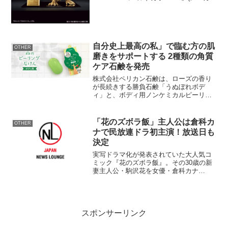
希望小売価格14,000円(税10％込／送料無
料))を、一番くじONLINE、バンダイナム
コグルー...
自分史上最高の私」で臨む方の肌
OTHER
磨きをサポートする 2種類の角質
ケア石鹸を発売
株式会社ペリカン石鹸は、ローズの香り
が長続きする勝負石鹸「うぬぼれボデ
ィ」と、ボディ用ノンケミカルピーリン
グ石鹸「森のピーリング石けん」を2024
年4月1日より発売いたしました。綺麗な
お肌で「もっと自分磨きしたい！」方の
「花のズボラ飯」主人公は倉科カ
OTHER
肌磨きをサポートしま...
ナで民放連ドラ初主演！放送日も
決定
実写ドラマ化が発表されていた大人気コ
ミック『花のズボラ飯』。その30歳の新
妻主人公・駒沢花を女優・倉科カナ
（24）が演じることが、分かった。 宝
島社『このマンガがすごい！2012年版 オ
ンナ編』で堂々の第1位を獲得し、第2巻
までの累計で50...
スポンサーリンク