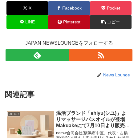
X
Facebook
Pocket
LINE
Pinterest
コピー
JAPAN NEWSLOUNGEをフォローする
News Lounge
関連記事
温活ブランド「shiyu(シユ)」よ
OTHER
りマッサージバスオイルが登場
Makuakeにて7月10日より販売開
始
narow合同会社(横浜市中区、代表：古橋
奈保子)は日本古来の素材を生かした温活