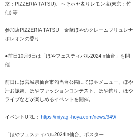
京：PIZZERIA TATSU)、へそホヤ炙りレモン塩(東京：竹
仙) 等
参加店PIZZERIA TATSU 金華ほやのクレームブリュレナ
ポレオンの香り
●前日10月6日は「ほやフェスティバル2024in仙台」を開
催
前日には宮城県仙台市勾当台公園にてほやメニュー、ほや
汁お振舞、ほやファッションコンテスト、ほや釣り、ほや
ライブなどが楽しめるイベントを開催。
イベントURL：
https://miyagi-hoya.com/news/349/
「ほやフェスティバル2024in仙台」ポスター