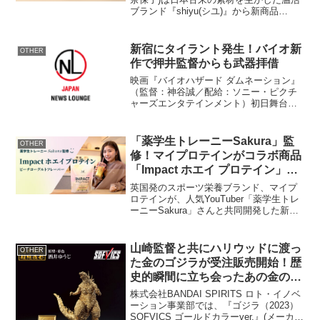
ブランド『shiyu(シユ)』から新商品
「shiyu マッサージバスオイル」のロー
ンチを発表。2024年7月10日より
Makuakeにてプロジェクトを開始いた...
新宿にタイラント発生！バイオ新
OTHER
作で押井監督からも武器拝借
映画『バイオハザード ダムネーション』
（監督：神谷誠／配給：ソニー・ピクチ
ャーズエンタテインメント）初日舞台あ
いさつが27日、東京・新宿ピカデリーで
開かれ株式会社カプコンの小林裕幸プロ
デューサー（40）、脚本を担当した菅正
「薬学生トレーニーSakura」監
OTHER
太郎氏（39）、神...
修！マイプロテインがコラボ商品
「Impact ホエイ プロテイン」ピ
ーチヨーグルトフレーバーを数量
英国発のスポーツ栄養ブランド、マイプ
限定発売
ロテインが、人気YouTuber「薬学生トレ
ーニーSakura」さんと共同開発した新フ
レーバー「Impact ホエイ プロテイン」ピ
ーチヨーグルトフレーバーを数量限定で
発売しています。薬学生トレーニーSa...
山崎監督と共にハリウッドに渡っ
OTHER
た金のゴジラが受注販売開始！歴
史的瞬間に立ち会ったあの金のゴ
ジラがついに酒井ゆうじ氏により
株式会社BANDAI SPIRITS ロト・イノベ
完全再現！
ーション事業部では、『ゴジラ（2023）
SOFVICS ゴールドカラーver.』(メーカー