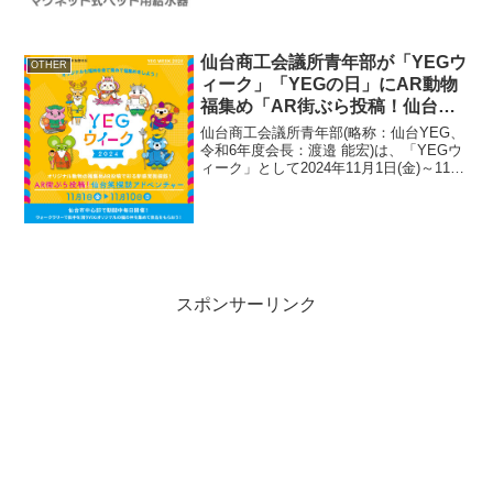
グネット式ポンプにより汚れない清潔な
給水、2...
仙台商工会議所青年部が「YEGウ
OTHER
ィーク」「YEGの日」にAR動物
福集め「AR街ぶら投稿！仙台笑
探訪アドベンチャー」とペットと
仙台商工会議所青年部(略称：仙台YEG、
楽しむ「仙台YEGアニマルライフ
令和6年度会長：渡邉 能宏)は、「YEGウ
ィーク」として2024年11月1日(金)～11月
フェスタ」を11月開催！
10日(日)に「AR街ぶら投稿！仙台笑探訪
アドベンチャー」、2024年11月10日(日)
の「YEGの日」にはペ...
スポンサーリンク