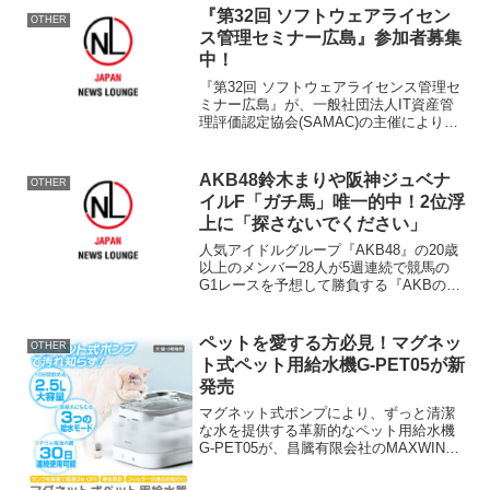
客体験を向上させるために設計されてお
『第32回 ソフトウェアライセン
OTHER
り、特に設備...
ス管理セミナー広島』参加者募集
中！
『第32回 ソフトウェアライセンス管理セ
ミナー広島』が、一般社団法人IT資産管
理評価認定協会(SAMAC)の主催により、
2024年11月29日に開催されます。概要開
催日時：2024年11月29日(金) 10時～17時
40分会場：ホテルエスプ...
AKB48鈴木まりや阪神ジュベナ
OTHER
イルF「ガチ馬」唯一的中！2位浮
上に「探さないでください」
人気アイドルグループ『AKB48』の20歳
以上のメンバー28人が5週連続で競馬の
G1レースを予想して勝負する『AKBのガ
チ馬2 リベンジ』の第3戦・阪神ジュベナ
イルFが9日、行われ、“まりやんぬ”鈴木
まりや（21、SNH48）がメンバーで唯...
ペットを愛する方必見！マグネッ
OTHER
ト式ペット用給水機G-PET05が新
発売
マグネット式ポンプにより、ずっと清潔
な水を提供する革新的なペット用給水機
G-PET05が、昌騰有限会社のMAXWINか
ら新登場しました。概要製品名：マグネ
ット式ペット用給水機G-PET05特長：マ