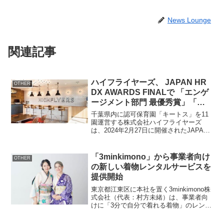
News Lounge
関連記事
ハイフライヤーズ、 JAPAN HR
OTHER
DX AWARDS FINALで 「エンゲ
ージメント部門 最優秀賞」「採
用部門 優秀賞」を受賞
千葉県内に認可保育園「キートス」を11
園運営する株式会社ハイフライヤーズ
は、2024年2月27日に開催されたJAPAN
HR DX AWARDS FINALにおいてハイフ
ライヤーズの取り組みが評価され、「エ
ンゲージメント部門にて最優秀賞」「...
「3minkimono」から事業者向け
OTHER
の新しい着物レンタルサービスを
提供開始
東京都江東区に本社を置く3minkimono株
式会社（代表：村方未緒）は、事業者向
けに「3分で自分で着れる着物」のレンタ
ルサービスを新たに開始しました。この
サービスは、宿泊施設や観光施設での顧