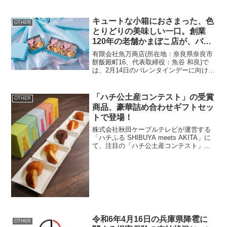
キュートな小箱におさまった、色
OTHER
とりどりの美味しい一口。創業
120年の老舗かまぼこ店が、バレ
ンタイン限定さつま揚げギフトを
有限会社魚万商店(所在地：奈良県奈良市
販売！
餅飯殿町16、代表取締役：魚谷 和良)で
は、2月14日のバレンタインデーに向け
て、同店の人気商品「トリュフチョコみ
たいなさつま揚げ」のバレンタイン特別
仕様ギフトセットを、インターネット通
「ハチ公土産コンテスト」の受賞
OTHER
販限定で1月5日...
商品、豪華詰め合わせギフトセッ
トで登場！
株式会社秋田ケーブルテレビが運営する
「ハチふる SHIBUYA meets AKITA」に
て、注目の「ハチ公土産コンテスト」受
賞商品の詰め合わせギフトセットが2023
年12月25日に発売されます。イベント概
要イベント名： ハチ公土産コンテス...
令和6年4月16日の兵庫県降雹に
OTHER