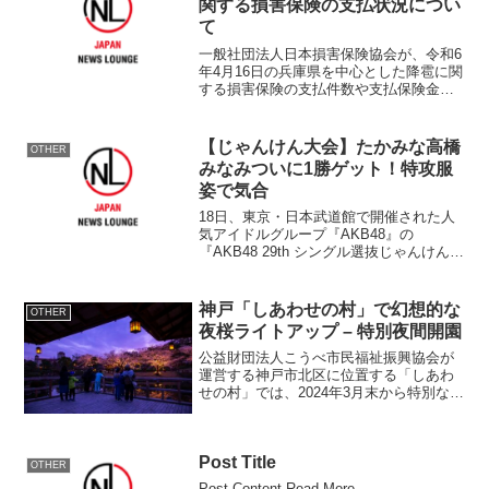
関する損害保険の支払状況につい
て
一般社団法人日本損害保険協会が、令和6
年4月16日の兵庫県を中心とした降雹に関
する損害保険の支払件数や支払保険金等
を公開しました。概要発生日：2024年4月
16日現状集計日：2024年5月31日●事故受
付件数：122,152件 ・車両保険：...
【じゃんけん大会】たかみな高橋
OTHER
みなみついに1勝ゲット！特攻服
姿で気合
18日、東京・日本武道館で開催された人
気アイドルグループ『AKB48』の
『AKB48 29th シングル選抜じゃんけん大
会』Hブロック2回戦で“たなみん”田名部
生来（19、チームK）“たかみな”高橋みな
み（21、チームAキャプテン）が対戦し...
神戸「しあわせの村」で幻想的な
OTHER
夜桜ライトアップ – 特別夜間開園
公益財団法人こうべ市民福祉振興協会が
運営する神戸市北区に位置する「しあわ
せの村」では、2024年3月末から特別な夜
間開園を実施し、水面に映る美しい桜の
ライトアップをお楽しみいただけます。
イベント概要開催期間: 2024年3月29日(金
Post Title
曜)か...
OTHER
Post Content Read More