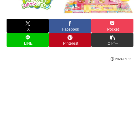
X
Facebook
Pocket
LINE
Pinterest
コピー
2024.09.11