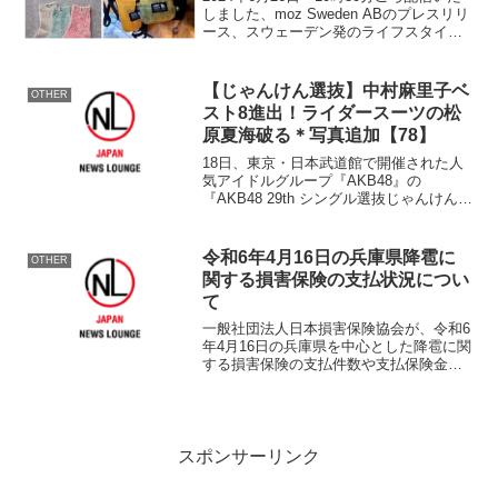
ヌン」が新登場！
しました、moz Sweden ABのプレスリリ
ース、スウェーデン発のライフスタイル
ブランド「moz Sweden」からNEWコン
セプトライン「モズ・スコーゲンス コー
ヌン」が新登場！防虫加工技...
【じゃんけん選抜】中村麻里子ベ
OTHER
スト8進出！ライダースーツの松
原夏海破る＊写真追加【78】
18日、東京・日本武道館で開催された人
気アイドルグループ『AKB48』の
『AKB48 29th シングル選抜じゃんけん大
会』ベスト16戦で“こまり”中村麻里子
（18、チーム4）と“なっつみぃ”松原夏海
（22、チームA）が対戦し、こまりがベ
令和6年4月16日の兵庫県降雹に
OTHER
ス...
関する損害保険の支払状況につい
て
一般社団法人日本損害保険協会が、令和6
年4月16日の兵庫県を中心とした降雹に関
する損害保険の支払件数や支払保険金等
を公開しました。概要発生日：2024年4月
16日現状集計日：2024年5月31日●事故受
付件数：122,152件 ・車両保険：...
スポンサーリンク