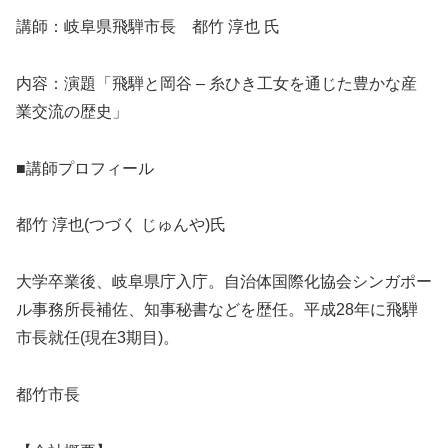
講師：岐阜県飛騨市長 都竹 淳也 氏
内容：演題「飛騨と岡谷 – 糸ひき工女を通じた豊かな産
業交流の歴史」
■講師プロフィール
都竹 淳也(つづく じゅんや)氏
大学卒業後、岐阜県庁入庁。自治体国際化協会シンガポー
ル事務所長補佐、知事秘書などを歴任。平成28年に飛騨
市長就任(現在3期目)。
都竹市長