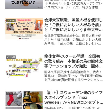
日(木)から15日(金)に恵比寿ガーデンプレ
イス内のショールームで、特別な体験イ
ベント「睡眠Week」を開催します。この
イベントでは、爆売れマットレスの特性
を生かした生卵チャレンジなど、ユニ
会津天宝醸造、国産大根を使用し
OTHER
ー...
た「ご飯においしい大根みそ漬」
と「ご飯においしいうま辛大根」
を3月に発売!
会津天宝醸造株式会社は、国産大根を使
用した「蔵元の味 ご飯においしい大根
みそ漬」「蔵元の味 ご飯においしいう
ま辛大根」を2024年3月に発売いたしまし
た。これを記念して、抽選で5名様に上記
2商品をプレゼントするキャンペーンを開
龍体文字-スクール開講 全国初
OTHER
催します。会津...
の取り組み 本格派の為の龍体文
字ワークショップが始動 龍体文
字普及推進協議会が企画運営する
龍体文字普及推進協議会(徳島市、代表：
龍体文字-スクールが全国でいよ
観凰)は、資格制度であり登録商標の龍体
文字advisor(R)が開催するワークショップ
いよ10月16日～スタート
部門を一新、かつコース選択可能になる
ことをお知らせします。※全国初＝当団
体調べ 龍体文字業界初龍体文字-スクー
【訂正】スウェーデン発のライフ
OTHER
ル■龍...
スタイルブランド「moz
Sweden」からNEWコンセプトラ
イン「モズ・スコーゲンス コー
2024年6月26日 10時30分ごろ配信いた