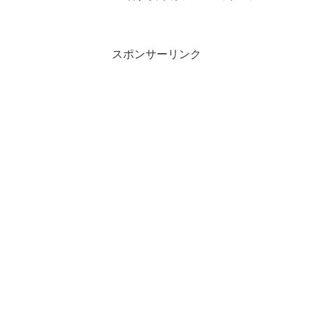
「Cawaii Bread & Coffee(カワイイブレッ
ド＆コーヒー)」は、クラウドファンディ
ングサイト「CAMPFIRE」で...
スポンサーリンク