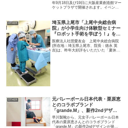
年9月18日及び19日に大阪産業創造館マー
ケットプラザで開催されます。イベント
詳細イベント名：タイペットフード&製品
商談会日時：2024年9月18日(水)14:00～
16:45、9月19日(木)10:...
埼玉県上尾市「上尾中央総合病
OTHER
院」が小学生向け体験型セミナー
『ロボット手術を学ぼう！』を8
月3日(土)に開催
医療法人社団愛友会 上尾中央総合病院
(所在地：埼玉県上尾市、院長：徳永 英
吉)は、昨年大好評をいただいた「夏休み
キッズセミナー・ロボット手術を学ぼ
う！」を2024年8月3日(土)に開催しま
す。県内の小学生を対象に、「実際の手
術室で手術支援ロ...
元バレーボール日本代表・栗原恵
OTHER
とのコラボブランド
「grande.M」、新作2ndデザイ
ンを発表
早川製靴から、元女子バレーボール日本
代表の栗原恵さんとのコラボブランド
「grande.M」の新作2ndデザインが発表