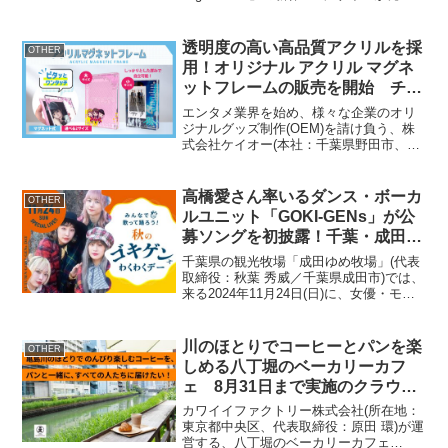
となります。概要商品名：grande.M 2nd
デザイン発表日：2024年10月9日商品
URL： URL：販売形態：受注販売...
透明度の高い高品質アクリルを採
OTHER
用！オリジナル アクリル マグネ
ットフレームの販売を開始 チェ
キやポストカードなどのディスプ
エンタメ業界を始め、様々な企業のオリ
レイにおすすめ
ジナルグッズ制作(OEM)を請け負う、株
式会社ケイオー(本社：千葉県野田市、代
表取締役社長：忍田 達平)が、厚みのある
高品質なオリジナル アクリル マグネット
フレームの販売を開始いたしました。当
高橋愛さん率いるダンス・ボーカ
OTHER
社は、デザ...
ルユニット「GOKI-GENs」が公
募ソングを初披露！千葉・成田ゆ
め牧場で11月24日開催 『秋の
千葉県の観光牧場「成田ゆめ牧場」(代表
ゴキゲンズわくわくデー』
取締役：秋葉 秀威／千葉県成田市)では、
来る2024年11月24日(日)に、女優・モデ
ルの高橋愛さん率いるダンス・ボーカル
ユニット「GOKI-GENs」ほか計4組のラ
イブ・パフォーマンスを中心としたイ
川のほとりでコーヒーとパンを楽
OTHER
ベ...
しめる八丁堀のベーカリーカフ
ェ 8月31日まで実施のクラウド
ファンディングで目標金額92％を
カワイイファクトリー株式会社(所在地：
達成
東京都中央区、代表取締役：原田 環)が運
営する、八丁堀のベーカリーカフェ