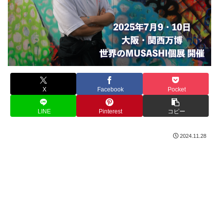
X
Facebook
Pocket
LINE
Pinterest
コピー
2024.11.28