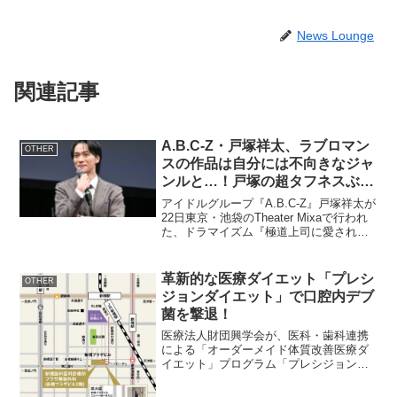
News Lounge
関連記事
A.B.C-Z・戸塚祥太、ラブロマン
OTHER
スの作品は自分には不向きなジャ
ンルと…！戸塚の超タフネスぶり
にクレームが！？
アイドルグループ『A.B.C-Z』戸塚祥太が
22日東京・池袋のTheater Mixaで行われ
た、ドラマイズム『極道上司に愛された
ら』１話先行上映会&トークイベントに、
俳優・紺野彩夏、男性アイドルグループ
『KEY TO LIT』中村嶺亜とともに登壇し
革新的な医療ダイエット「プレシ
OTHER
た。
ジョンダイエット」で口腔内デブ
菌を撃退！
医療法人財団興学会が、医科・歯科連携
による「オーダーメイド体質改善医療ダ
イエット」プログラム「プレシジョンダ
イエット」を提供開始します。過酷な運
動や厳しい食事制限なしで、楽しく痩せ