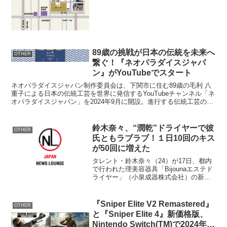
ることを可能にします。プレシジョンダ
イエットの特徴とメリット...
89歳の挑戦が日本の伝統を未来へ
OTHER
繋ぐ！『ネオパラダイスジャパ
ン』がYouTubeでスタート
ネオパラダイスジャパン制作委員会は、下関市に住む89歳の毛利 八
重子による日本の伝統工芸を世界に発信するYouTubeチャンネル「ネ
オパラダイスジャパン」を2024年9月に開設。進行する伝統工芸の後
継者不足や技術消滅の危機に対し、毛利は自身...
鈴木奈々、“潤乾”ドライヤーで彼
OTHER
氏ともラブラブ！１日10回のキス
が50回に増えた
タレント・鈴木奈々（24）が17日、都内
で行われた理美容器具「Bijounaエステド
ライヤー」（小泉成器株式会社）の新製
品発表会に登場し、「髪が潤って、彼氏
との関係も潤った」と、大はしゃぎし
た。 “私を癒して美しくする、可愛いエ
『Sniper Elite V2 Remastered』
OTHER
ステシリーズ...
と『Sniper Elite 4』新価格版、
Nintendo Switch(TM)で2024年