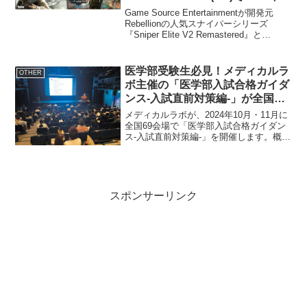
12月12日発売
Game Source Entertainmentが開発元
Rebellionの人気スナイパーシリーズ
『Sniper Elite V2 Remastered』と
『Sniper Elite 4』の新価格版をNintendo
Switch(TM)...
医学部受験生必見！メディカルラ
OTHER
ボ主催の「医学部入試合格ガイダ
ンス-入試直前対策編-」が全国で
開催
メディカルラボが、2024年10月・11月に
全国69会場で「医学部入試合格ガイダン
ス-入試直前対策編-」を開催します。概要
イベント名：医学部入試合格ガイダンス-
入試直前対策編-開催日時：2024年10月・
11月（詳細な日時はウェブサイトをご...
スポンサーリンク