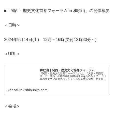
■「関西・歴史文化首都フォーラム in 和歌山」の開催概要
＜日時＞
2024年9月14日(土) 13時～16時(受付12時30分～)
＜URL＞
和歌山｜関西・歴史文化首都フォーラム
『関西・歴史文化首都フォーラム』は、『大阪・関西万
博』の「関西」の存在感と国際的地位を高める上で、「日
本の歴史文化首都のポテンシャルを有する関西」の未来志
向の物語化と万博事業との融合を積極的に情報発信しま
す。
kansai-rekishibunka.com
＜会場＞