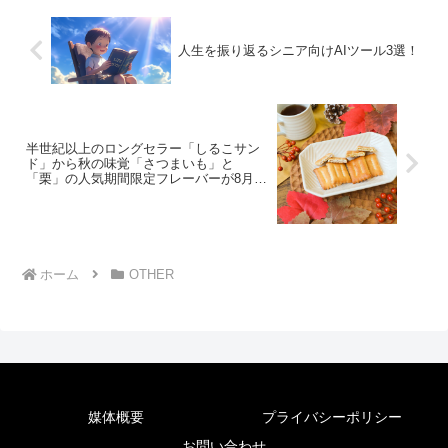
人生を振り返るシニア向けAIツール3選！
半世紀以上のロングセラー「しるこサン
ド」から秋の味覚「さつまいも」と
「栗」の人気期間限定フレーバーが8月26
日発売
ホーム
OTHER
媒体概要
プライバシーポリシー
お問い合わせ