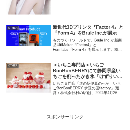
す。「ビーグローボリュー...
新世代3Dプリンタ『Factor 4』と
OTHER
『Form 4』をBrule Inc.が展示
ものづくりワールドで、Brule Inc.が新商
品UltiMaker『Factor4』と
Formlabs『Form 4』を展示します。概要
イベント名：ものづくり ワールド 次世
代3Dプリンタ展URL：出展企業：Brule
Inc.出展情報...
＜いちご専門店＞いちご
OTHER
BonBonBERRYにて静岡県産い
ちごを削ったかき氷「けずりいち
ごおり」が販売開始！カフェ限定
いちご専門店「道の駅伊豆のへそ いち
新作かき氷も登場
ごBonBonBERRY 伊豆の国factory」(運
営：株式会社村の駅)は、2024年4月26日
(金)から静岡県産いちごを削って仕上げた
かき氷「けずりいちごおり」の発売をス
タートします。さらに6月1日(...
スポンサーリンク