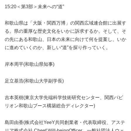
15:20＜第3部＞未来への“道”
和歌山県は「大阪・関西万博」の関西広域連合館に出展す
る。県の重厚な歴史文化をいかに訴求するか。そして、そ
の先にある和歌山、日本の未来に向けて何を提案し、いか
に進めていくのか、新しい“道”を探り作っていく。
岸本周平(和歌山県知事)
足立基浩(和歌山大学副学長)
吉本英樹(東京大学先端科学技術研究センター、関西パビ
リオン和歌山ブース構築総合ディレクター)
島田由香(株式会社YeeY共同創業者・代表取締役、アステ
リア株式会社 Cheef Will-beingOfficer、一般社団法人ウェ