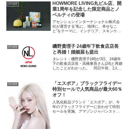
HOWMORE LIVING丸ビル店、開
OTHER
業1周年を記念した限定商品とノ
ベルティの登場
アセンションインターナショナル株式会
社が運営する“私に、地球に、幸せなこ
と”をテーマに、インテリア、スキンケ
ア、ベビー＆キッズを中心としたアイテ
ムを展開するライフスタイルショップ、
『HOWMORE LIVING』は、HOWMORE
磯野貴理子 24歳年下飲食店店長
OTHER
LIVI...
と再婚！婚姻届も提出
タレント・磯野貴理子(48)が3日、24歳年
下の飲食店店長・高橋東吾さん(24)と再婚
したことがわかった。 同日午前、2人揃
って都内の区役所に婚姻届を提出。磯野
は09年11月、夫だった担当マネージャー
(当時)の浮気を『行列のできる法律相談
「エスポア」ブラックフライデー
OTHER
所...
特別セールで人気商品が最大60％
オフ！
人気化粧品ブランド「エスポア」が、今
年のブラックフライデーに合わせて特別
セールを実施、アマゾンジャパンストア
で最大60％オフの価格で購入可能と発表
しました。主な特売商品特別セールで
は、様々な商品が割引価格で提供されま