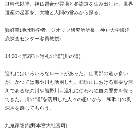
良時代以降、神仏習合が霊場と参詣道を生み出した。世界
遺産の起源を、大地と人間の営みから探る。
巽好幸(地球科学者、ジオリブ研究所所長、神戸大学海洋
底探査センター客員教授)
14:00＜第2部＞巡礼の“道”(川の道)
巡礼にはいろいろなルートがあった。山間部の道が多い
が、かつては海や川も活用した。和歌山における重要な河
川である紀の川や熊野川も巡礼に使われ独自の歴史を保っ
てきた。川の“道”を活用した人々の想いから、和歌山の奥
深さを感じてもらう。
九鬼家隆(熊野本宮大社宮司)