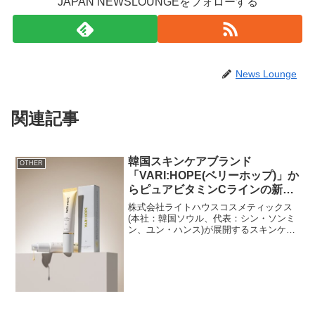
JAPAN NEWSLOUNGEをフォローする
News Lounge
関連記事
韓国スキンケアブランド
OTHER
「VARI:HOPE(ベリーホップ)」か
らピュアビタミンCラインの新商
品発売！ローンチ記念でQoo10メ
株式会社ライトハウスコスメティックス
ガポ期間に1＋1キャンペーン開催
(本社：韓国ソウル、代表：シン・ソンミ
ン、ユン・ハンス)が展開するスキンケア
ブランド「VARI:HOPE(ベリーホップ)」
は、ピュアビタミンCのラインアップ拡大
のため、7月1日(月)から開催される
Qoo1...