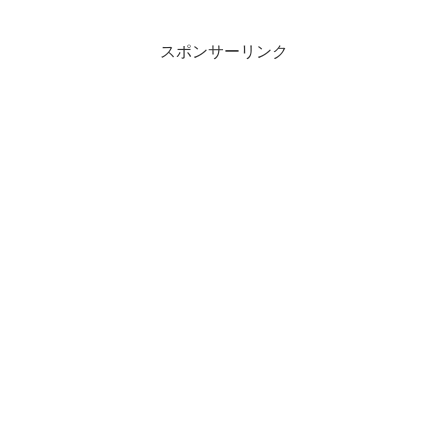
プログラム』を株式会社ディスカヴァ
ー・トゥエンティワンより刊行いたしま
した...
スポンサーリンク