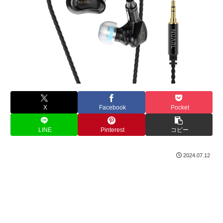
X
Facebook
Pocket
LINE
Pinterest
コピー
2024.07.12