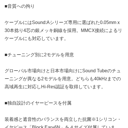
■音質への拘り
ケーブルにはSound:Aシリーズ専用に選ばれた0.05mm x
30本捻り4芯の銀メッキ銅線を採用。MMCX接続によるリ
ケーブルにも対応しています。
■チューニング別に2モデルを用意
グローバル市場向けと日本市場向けにSound Tubeのチュ
ーニングが異なる2モデルを用意。どちらも40kHzまでの
高域再生に対応しHi-Res認証を取得しています。
■独自設計のイヤーピースを付属
装着感と遮音性のバランスを両立した抗菌※1シリコン・
イヤピース「Block Ear+6N」を４サイズ付属していま