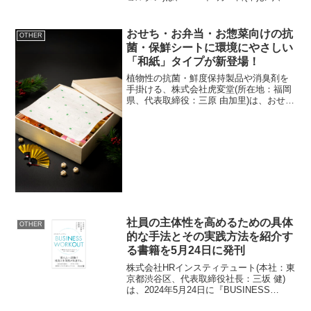
路検索アプリ「乗換案内」と、西武鉄道
株式会社が提供するリアルタイムデータ
との連携を開始しました。「乗換案内」
おせち・お弁当・お惣菜向けの抗
OTHER
で西武鉄...
菌・保鮮シートに環境にやさしい
「和紙」タイプが新登場！
植物性の抗菌・鮮度保持製品や消臭剤を
手掛ける、株式会社虎変堂(所在地：福岡
県、代表取締役：三原 由加里)は、おせ
ち・お弁当・お惣菜向けの抗菌・保鮮シ
ート「ワサガード抗菌シート(雲龍)」を、
2024年8月20日(火)より販売開始しまし
た。「ワ...
社員の主体性を高めるための具体
OTHER
的な手法とその実践方法を紹介す
る書籍を5月24日に発刊
株式会社HRインスティテュート(本社：東
京都渋谷区、代表取締役社長：三坂 健)
は、2024年5月24日に『BUSINESS
WORKOUT 主体的なチームを創る実践型