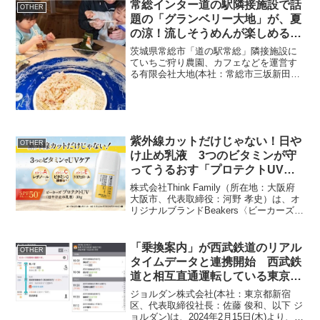
常総インター道の駅隣接施設で話
OTHER
題の「グランベリー大地」が、夏
の涼！流しそうめんが楽しめる
「大地庵」を7月7日(日)オープ
茨城県常総市「道の駅常総」隣接施設に
ン！
ていちご狩り農園、カフェなどを運営す
る有限会社大地(本社：常総市三坂新田
町、代表取締役：吉原 将成)は、流しそう
めんが屋内で楽しめる「大地庵」を2024
年7月7日(日)オープンすることをお知らせ
いたします...
紫外線カットだけじゃない！日や
OTHER
け止め乳液 3つのビタミンが守
ってうるおす「プロテクトUV」
販売開始
株式会社Think Family（所在地：大阪府
大阪市、代表取締役：河野 孝史）は、オ
リジナルブランドBeakers〈ビーカーズ〉
より【レチノール配合】の日やけ止め乳
液「ビーカーズ プロテクトUV」
（SPF50+／PA++++）をAmazo...
「乗換案内」が西武鉄道のリアル
OTHER
タイムデータと連携開始 西武鉄
道と相互直通運転している東京メ
トロのリアルタイムデータとあわ
ジョルダン株式会社(本社：東京都新宿
せ東京メトロ線内運行中の直通列
区、代表取締役社長：佐藤 俊和、以下 ジ
ョルダン)は、2024年2月15日(木)より、経
車の遅延状況も反映