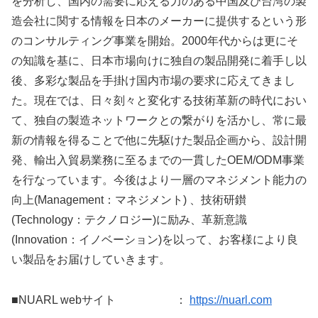
を分析し、国内の需要に応える力のある中国及び台湾の製
造会社に関する情報を日本のメーカーに提供するという形
のコンサルティング事業を開始。2000年代からは更にそ
の知識を基に、日本市場向けに独自の製品開発に着手し以
後、多彩な製品を手掛け国内市場の要求に応えてきまし
た。現在では、日々刻々と変化する技術革新の時代におい
て、独自の製造ネットワークとの繋がりを活かし、常に最
新の情報を得ることで他に先駆けた製品企画から、設計開
発、輸出入貿易業務に至るまでの一貫したOEM/ODM事業
を行なっています。今後はより一層のマネジメント能力の
向上(Management：マネジメント) 、技術研鑚
(Technology：テクノロジー)に励み、革新意識
(Innovation：イノベーション)を以って、お客様により良
い製品をお届けしていきます。
■NUARL webサイト ：
https://nuarl.com