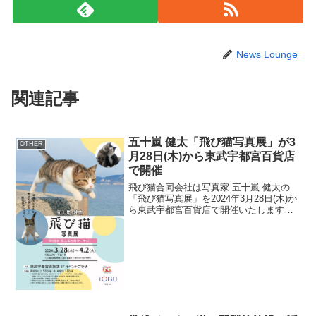
News Lounge
関連記事
五十嵐 健太「飛び猫写真展」が3
OTHER
月28日(木)から東武宇都宮百貨店
で開催
飛び猫合同会社は写真家 五十嵐 健太の
「飛び猫写真展」を2024年3月28日(木)か
ら東武宇都宮百貨店で開催いたします。
メインビジュアル1イベント詳細【開催概
要】■会期2024年3月28日(木)～4月2日
(火)■会場〒320-8560 栃木...