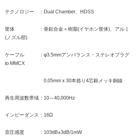
テクノロジー ：Dual Chamber、HDSS
筐体 ：亜鉛合金＋樹脂(イヤホン筐体)、アルミ
(ノズル部)
ケーブル ：φ3.5mmアンバランス・ステレオプラグ
to MMCX
0.05mm x 30本捻り4芯銀メッキ銅線
再生周波数帯域：10～40,000Hz
インピーダンス：16Ω
音圧感度 ：103dB±3dB/1mW