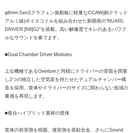
φ8mm Gen2グラフェン振動板に軽量なCCAW(銅クラッド
アルミ線)ボイスコイルを組み合わせた新開発の“NUARL
DRIVER [N8]G2”を搭載。高い解像度でキレのあるパワフ
ルなサウンドを奏でます。
■Dual Chamber Driver Modules
上位機種であるOvertureと同様にドライバーの背面を閉塞
し2つの独立した空気室を持たせたデュアルチャンバー構
造を採用。筐体やドライバーのサイズに関わらない低域の
量感を再現します。
■複合ハイブリッド素材の筐体
筐体の前室側を樹脂、後室側を亜鉛合金、さらにSound