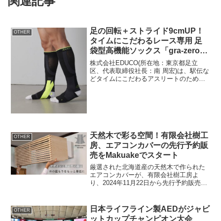
関連記事
足の回転＋ストライド9cmUP！
OTHER
タイムにこだわるレース専用 足
袋型高機能ソックス「gra-zero
ウルトラアーチプリント」12月
株式会社EDUCO(所在地：東京都足立
25日発売
区、代表取締役社長：南 周宏)は、駅伝な
どタイムにこだわるアスリートのための
足袋型高機能ソックス「gra-zero ウルト
ラアーチプリント」を、EDUCOオンライ
ンストアにて2024年12月25日に販売...
天然木で彩る空間！有限会社樹工
OTHER
房、エアコンカバーの先行予約販
売をMakuakeでスタート
厳選された北海道産の天然木で作られた
エアコンカバーが、有限会社樹工房よ
り、2024年11月22日から先行予約販売と
してMakuakeで提供されます。取り立て
て魅力的な北海道産の天然木有限会社樹
工房はこれまで数々のホテルや個人宅に
日本ライフライン製AEDがジャビ
OTHER
天然木を活用...
ットカップチャンピオン大会