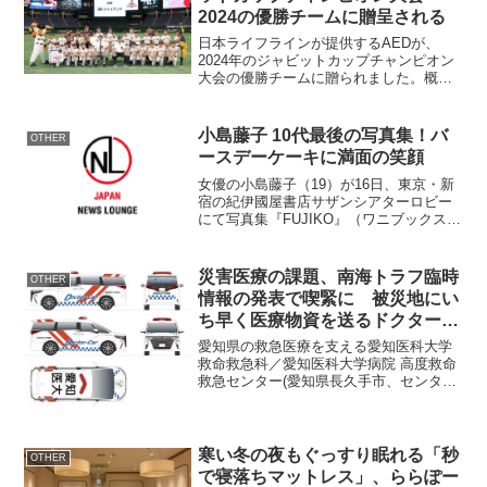
2024の優勝チームに贈呈される
日本ライフラインが提供するAEDが、
2024年のジャビットカップチャンピオン
大会の優勝チームに贈られました。概要
日本ライフラインは、不整脈治療領域で
の経験を基に開発されたAEDを、2024年
8月7日から9月15日にかけて開催されたジ
小島藤子 10代最後の写真集！バ
OTHER
ャビット...
ースデーケーキに満面の笑顔
女優の小島藤子（19）が16日、東京・新
宿の紀伊國屋書店サザンシアターロビー
にて写真集『FUJIKO』（ワニブックス）
の発売記念イベントを行った。 CMやド
ラマで大活躍の小島の3年ぶりとなる10代
最後の写真集は常夏の島・グアムで撮
災害医療の課題、南海トラフ臨時
OTHER
影。「4泊...
情報の発表で喫緊に 被災地にい
ち早く医療物資を送るドクターカ
ー、クラファンで改新へ
愛知県の救急医療を支える愛知医科大学
救命救急科／愛知医科大学病院 高度救命
救急センター(愛知県長久手市、センター
長：渡邉 栄三)は、南海トラフ巨大地震や
多発する自然災害発生時の医療ニーズに
対応した最新のドクターカー「ラピッド
レスポンスカー...
寒い冬の夜もぐっすり眠れる「秒
OTHER
で寝落ちマットレス」、ららぽー