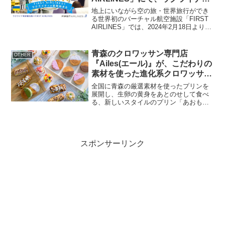
魅力を体感出来る「ウクライナの
地上にいながら空の旅・世界旅行ができ
疑似旅行体験」2月18日より提供
る世界初のバーチャル航空施設「FIRST
AIRLINES」では、2024年2月18日よりウ
開始
クライナの魅力を五感で感じる取ること
が出来る擬似旅行体験を提供いたしま
す。一般公開を前に、2月14日の13時～
青森のクロワッサン専門店
OTHER
1...
『Ailes(エール)』が、こだわりの
素材を使った進化系クロワッサン
を販売！
全国に青森の厳選素材を使ったプリンを
展開し、生卵の黄身をあとのせして食べ
る、新しいスタイルのプリン「あおもり
生プリン」が人気の『あおもりプリン工
房』や、青森県の食材を中心にこだわり
の生パスタ、メディアで話題のふわふわ
あおもりパンケーキなどを...
スポンサーリンク