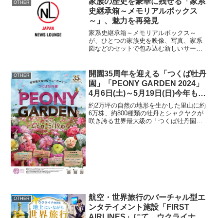
家族の歴史を豪華に残せる「家系
OTHER
フェア記者発表会...
史継承箱～メモリアルボックス
～」、魅力を再発見
家系史継承箱～メモリアルボックス～
が、ひとつの家族史を映像、写真、家系
図などのセットで包み込む新しいサービ
スとして登場しました。概要商品名：家
系史継承箱～メモリアルボックス～
［nokosu(のこす)シリーズ］セット内
開園35周年を迎える「つくば牡丹
OTHER
容：木箱、映像USB、...
園」「PEONY GARDEN 2024」
4月6日(土)～5月19日(日)今年も、
44日間のみの開園が決定
約2万坪の自然の地形を生かした里山に約
6万株、約800種類の牡丹とシャクヤクが
咲き誇る世界最大級の「つくば牡丹園」
(茨城県つくば市、園長：関 浩一)では、4
月6日(土)から5月19日(日)までの44日間限
定で「PEONY GARDEN 20...
航空・世界旅行のバーチャル型エ
OTHER
ンタテイメント施設「FIRST
AIRLINES」にて、ウクライナの