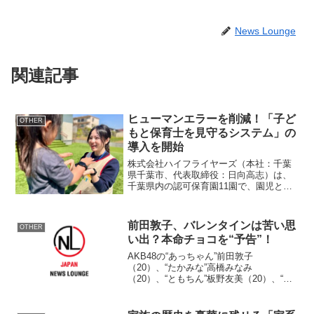
News Lounge
関連記事
ヒューマンエラーを削減！「子ど
OTHER
もと保育士を見守るシステム」の
導入を開始
株式会社ハイフライヤーズ（本社：千葉
県千葉市、代表取締役：日向高志）は、
千葉県内の認可保育園11園で、園児と保
育士のバイタルデータ・ストレス値を可
視化するシステム「ID-Watchy(R)」の本
格導入を2024年6月5日より開始します。
前田敦子、バレンタインは苦い思
OTHER
この...
い出？本命チョコを“予告”！
AKB48の“あっちゃん”前田敦子
（20）、“たかみな”高橋みなみ
（20）、“ともちん”板野友美（20）、“さ
っしー”指原莉乃（19）の4人が23日、都
内の東京ドームシティホールで行われた
『セブン＆アイグループ バレンタイン