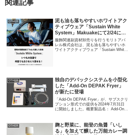
関連記事
泥も油も落ちやすいホワイトアク
OTHER
ティブウェア「Sustain White
System」Makuakeにて2/24に先
行販売開始
服飾関連副資材卸売りを行うモリトアパ
レル株式会社は、泥も油も落ちやすいホ
ワイトアクティブウェア「Sustain White
System」の先行販売を2024年2月24日
(土)からMakuakeで開始いたしました。
「Makuake」プロジェ...
独自のデパックシステムを小型化
OTHER
した「Add-On DEPAK Fryer」
が新たに登場
「Add-On DEPAK Fryer」が、サブスクリ
プション形式での提供を2024年7月31日
に開始しました。概要製品名： Add-On
DEPAK Fryer販売方法： サブスクリプシ
ョン形式(定期購入)販売価格： 月額5,500
円(税...
麹と野菜に、能登の魚醤「いし
OTHER
る」を加えて醸した万能カレー調