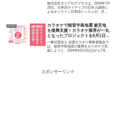
ンを7/25より提供開始
株式会社ダイアログプラスは、2024年7月
25日、日本語ネイティブの日本人講師に
よるオンライン日本語レッスンが、月額
60＄で、回数無制限で受講できるプラン
を開始いたしました。日本語能力検定
JLPTコース、日常英会話コースなどの定
カラオケで能登半島地震 被災地
OTHER
番コースのほ...
を復興支援！カラオケ業界が一丸
となったプロジェクトを6月1日か
ら実施！
一般社団法人 全国カラオケ事業者協会で
は、能登半島地震の復興をカラオケで支
援しようと、2024年6月1日(土)から7月31
日(水)を期間に令和6年 能登半島地震 復
興支援プロジェクト「カラオケで応援し
よう～今こそ日本の歌力(うたぢから)
～」...
スポンサーリンク