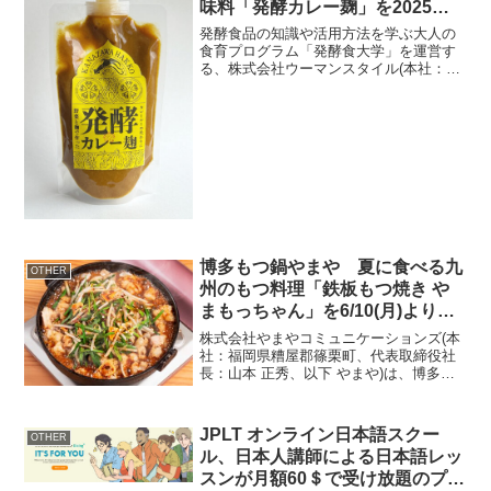
味料「発酵カレー麹」を2025年1
月11日に発売
発酵食品の知識や活用方法を学ぶ大人の
食育プログラム「発酵食大学」を運営す
る、株式会社ウーマンスタイル(本社：石
川県金沢市、代表取締役：成田 由里、以
下 ウーマンスタイル)は、米麹と野菜を発
酵させ、石川県特産の魚醤「いしる」を
加えた万能カレー...
博多もつ鍋やまや 夏に食べる九
OTHER
州のもつ料理「鉄板もつ焼き や
まもっちゃん」を6/10(月)より期
間限定で提供開始！
株式会社やまやコミュニケーションズ(本
社：福岡県糟屋郡篠栗町、代表取締役社
長：山本 正秀、以下 やまや)は、博多も
つ鍋をはじめとする九州の郷土料理の専
門店「博多もつ鍋やまや」にて、2024年6
月10日(月)より夏季限定メニューとして
JPLT オンライン日本語スクー
OTHER
「鉄板も...
ル、日本人講師による日本語レッ
スンが月額60＄で受け放題のプラ