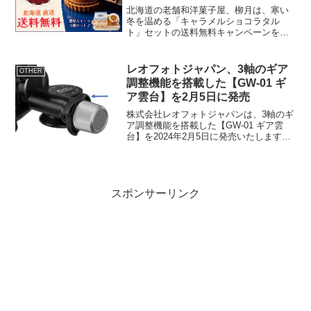
北海道の老舗和洋菓子屋、柳月は、寒い
冬を温める「キャラメルショコラタル
ト」セットの送料無料キャンペーンを、1
月17日より5日間限定で実施します。商品
概要販売期間: 2024年1月17日(水)?1月21
日(日)価格: 1セット 4,250円(...
レオフォトジャパン、3軸のギア
OTHER
調整機能を搭載した【GW-01 ギ
ア雲台】を2月5日に発売
株式会社レオフォトジャパンは、3軸のギ
ア調整機能を搭載した【GW-01 ギア雲
台】を2024年2月5日に発売いたします。
3軸ギアで微調整が簡単従来製品のギア調
整は2軸のみ。今回発売する【GW-01】は
チルト軸、パン軸、スウィング軸の3軸全
て...
スポンサーリンク