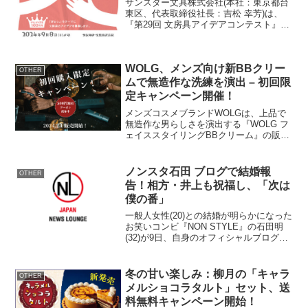
サンスター文具株式会社(本社：東京都台
集
東区、代表取締役社長：吉松 幸芳)は、
『第29回 文房具アイデアコンテスト』を
開催いたします。ぜひ、素敵なアイデア
のご応募をお待ちしております。『文房
具アイデアコンテスト』公式HP： 第29
WOLG、メンズ向け新BBクリー
回文房具アイ...
OTHER
ムで無造作な洗練を演出 – 初回限
定キャンペーン開催！
メンズコスメブランドWOLGは、上品で
無造作な男らしさを演出する『WOLG フ
ェイススタイリングBBクリーム』の販売
を開始しました。特別な初回限定キャン
ペーンとともに、新たなメンズメイクの
スタイルを提案します。メンズコスメ市
ノンスタ石田 ブログで結婚報
OTHER
場の拡大とWOL...
告！相方・井上も祝福し、「次は
僕の番」
一般人女性(20)との結婚が明らかになった
お笑いコンビ『NON STYLE』の石田明
(32)が9日、自身のオフィシャルブログ
『いしだあきらのオカヤドカリなブロ
グ』で、結婚を報告した。 石田は「結
婚」と題し、「わたくし石田明は今月の2
冬の甘い楽しみ：柳月の「キャラ
OTHER
日に一般...
メルショコラタルト」セット、送
料無料キャンペーン開始！