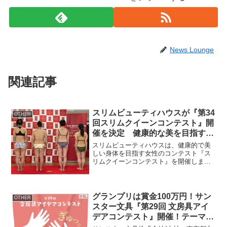
News Lounge
関連記事
スリムビューティハウスが『第34
OTHER
回スリムクイーンコンテスト』開
催を決定 健康的な美を目指すウ
ェルネスビューティプログラムが
スリムビューティハウスは、健康的で美
スタート
しい身体を目指す女性のコンテスト『ス
リムクイーンコンテスト』を開催しま
す。『スリムクイーンコンテスト』と
は、スリムビューティハウスのサロンに
通いながらダイエットに挑み、「どれだ
け美しく健康的にスリムになれ...
グランプリは賞金100万円！サン
OTHER
スター文具『第29回 文房具アイ
デアコンテスト』開催！テーマは
「ぎゅっ。」素敵なアイデアを募