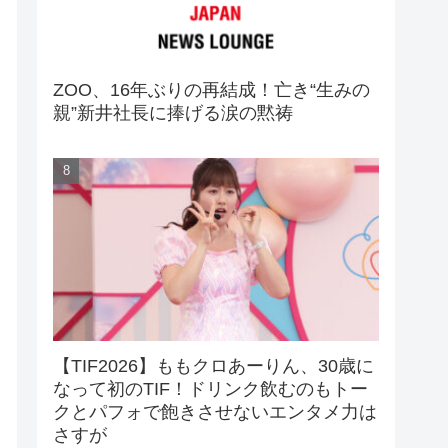
ZOO、16年ぶりの再結成！亡き“生みの
親”新井社長に捧げる涙の黙祷
【TIF2026】ももクロあーりん、30歳に
なって初のTIF！ドリンク飲むのもトー
クとパフォで飽きさせないエンタメ力は
さすが