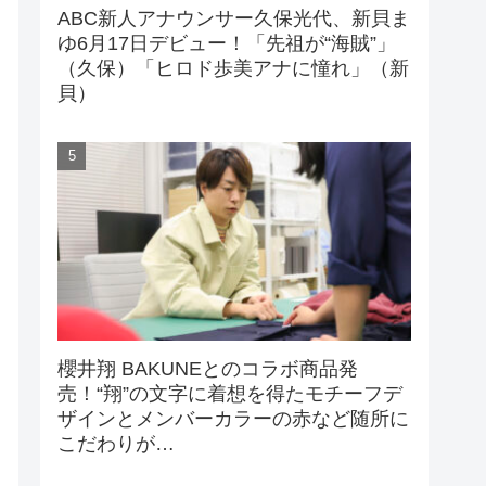
ABC新人アナウンサー久保光代、新貝ま
ゆ6月17日デビュー！「先祖が“海賊”」
（久保）「ヒロド歩美アナに憧れ」（新
貝）
櫻井翔 BAKUNEとのコラボ商品発
売！“翔”の文字に着想を得たモチーフデ
ザインとメンバーカラーの赤など随所に
こだわりが…