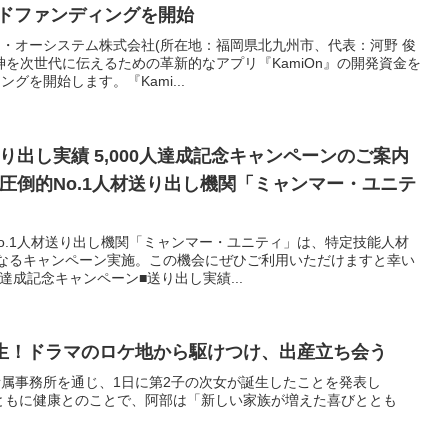
ウドファンディングを開始
ティ・オーシステム株式会社(所在地：福岡県北九州市、代表：河野 俊
神を次世代に伝えるための革新的なアプリ『KamiOn』の開発資金を
グを開始します。『Kami...
出し実績 5,000人達成記念キャンペーンのご案内
圧倒的No.1人材送り出し機関「ミャンマー・ユニテ
o.1人材送り出し機関「ミャンマー・ユニティ」は、特定技能人材
なるキャンペーン実施。この機会にぜひご利用いただけますと幸い
人達成記念キャンペーン■送り出し実績...
生！ドラマのロケ地から駆けつけ、出産立ち会う
、所属事務所を通じ、1日に第2子の次女が誕生したことを発表し
子ともに健康とのことで、阿部は「新しい家族が増えた喜びととも