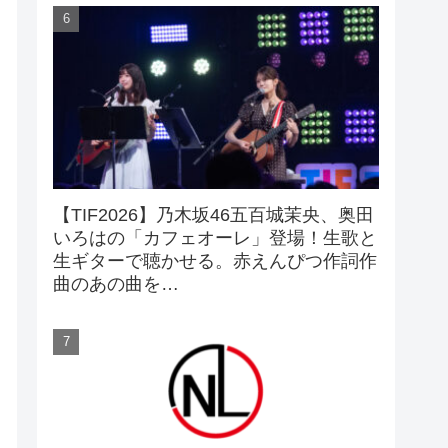
【TIF2026】乃木坂46五百城茉央、奥田
いろはの「カフェオーレ」登場！生歌と
生ギターで聴かせる。赤えんぴつ作詞作
曲のあの曲を…