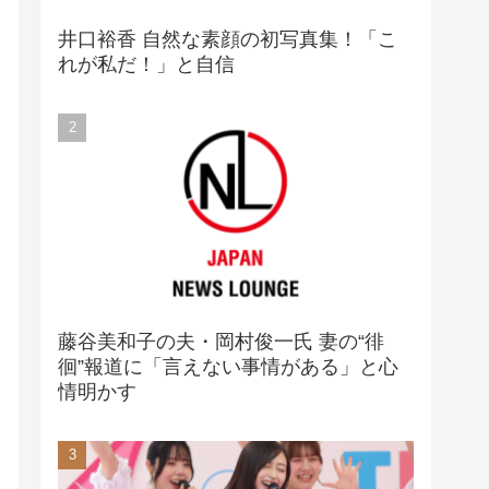
井口裕香 自然な素顔の初写真集！「こ
れが私だ！」と自信
藤谷美和子の夫・岡村俊一氏 妻の“徘
徊”報道に「言えない事情がある」と心
情明かす