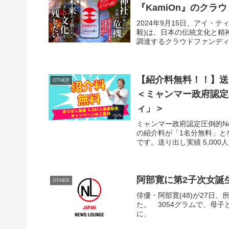
『KamiOn』のクラ
2024年9月15日、アイ・
毅)は、日本の伝統文化と精
調達するクラウドファンディン
【紹介料無料！！】送り
OTHER
＜ミャンマー政府認定
ィ」＞
ミャンマー政府認定圧倒的N
の紹介料が「1名分無料」と
です。送り出し実績 5,000
阿部寛に第2子次女誕
OTHER
俳優・阿部寛(48)が27日
た。 3054グラムで、母
に、