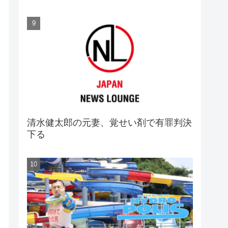
清水健太郎の元妻、覚せい剤で有罪判決
下る