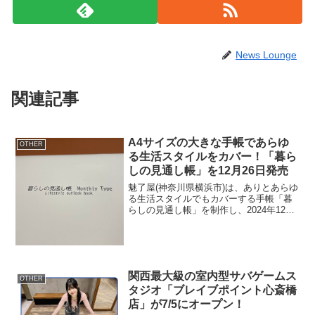
News Lounge
関連記事
A4サイズの大きな手帳であらゆ
OTHER
る生活スタイルをカバー！「暮ら
しの見通し帳」を12月26日発売
魅了屋(神奈川県横浜市)は、ありとあらゆ
る生活スタイルでもカバーする手帳「暮
らしの見通し帳」を制作し、2024年12月
26日からネット通販を皮切りに販売開始
いたします。暮らしの見通し帳 表紙
「暮らしの見通し帳」は、月の予定を大
きく見渡したい...
関西最大級の室内型サバゲームス
OTHER
タジオ「ブレイブポイント心斎橋
店」が7/5にオープン！