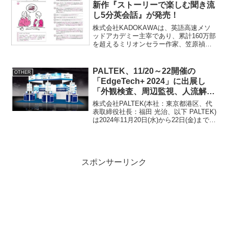
伸を記念し、富山...
新作『ストーリーで楽しむ聞き流
し5分英会話』が発売！
株式会社KADOKAWAは、英語高速メソ
ッドアカデミー主宰であり、累計160万部
を超えるミリオンセラー作家、笠原禎一
氏の最新刊『ストーリーで楽しむ聞き流
し5分英会話 英語と日本語が交互に流れ
る倍速音声付』を2024年2月19日に発売
PALTEK、11/20～22開催の
OTHER
いたしま...
「EdgeTech+ 2024」に出展し
「外観検査、周辺監視、人流解
析」に関する組み込みデバイスソ
株式会社PALTEK(本社：東京都港区、代
リューションを展示
表取締役社長：福田 光治、以下 PALTEK)
は2024年11月20日(水)から22日(金)までの
3日間パシフィコ横浜で開催される
「EdgeTech+ 2024」に出展し、「外観検
査、周辺監視、人流...
スポンサーリンク