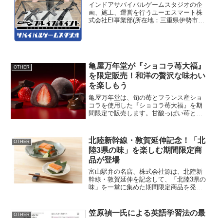
インドアサバイバルゲームスタジオの企
画、施工、運営を行うユーエスマート株
式会社EI事業部(所在地：三重県伊勢市、
代表取締役社長：小山 毅志)は、2024年7
月5日(金)に大阪・心斎橋の心斎橋OPA
4階において、インドアサバゲースタジオ
「ブ...
亀屋万年堂が『ショコラ苺大福』
OTHER
を限定販売！和洋の贅沢な味わい
を楽しもう
亀屋万年堂は、旬の苺とフランス産ショ
コラを使用した『ショコラ苺大福』を期
間限定で販売します。甘酸っぱい苺とビ
ターショコラの大人の味わいが楽しめる
和スイーツです。和洋折衷の絶妙なハー
モニー『ショコラ苺大福』は、フランス
北陸新幹線・敦賀延伸記念！「北
OTHER
産ビターショコラを使用し...
陸3県の味」を楽しむ期間限定商
品が登場
富山駅弁の名店、株式会社源は、北陸新
幹線・敦賀延伸を記念して、「北陸3県の
味」を一堂に集めた期間限定商品を発売
開始いたします。自宅で北陸の美食を堪
能できる絶好の機会です。特別な開発背
景2024年3月16日の北陸新幹線・敦賀延
笠原禎一氏による英語学習法の最
OTHER