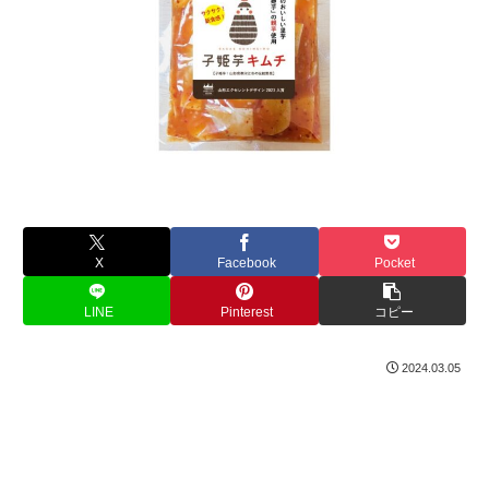
X
Facebook
Pocket
LINE
Pinterest
コピー
2024.03.05