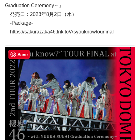
Graduation Ceremony～』
発売日：2023年8月2日（水）
-Package-
https://sakurazaka46.lnk.to/Asyouknowtourfinal
Save