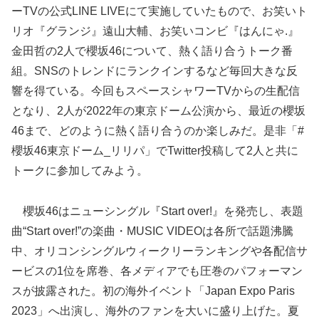
ーTVの公式LINE LIVEにて実施していたもので、お笑いト
リオ『グランジ』遠山大輔、お笑いコンビ『はんにゃ.』
金田哲の2人で櫻坂46について、熱く語り合うトーク番
組。SNSのトレンドにランクインするなど毎回大きな反
響を得ている。今回もスペースシャワーTVからの生配信
となり、2人が2022年の東京ドーム公演から、最近の櫻坂
46まで、どのように熱く語り合うのか楽しみだ。是非「#
櫻坂46東京ドーム_リリパ」でTwitter投稿して2人と共に
トークに参加してみよう。
櫻坂46はニューシングル『Start over!』を発売し、表題
曲“Start over!”の楽曲・MUSIC VIDEOは各所で話題沸騰
中、オリコンシングルウィークリーランキングや各配信サ
ービスの1位を席巻、各メディアでも圧巻のパフォーマン
スが披露された。初の海外イベント「Japan Expo Paris
2023」へ出演し、海外のファンを大いに盛り上げた。夏