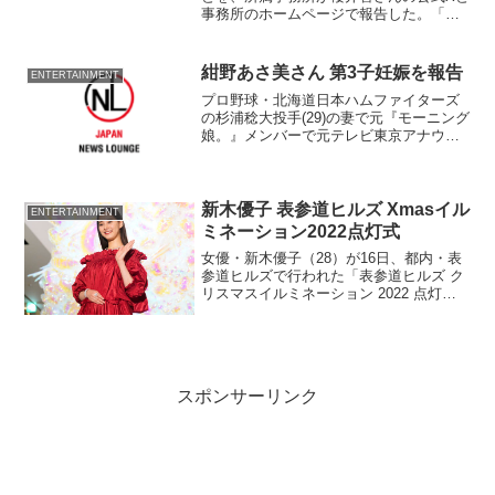
事務所のホームページで報告した。「か
ねてから治療中であった多臓器癌の症状
が悪化したため8月4日に緊急入院となり
ましたが、症状が改善せずに誠に残念な
紺野あさ美さん 第3子妊娠を報告
ENTERTAINMENT
がら8月13日に永眠しました」（公式Xよ
プロ野球・北海道日本ハムファイターズ
り）と伝えた。
の杉浦稔大投手(29)の妻で元『モーニング
娘。』メンバーで元テレビ東京アナウン
サーの紺野あさ美さん（33）が22日、自
身のブログで、第3子妊娠を発表した。
新木優子 表参道ヒルズ Xmasイル
ENTERTAINMENT
ミネーション2022点灯式
女優・新木優子（28）が16日、都内・表
参道ヒルズで行われた「表参道ヒルズ ク
リスマスイルミネーション 2022 点灯
式」に出席した。イルミネーション点灯
式は3年ぶりとなる。
スポンサーリンク