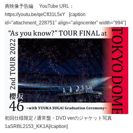
典映像予告編 YouTube URL：
https://youtu.be/qeCfI31L5xY [caption
id="attachment_228751" align="aligncenter" width="994"]
初回仕様限定 / 通常盤・DVD verのジャケット写真
1aSRBL2153_KK1A[/caption]