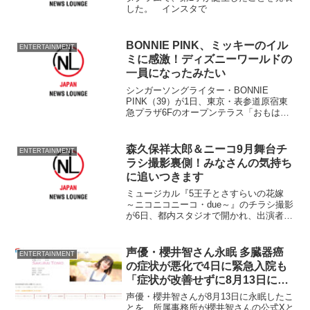
した。 インスタで
BONNIE PINK、ミッキーのイル
ENTERTAINMENT
ミに感激！ディズニーワールドの
一員になったみたい
シンガーソングライター・BONNIE
PINK（39）が1日、東京・表参道原宿東
急プラザ6Fのオープンテラス「おもはら
の森」で、「WALT DISNEY 110th
Anniversary OMOHARA WHITE
CHRISTMAS」イ...
森久保祥太郎＆ニーコ9月舞台チ
ENTERTAINMENT
ラシ撮影裏側！みなさんの気持ち
に追いつきます
ミュージカル『5王子とさすらいの花嫁
～ニコニコニーコ・due～』のチラシ撮影
が6日、都内スタジオで開かれ、出演者の
森久保祥太郎とニーコがミュージカル衣
装姿で登場した。 同ミュージカルは、
株式会社ドワンゴが9月1日より開催する
声優・櫻井智さん永眠 多臓器癌
ENTERTAINMENT
『ニコニコミュ...
の症状が悪化で4日に緊急入院も
「症状が改善せずに8月13日に永
眠しました」
声優・櫻井智さんが8月13日に永眠したこ
とを、所属事務所が櫻井智さんの公式Xと