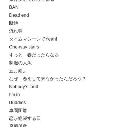
BAN
Dead end
断絶
流れ弾
タイムマシーンでYeah!
One-way stairs
ずっと 春だったらなあ
制服の人魚
五月雨よ
なぜ 恋をして来なかったんだろう？
Nobody’s fault
I’m in
Buddies
車間距離
恋が絶滅する日
摩擦係数